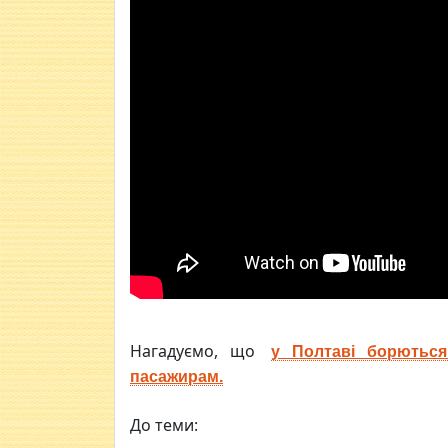
Нагадуємо, що
у Полтаві борються
пасажирам.
До теми: