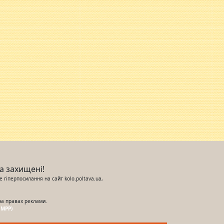
ва захищені!
 гіперпосилання на сайт kolo.poltava.ua,
на правах реклами.
UMPP)