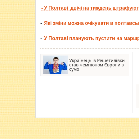
- У Полтаві двічі на тиждень штрафуют
-
Я
кі зміни можна очікувати в полтав
-
У Полтаві планують пустити на маршр
Українець із Решетилівки
став чемпіоном Європи з
сумо