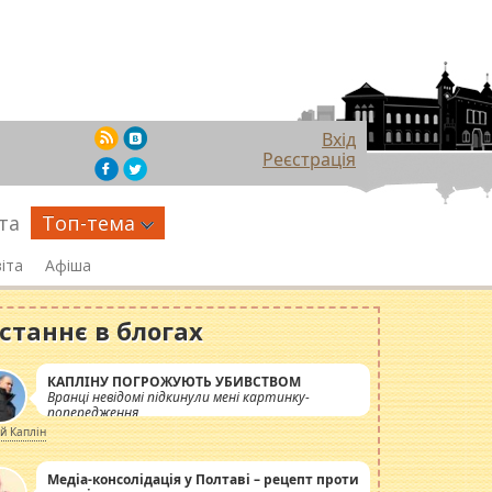
Вхід
Реєстрація
та
Топ-тема
іта
Афіша
станнє в блогах
КАПЛІНУ ПОГРОЖУЮТЬ УБИВСТВОМ
Вранці невідомі підкинули мені картинку-
попередження
ій Каплін
Медіа-консолідація у Полтаві – рецепт проти