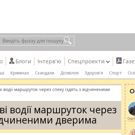
о
Блоги
Інтерв'ю
Спецпроекти
Газе
ші
Кримінал
Скандали
Дозвілля
Здоров'я
Спорт
Осв
О
і водії маршруток через спеку їздять з відчиненими
ві водії маршруток через
 відчиненими дверима
Серг