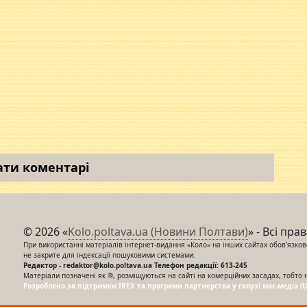
ати коментарі
© 2026 «
Kolo.poltava.ua (Новини Полтави)
» - Всі пра
При використанні матеріалів інтернет-видання «Коло» на інших сайтах обов’язкове
не закрите для індексації пошуковими системами.
Редактор - redaktor@kolo.poltava.ua Телефон редакції: 613-245
Матеріали позначені як ®, розміщуються на сайті на комерційних засадах, тобто 
Розроблено за підтримки IREX та програми партнерства у галузі мас-медіа (