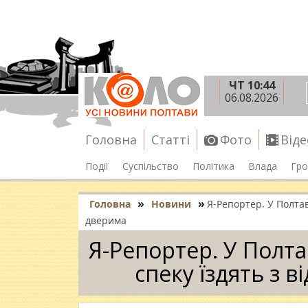
ЧТ 10:44
06.08.2026
Головна
Статті
Фото
Віде
Події
Суспільство
Політика
Влада
Гро
»
»
Головна
Новини
Я-Репортер. У Полтав
дверима
Я-Репортер. У Полта
спеку їздять з