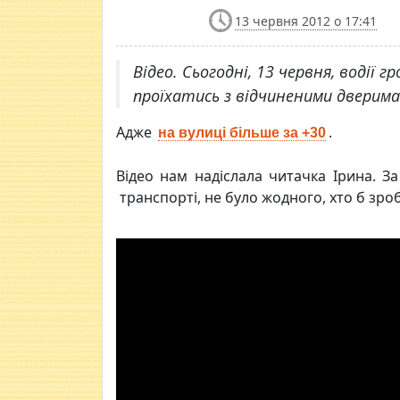
13 червня 2012 о 17:41
Відео. Сьогодні, 13 червня, водії
проїхатись з відчиненими дверима
Адже
.
на вулиці більше за +30
Відео нам надіслала читачка Ірина. За
транспорті, не було жодного, хто б зро