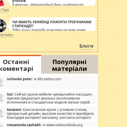
утисків
8 вересня – Міжнародний день солідарності
журналістів.
я Труш
ЧИ МАЮТЬ УКРАЇНЦІ ПЛАТИТИ ТРІЄЧНИКАМ
СТИПЕНДІЇ?
Рідко пишу лонгріди тим паче на такі теми,
але вже просто дістало! Обурюють сьогоднішні
лій Улибін
інсенуації навколо стипендіального питання.
Штучно роздувається ще одна соціальна
Блоги
катастрофа.
Останні
Популярні
коментарі
матеріали
ischenko peter:
⇒ blts-tattoo.com
Gor:
Сейчас рынок мебели чрезвычайно насыщен,
причем предлагают реально эксклюзивное
исполнение и стандартные модели малых серий
хонь, пока видел отличную кухонную мебель по
tavaseni:
Классическая кухня с угловым столом,
зайну, мало походит на стандартные формы, в MebelOk,
прекрасный дизайн, высокое качество я приобрела
еативненько и что главное - со вкусом все в порядке,
благодаря интернет магазину, контакты которого
з ненужных наворотов удорожающих мебель, а это не
 можете просмотреть https://mwood.com.ua.
следний фактор.
romanenko sasha83:
⇒ www.radiosvoboda.org