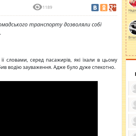
1189
Наді
 громадського транспорту дозволяли собі
.
Віта
 її словами, серед пасажирів, які їхали в цьому
бив водію зауваження. Адже було дуже спекотно.
ку
ди
кр
бе
вы
по