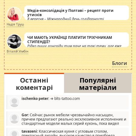
Медіа-консолідація у Полтаві – рецепт проти
утисків
8 вересня – Міжнародний день солідарності
журналістів.
Надія Труш
ЧИ МАЮТЬ УКРАЇНЦІ ПЛАТИТИ ТРІЄЧНИКАМ
СТИПЕНДІЇ?
Рідко пишу лонгріди тим паче на такі теми, але вже
просто дістало! Обурюють сьогоднішні інсенуації
Віталій Улибін
навколо стипендіального питання. Штучно
роздувається ще одна соціальна катастрофа.
Блоги
Останні
Популярні
коментарі
матеріали
ischenko peter:
⇒ blts-tattoo.com
Gor:
Сейчас рынок мебели чрезвычайно насыщен,
причем предлагают реально эксклюзивное исполнение и
стандартные модели малых серий кухонь, пока видел
отличную кухонную мебель по дизайну, мало походит на
tavaseni:
Классическая кухня с угловым столом,
стандартные формы, в MebelOk, креативненько и что главное -
прекрасный дизайн, высокое качество я приобрела