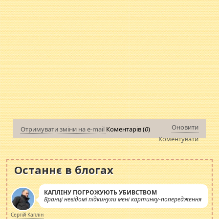
Оновити
Отримувати зміни на e-mail
Коментарів (
0
)
Коментувати
Останнє в блогах
КАПЛІНУ ПОГРОЖУЮТЬ УБИВСТВОМ
Вранці невідомі підкинули мені картинку-попередження
Сергій Каплін