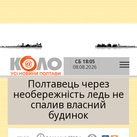
СБ 18:05
»
»
Головна
Новини
Полтавець через
08.08.2026
необережність ледь не спалив власний будинок
Полтавець через
необережність ледь не
спалив власний
будинок