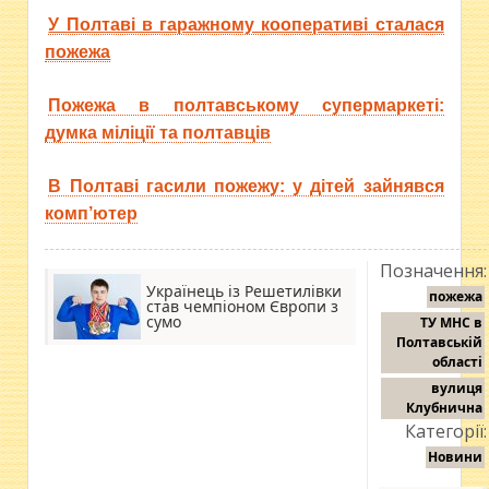
У Полтаві в гаражному кооперативі сталася
пожежа
Пожежа в полтавському супермаркеті:
думка міліції та полтавців
В Полтаві гасили пожежу: у дітей зайнявся
комп’ютер
Позначення:
Українець із Решетилівки
пожежа
став чемпіоном Європи з
сумо
ТУ МНС в
Полтавській
області
вулиця
Клубнична
Категорії:
Новини