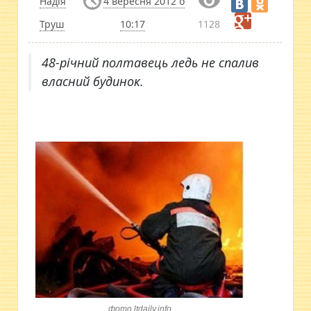
Надія
4 вересня 2012 о
Труш
10:17
1128
48-річний полтавець ледь не спалив
власний будинок.
фото ltdaily.info