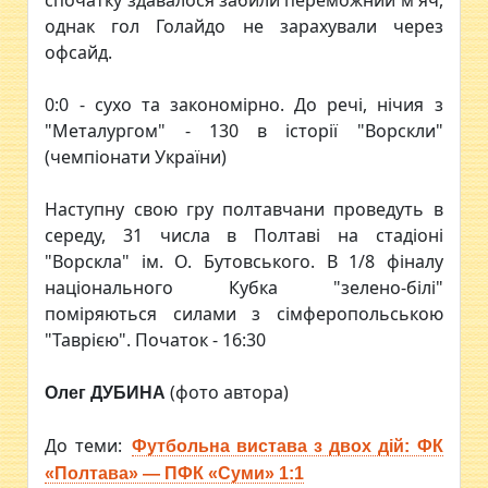
спочатку здавалося забили переможний м'яч,
однак гол Голайдо не зарахували через
офсайд.
0:0 - сухо та закономірно. До речі, нічия з
"Металургом" - 130 в історії "Ворскли"
(чемпіонати України)
Наступну свою гру полтавчани проведуть в
середу, 31 числа в Полтаві на стадіоні
"Ворскла" ім. О. Бутовського. В 1/8 фіналу
національного Кубка "зелено-білі"
поміряються силами з сімферопольською
"Таврією". Початок - 16:30
(фото автора)
Олег ДУБИНА
До теми:
Футбольна вистава з двох дій: ФК
«Полтава» — ПФК «Суми» 1:1