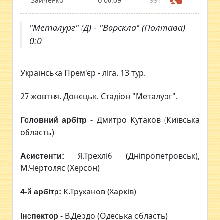
Зайченко
о 00:09
991
"Металург" (Д) - "Ворскла" (Полтава)
0:0
Українська Прем'єр - ліга. 13 тур.
27 жовтня. Донецьк. Стадіон "Металург".
- Дмитро Кутаков (Київська
Головний арбітр
область)
Я.Трехліб (Дніпропетровськ),
Асистенти:
М.Чертоляс (Херсон)
К.Труханов (Харків)
4-й арбітр:
- В.Дердо (Одеська область)
Інспектор