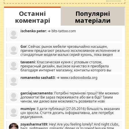
Останні
Популярні
коментарі
матеріали
ischenko peter:
⇒ blts-tattoo.com
Gor:
Сейчас рынок мебели чрезвычайно насыщен,
причем предлагают реально эксклюзивное исполнение и
стандартные модели малых серий кухонь, пока видел
отличную кухонную мебель по дизайну, мало походит на
tavaseni:
Классическая кухня с угловым столом,
стандартные формы, в MebelOk, креативненько и что главное -
прекрасный дизайн, высокое качество я приобрела
со вкусом все в порядке, без ненужных наворотов удорожающих
благодаря интернет магазину, контакты которого вы
мебель, а это не последний фактор.
можете просмотреть https://mwood.com.ua.
romanenko sasha83:
⇒ www.radiosvoboda.org
garciajsacramento:
Потрібні термінові гроші? Ми можемо
допомогти! Ви зараз переживаєте або ви в біді? Таким
чином, ми даємо вам можливість розвивати нові
розробки. Як багата людина, я почуваю себе зобов'язаним
mumiyo:
З дати публікації (27.05.2016) більшість вказаних
допомагати людям, які намагаються дати їм шанс. Кожен
цін зросла. Стаття досить інформативна, але потребує
заслуговує на другий шанс, і, оскільки влада не зможе, вони
редагування.
повинні приймати від інших. Для нас нема багато суми, і зрілість
ми визначаємо за взаємною згодою. Ні сюрпризів, ні додаткових
zoyasharma189:
Hey! Are you feeling lonely? And night clubs,
витрат, а тільки узгоджених сум і нічого іншого. Не чекайте і не
bars, sightseeing, romantic dinner or to spend leisure time