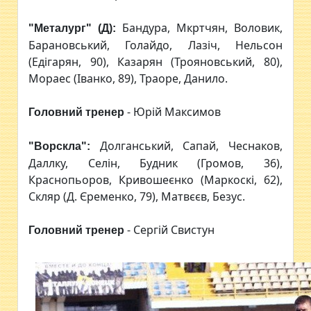
Бандура, Мкртчян, Воловик,
"
Металург" (Д):
Барановський, Голайдо, Лазіч, Нельсон
(Едігарян, 90), Казарян (Трояновський, 80),
Мораес (Іванко, 89), Траоре, Данило.
- Юрій Максимов
Головний тренер
Долганський, Сапай, Чеснаков,
"Ворскла":
Даллку, Селін, Будник (Громов, 36),
Краснопьоров, Кривошеєнко (Маркоскі, 62),
Скляр (Д. Єременко, 79), Матвєєв, Безус.
- Сергій Свистун
Головний тренер