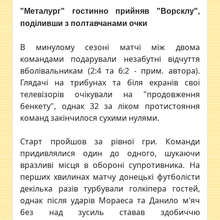
"Металург" гостинно прийняв "Ворсклу",
поділивши з полтавчанами очки
В минулому сезоні матчі між двома
командами подарували незабутні відчуття
вболівальникам (2:4 та 6:2 - прим. автора).
Глядачі на трибунах та біля екранів свої
телевізорів очікували на "продовження
бенкету", однак 32 за ліком протистояння
команд закінчилося сухими нулями.
Старт пройшов за рівної гри. Команди
придивлялися один до одного, шукаючи
вразливі місця в обороні супротивника. На
перших хвилинах матчу донецькі футболісти
декілька разів турбували голкіпера гостей,
однак після ударів Мораеса та Данило м'яч
без над зусиль ставав здобиччю