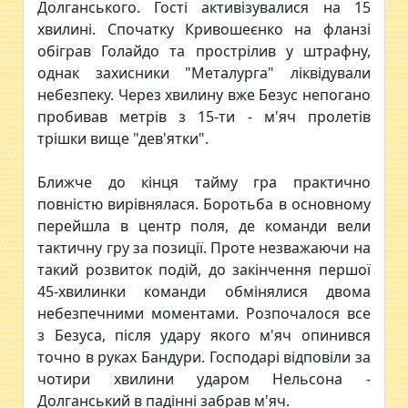
Долганського. Гості активізувалися на 15
хвилині. Спочатку Кривошеєнко на фланзі
обіграв Голайдо та прострілив у штрафну,
однак захисники "Металурга" ліквідували
небезпеку. Через хвилину вже Безус непогано
пробивав метрів з 15-ти - м'яч пролетів
трішки вище "дев'ятки".
Ближче до кінця тайму гра практично
повністю вирівнялася. Боротьба в основному
перейшла в центр поля, де команди вели
тактичну гру за позиції. Проте незважаючи на
такий розвиток подій, до закінчення першої
45-хвилинки команди обмінялися двома
небезпечними моментами. Розпочалося все
з Безуса, після удару якого м'яч опинився
точно в руках Бандури. Господарі відповіли за
чотири хвилини ударом Нельсона -
Долганський в падінні забрав м'яч.