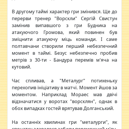
В другому таймі характер гри змінився. Ще до
перерви тренер "Ворскли" Сергій Свистун
замінив випавшого з гри Будника на
атакуючого Громова, який повинен був
зміцнити атакуючу міць команди. І саме
полтавчани створили перший небезпечний
момент в таймі. Безус небезпечно пробив
метрів з 30-ти - Бандура перемів м'яча на
кутовий.
Час спливав, а "Металург" потихеньку
перехопив ініціативу в матчі. Момент йшов за
моментом. Наприклад Мораес мав двічі
відзначатися у воротах "ворсклян", однак в
обох випадках гостей врятував Долганський.
На останніх хвилинах гри "металурги", як