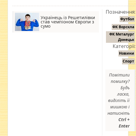
Позначення:
Українець із Решетилівки
Футбол
став чемпіоном Європи з
сумо
ФК Ворскла
ФК Металург
Донецьк
Категорії:
Новини
Спорт
Помітили
помилку?
Будь
ласка,
виділіть її
мишкою і
натисніть
Ctrl +
Enter