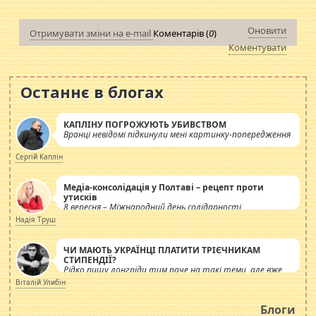
Оновити
Отримувати зміни на e-mail
Коментарів (
0
)
Коментувати
Останнє в блогах
КАПЛІНУ ПОГРОЖУЮТЬ УБИВСТВОМ
Вранці невідомі підкинули мені картинку-попередження
Сергій Каплін
Медіа-консолідація у Полтаві – рецепт проти
утисків
8 вересня – Міжнародний день солідарності
журналістів.
Надія Труш
ЧИ МАЮТЬ УКРАЇНЦІ ПЛАТИТИ ТРІЄЧНИКАМ
СТИПЕНДІЇ?
Рідко пишу лонгріди тим паче на такі теми, але вже
просто дістало! Обурюють сьогоднішні інсенуації
Віталій Улибін
навколо стипендіального питання. Штучно
роздувається ще одна соціальна катастрофа.
Блоги