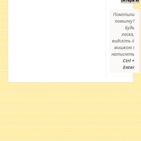
Інтерв'ю
Помітили
помилку?
Будь
ласка,
виділіть її
мишкою і
натисніть
Ctrl +
Enter