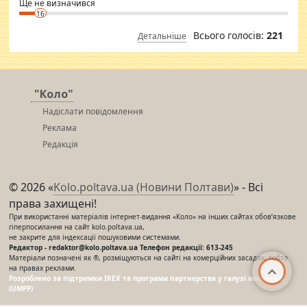
Ще не визначився
16
Всього голосів:
221
Детальніше
"Коло"
Надіслати повідомлення
Реклама
Редакція
© 2026 «
Kolo.poltava.ua (Новини Полтави)
» - Всі
права захищені!
При використанні матеріалів інтернет-видання «Коло» на інших сайтах обов’язкове
гіперпосилання на сайт kolo.poltava.ua,
не закрите для індексації пошуковими системами.
Редактор - redaktor@kolo.poltava.ua Телефон редакції: 613-245
Матеріали позначені як ®, розміщуються на сайті на комерційних засадах, тобто
на правах реклами.
Розроблено за підтримки IREX та програми партнерства у галузі мас-медіа
(UMPP)