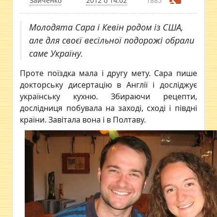
Зайченко
2012 о 14:02
1885
Молодята Сара і Кевін родом із США,
але для своєї весільної подорожі обрали
саме Україну.
Проте поїздка мала і другу мету. Сара пише
докторську дисертацію в Англії і досліджує
українську кухню. Збираючи рецепти,
дослідниця побувала на заході, сході і півдні
країни. Завітала вона і в Полтаву.