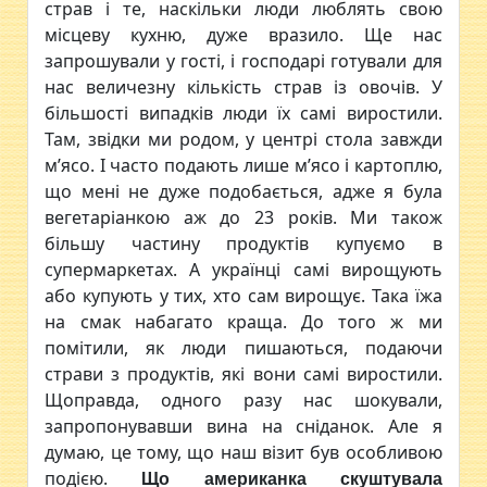
страв і те, наскільки люди люблять свою
місцеву кухню, дуже вразило. Ще нас
запрошували у гості, і господарі готували для
нас величезну кількість страв із овочів. У
більшості випадків люди їх самі виростили.
Там, звідки ми родом, у центрі стола завжди
м’ясо. І часто подають лише м’ясо і картоплю,
що мені не дуже подобається, адже я була
вегетаріанкою аж до 23 років. Ми також
більшу частину продуктів купуємо в
супермаркетах. А українці самі вирощують
або купують у тих, хто сам вирощує. Така їжа
на смак набагато краща. До того ж ми
помітили, як люди пишаються, подаючи
страви з продуктів, які вони самі виростили.
Щоправда, одного разу нас шокували,
запропонувавши вина на сніданок. Але я
думаю, це тому, що наш візит був особливою
подією.
Що американка скуштувала