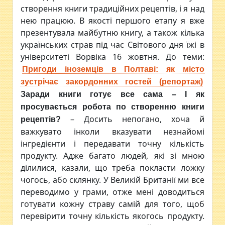
створення книги традиційних рецептів, і я над
нею працюю. В якості першого етапу я вже
презентувала майбутню книгу, а також кілька
українських страв під час Світового дня їжі в
університеті Ворвіка 16 жовтня. До теми:
Пригоди іноземців в Полтаві: як місто
зустрічає закордонних гостей (репортаж)
Заради книги готує все сама
– І як
просувається робота по створенню книги
– Досить непогано, хоча й
рецептів?
важкувато інколи вказувати незнайомі
інгредієнти і передавати точну кількість
продукту. Адже багато людей, які зі мною
ділилися, казали, що треба покласти ложку
чогось, або склянку. У Великій Британії ми все
переводимо у грами, отже мені доводиться
готувати кожну страву самій для того, щоб
перевірити точну кількість якогось продукту.