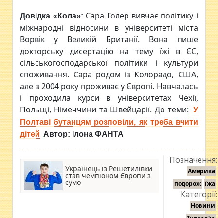
Сара Голер вивчає політику і
Довідка «Кола»:
міжнародні відносини в університеті міста
Ворвік у Великій Британії. Вона пише
докторську дисертацію на тему їжі в ЄС,
сільськогосподарської політики і культури
споживання. Сара родом із Колорадо, США,
але з 2004 року проживає у Європі. Навчалась
і проходила курси в університетах Чехії,
Польщі, Німеччини та Швейцарії. До теми:
У
Полтаві бутанцям розповіли, як треба вчити
дітей
Автор: Ілона ФАНТА
Позначення:
Українець із Решетилівки
Америка
став чемпіоном Європи з
сумо
подорож
їжа
Категорії:
Новини