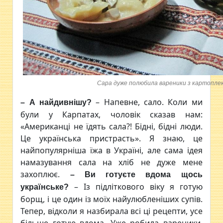
Сара дуже полюбила вареники з картоплею
– Напевне, сало. Коли ми
– А найдивнішу?
були у Карпатах, чоловік сказав нам:
«Американці не їдять сала?! Бідні, бідні люди.
Це українська пристрасть». Я знаю, це
найпопулярніша їжа в Україні, але сама ідея
намазування сала на хліб не дуже мене
захоплює.
– Ви готуєте вдома щось
– Із підліткового віку я готую
українське?
борщ, і це один із моїх найулюбленіших супів.
Тепер, відколи я назбирала всі ці рецепти, усе
більше готую вдома. Уже робила вареники,