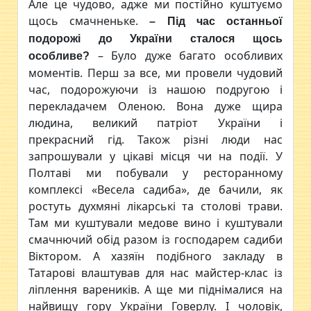
Але це чудово, адже ми постійно куштуємо
щось смачненьке.
– Під час останньої
подорожі до України сталося щось
– Було дуже багато особливих
особливе
?
моментів. Перш за все, ми провели чудовий
час, подорожуючи із нашою подругою і
перекладачем Оленою. Вона дуже щира
людина, великий патріот України і
прекрасний гід. Також різні люди нас
запрошували у цікаві місця чи на події. У
Полтаві ми побували у ресторанному
комплексі «Весела садиба», де бачили, як
ростуть духмяні лікарські та столові трави.
Там ми куштували медове вино і куштували
смачнючий обід разом із господарем садиби
Віктором. А хазяїн подібного закладу в
Татарові влаштував для нас майстер-клас із
ліплення вареників. А ще ми піднімалися на
найвищу гору України Говерлу. І чоловік,