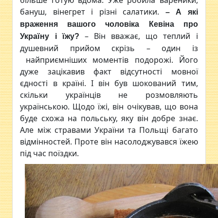
бануш, вінегрет і різні салатики.
– А які
враження вашого чоловіка Кевіна про
– Він вважає, що теплий і
Україну і їжу?
душевний прийом скрізь – один із
найприємніших моментів подорожі. Його
дуже зацікавив факт відсутності мовної
єдності в країні. І він був шокований тим,
скільки українців не розмовляють
українською. Щодо їжі, він очікував, що вона
буде схожа на польську, яку він добре знає.
Але між стравами України та Польщі багато
відмінностей. Проте він насолоджувався їжею
під час поїздки.