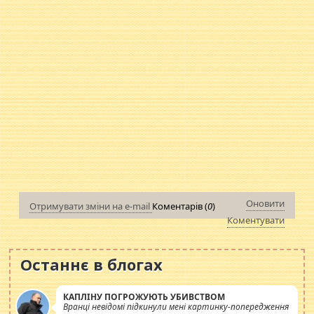
Оновити
Отримувати зміни на e-mail
Коментарів (
0
)
Коментувати
Останнє в блогах
КАПЛІНУ ПОГРОЖУЮТЬ УБИВСТВОМ
Вранці невідомі підкинули мені картинку-попередження