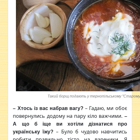
Такий борщ подають у тернопільському "Старому
– Гадаю, ми обоє
– Хтось із вас набрав вагу?
повернулись додому на пару кіло важчими.
–
А що б іще ви хотіли дізнатися про
– Було б чудово навчитись
українську їжу?
робити правильно тісто на вареники. Я