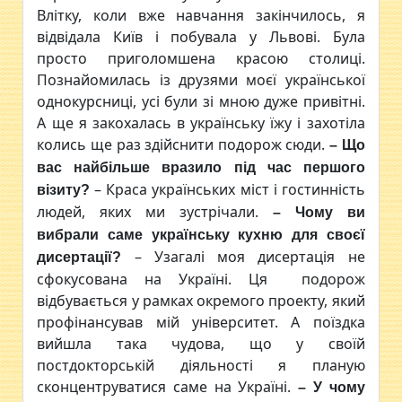
Влітку, коли вже навчання закінчилось, я
відвідала Київ і побувала у Львові. Була
просто приголомшена красою столиці.
Познайомилась із друзями моєї української
однокурсниці, усі були зі мною дуже привітні.
А ще я закохалась в українську їжу і захотіла
колись ще раз здійснити подорож сюди.
– Що
вас найбільше вразило під час першого
– Краса українських міст і гостинність
візиту?
людей, яких ми зустрічали.
– Чому ви
вибрали саме українську кухню для своєї
– Узагалі моя дисертація не
дисертації?
сфокусована на Україні. Ця подорож
відбувається у рамках окремого проекту, який
профінансував мій університет. А поїздка
вийшла така чудова, що у своїй
постдокторській діяльності я планую
сконцентруватися саме на Україні.
– У чому