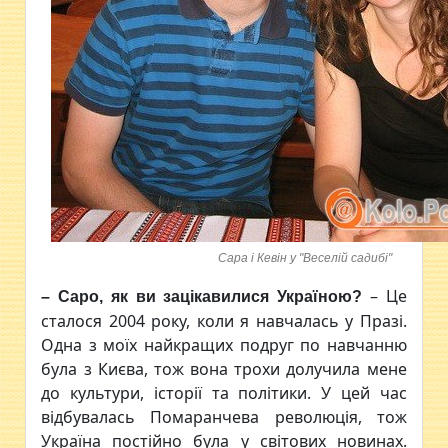
Сара і Кевін у "Веселій садибі"
– Це
– Саро, як ви зацікавилися Україною
?
сталося 2004 року, коли я навчалась у Празі.
Одна з моїх найкращих подруг по навчанню
була з Києва, тож вона трохи долучила мене
до культури, історії та політики. У цей час
відбувалась Помаранчева революція, тож
Україна постійно була у світових новинах.