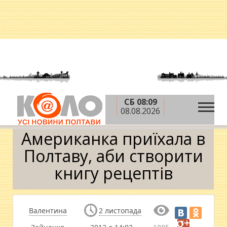
СБ 08:09
»
»
Головна
Новини
Американка приїхала в
08.08.2026
Полтаву, аби створити книгу рецептів
Американка приїхала в
Полтаву, аби створити
книгу рецептів
Валентина
2 листопада