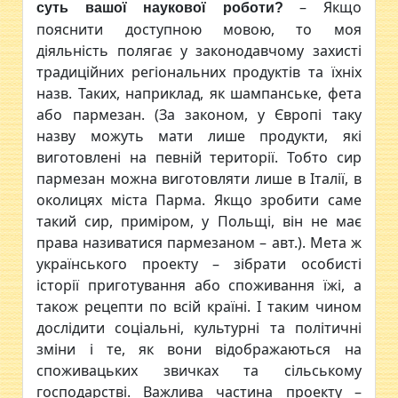
– Якщо
суть вашої наукової роботи
?
пояснити доступною мовою, то моя
діяльність полягає у законодавчому захисті
традиційних регіональних продуктів та їхніх
назв. Таких, наприклад, як шампанське, фета
або пармезан. (За законом, у Європі таку
назву можуть мати лише продукти, які
виготовлені на певній території. Тобто сир
пармезан можна виготовляти лише в Італії, в
околицях міста Парма. Якщо зробити саме
такий сир, приміром, у Польщі, він не має
права називатися пармезаном – авт.). Мета ж
українського проекту – зібрати особисті
історії приготування або споживання їжі, а
також рецепти по всій країні. І таким чином
дослідити соціальні, культурні та політичні
зміни і те, як вони відображаються на
споживацьких звичках та сільському
господарстві. Важлива частина проекту –