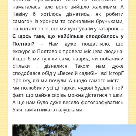
намагалась, але воно вийшло жахливим. А
Кевіну б хотілось дізнатись, як робити
самогон із хроном та сосновими бруньками,
на кшталт того, що ми куштували у Татарові.
–
Є щось таке, що найбільше сподобалось у
– Нам дуже пощастило, що
Полтаві
?
екскурсію Полтавою провела місцева людина.
Якщо б ми гуляли самі, навряд чи побачили
стільки і дізналися. Також нам дуже
сподобався обід у «Веселій садибі» і всі історії
про їжу, які ми почули. А щодо самого міста –
ми полюбили усі ці парки, чудові будівлі і той
факт, що майже скрізь можна дістатися пішки.
А ще нам було дуже весело фотографуватись
біля пам’ятника із галушками.