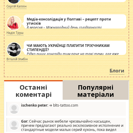
Сергій Каплін
Медіа-консолідація у Полтаві – рецепт проти
утисків
8 вересня – Міжнародний день солідарності
журналістів.
Надія Труш
ЧИ МАЮТЬ УКРАЇНЦІ ПЛАТИТИ ТРІЄЧНИКАМ
СТИПЕНДІЇ?
Рідко пишу лонгріди тим паче на такі теми, але вже
просто дістало! Обурюють сьогоднішні інсенуації
Віталій Улибін
навколо стипендіального питання. Штучно
роздувається ще одна соціальна катастрофа.
Блоги
Останні
Популярні
коментарі
матеріали
ischenko peter:
⇒ blts-tattoo.com
Gor:
Сейчас рынок мебели чрезвычайно насыщен,
причем предлагают реально эксклюзивное исполнение и
стандартные модели малых серий кухонь, пока видел