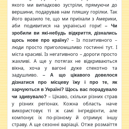
якого ми випадково зустріли, прямуючи до
вершини, подарував нам пляшку горілки. Так
його вразило те, що ми приїхали з Америки,
аби подивитися на українські гори!
– Чи
зробили ви які-небудь відкриття, дізнались
? – Із позитивного –
щось нове про країну
люди просто приголомшливо гостинні тут. І
міста красиві. Із негативного – дороги просто
жахливі. А ще у потягах не відкриваються
вікна, хоча у вагоні дуже спекотно та
задушливо.
– А що цікавого довелося
дізнатися про місцеву їжу і про те, як
харчуються в Україні? Щось вас порадувало
– Цікаво, скільки різних страв
чи здивувало?
у різних регіонах. Кожна область наче
використовує ті ж самі інгредієнти, але
компонує їх по-різному й отримує іншу
страву. А ще сезонні варіації. Отже розмаїття