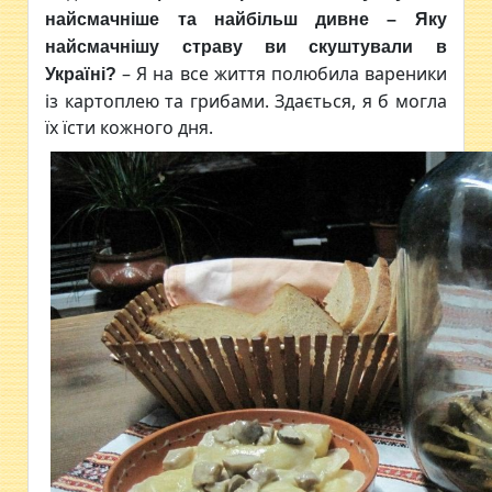
найсмачніше та найбільш дивне
– Яку
найсмачнішу страву ви скуштували в
– Я на все життя полюбила вареники
Україні?
із картоплею та грибами. Здається, я б могла
їх їсти кожного дня.