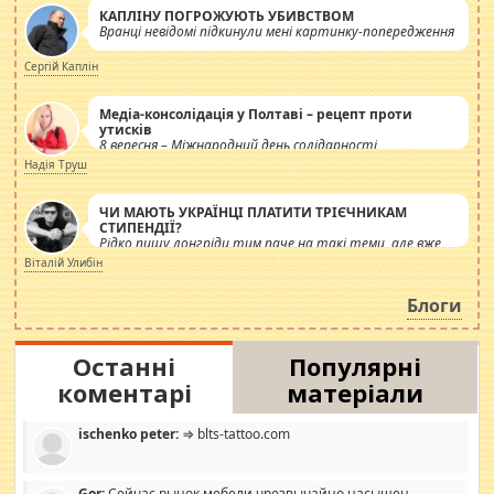
КАПЛІНУ ПОГРОЖУЮТЬ УБИВСТВОМ
Вранці невідомі підкинули мені картинку-попередження
Сергій Каплін
Медіа-консолідація у Полтаві – рецепт проти
утисків
8 вересня – Міжнародний день солідарності
журналістів.
Надія Труш
ЧИ МАЮТЬ УКРАЇНЦІ ПЛАТИТИ ТРІЄЧНИКАМ
СТИПЕНДІЇ?
Рідко пишу лонгріди тим паче на такі теми, але вже
просто дістало! Обурюють сьогоднішні інсенуації
Віталій Улибін
навколо стипендіального питання. Штучно
роздувається ще одна соціальна катастрофа.
Блоги
Останні
Популярні
коментарі
матеріали
ischenko peter:
⇒ blts-tattoo.com
Gor:
Сейчас рынок мебели чрезвычайно насыщен,