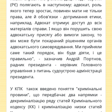
(РЄ) полягають в наступному: адвокат, роль
якого тепер зростає, повинен мати не тільки
права, але й обов'язки - дотримання етики,
наприклад. Адвокат отримує доступ до всіх
матеріалів справи. І якщо він порушить свою
адвокатську присягу або вимоги закону, то
він може бути покараний рішенням органів
адвокатського самоврядування. Ми прийняли
саме такий порядок, він буде діяти, і це
правильно", - зазначив Андрій Портнов,
радник президента - керівник Головного
управління з питань судоустрою адміністрації
президента.
У КПК також введено поняття "кримінальні
провини", що передбачає два напрямки -
декриміналізацію ряду статей Кримінального
кодексу (КК) і криміналізацію низки статей