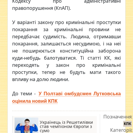
Кодексу про адміністративні
правопорушення (КпАП).
У варіанті закону про кримінальні проступки
покарання за кримінальні провини не
передбачає судимість. Людина, отримавши
покарання, залишається несудимою, і на неї
не поширюється конституційна заборона
куди-небудь балотуватися. Ті статті КК, які
переходять у закон про кримінальні
проступки, тепер не будуть мати такого
впливу на долю людини.
До теми -
У Полтаві омбудсмен Лутковська
оцінила новий КПК
Позначення:
Українець із Решетилівки
КПК
став чемпіоном Європи з
Категорії:
сумо