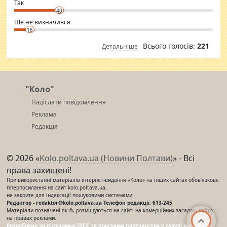
⇒ sakshimirchandani.com
Так
40
Ще не визначився
16
Всього голосів:
221
Детальніше
"Коло"
Надіслати повідомлення
Реклама
Редакція
© 2026 «
Kolo.poltava.ua (Новини Полтави)
» - Всі
права захищені!
При використанні матеріалів інтернет-видання «Коло» на інших сайтах обов’язкове
гіперпосилання на сайт kolo.poltava.ua,
не закрите для індексації пошуковими системами.
Редактор - redaktor@kolo.poltava.ua Телефон редакції: 613-245
Матеріали позначені як ®, розміщуються на сайті на комерційних засадах, тобто
на правах реклами.
Розроблено за підтримки IREX та програми партнерства у галузі мас-медіа