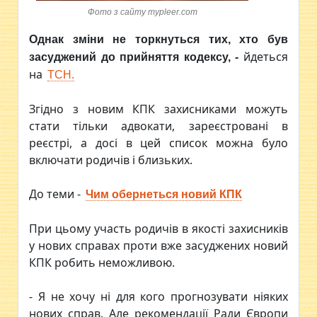
Фото з сайту mypleer.com
Однак зміни не торкнуться тих, хто був
йдеться
засуджений до прийняття кодексу,
-
на
ТСН.
Згідно з новим КПК захисниками можуть
стати тільки адвокати, зареєстровані в
реєстрі, а досі в цей список можна було
включати родичів і близьких.
До теми -
Чим обернеться новий КПК
При цьому участь родичів в якості захисників
у нових справах проти вже засуджених новий
КПК робить неможливою.
- Я не хочу ні для кого прогнозувати ніяких
нових справ. Але рекомендації Ради Європи