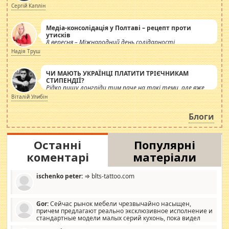
Сергій Каплін
Медіа-консолідація у Полтаві – рецепт проти
утисків
8 вересня – Міжнародний день солідарності
журналістів.
Надія Труш
ЧИ МАЮТЬ УКРАЇНЦІ ПЛАТИТИ ТРІЄЧНИКАМ
СТИПЕНДІЇ?
Рідко пишу лонгріди тим паче на такі теми, але вже
просто дістало! Обурюють сьогоднішні інсенуації
Віталій Улибін
навколо стипендіального питання. Штучно
роздувається ще одна соціальна катастрофа.
Блоги
Останні
Популярні
коментарі
матеріали
ischenko peter:
⇒ blts-tattoo.com
Gor:
Сейчас рынок мебели чрезвычайно насыщен,
причем предлагают реально эксклюзивное исполнение и
стандартные модели малых серий кухонь, пока видел
отличную кухонную мебель по дизайну, мало походит на