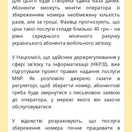
Для цього буде створена єдина база даних.
Абоненти зможуть міняти оператора зі
збереженням номера необмежену кількість
разів, але за гроші. Фахівці прогнозують, що
ціна такої послуги складе близько 40 грн – на
рівні середнього місячного рахунку
українського абонента мобільного зв'язку.
У Нацкомісії, що здійснює держрегулювання у
сфері зв'язку та інформатизації (НКРЗІ), вже
підготували проект правил надання послуги
MNP. Як розповіло джерело газети в
регуляторі, щоб зберегти номер, абонентові
треба буде звернутися з письмовою заявою
до оператора, у мережі якого він захоче
обслуговуватися.
У відомстві розраховують, що послуга
збереження номера почне працювати в