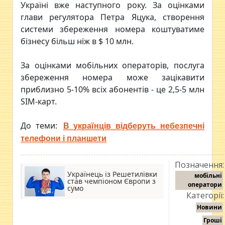
Україні вже наступного року. За оцінками
глави регулятора Петра Яцука, створення
системи збереження номера коштуватиме
бізнесу більш ніж в $ 10 млн.
За оцінками мобільних операторів, послуга
збереження номера може зацікавити
приблизно 5-10% всіх абонентів - це 2,5-5 млн
SIM-карт.
До теми:
В українців відберуть небезпечні
телефони і планшети
Позначення:
Українець із Решетилівки
мобільні
став чемпіоном Європи з
оператори
сумо
Категорії:
Новини
Гроші