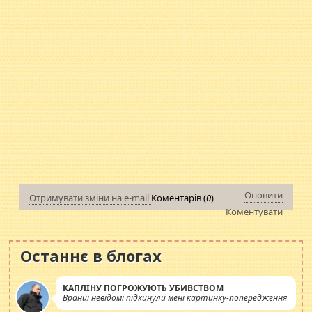
Оновити
Отримувати зміни на e-mail
Коментарів (
0
)
Коментувати
Останнє в блогах
КАПЛІНУ ПОГРОЖУЮТЬ УБИВСТВОМ
Вранці невідомі підкинули мені картинку-попередження