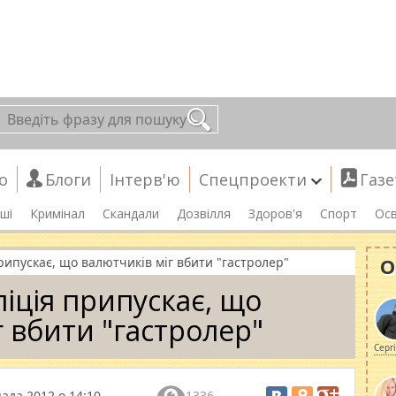
о
Блоги
Інтерв'ю
Спецпроекти
Газе
ші
Кримінал
Скандали
Дозвілля
Здоров'я
Спорт
Осв
О
рипускає, що валютчиків міг вбити "гастролер"
ліція припускає, що
г вбити "гастролер"
Серг
ада 2012 о 14:10
1336