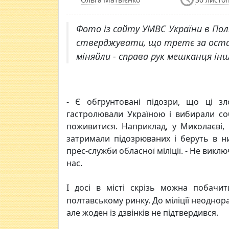
Фото із сайту УМВС України в Полт
стверджувати, що третє за оста
міняйли - справа рук мешканця інш
- Є обгрунтовані підозри, що ці зл
гастролювали Україною і вибирали с
поживитися. Наприклад, у Миколаєві, 
затримали підозрюваних і беруть в ни
прес-служби обласної міліції. - Не вик
нас.
І досі в місті скрізь можна побачи
полтавському ринку. До міліції неодно
але жоден із дзвінків не підтвердився.