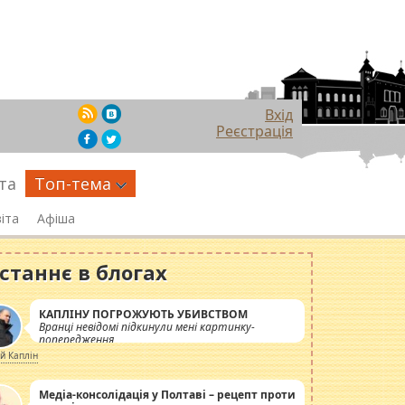
Вхід
Реєстрація
та
Топ-тема
іта
Афіша
станнє в блогах
КАПЛІНУ ПОГРОЖУЮТЬ УБИВСТВОМ
Вранці невідомі підкинули мені картинку-
попередження
ій Каплін
Медіа-консолідація у Полтаві – рецепт проти