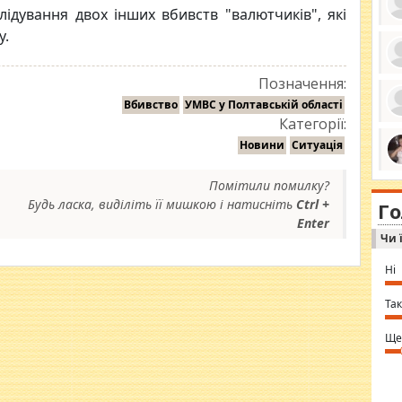
ідування двох інших вбивств "валютчиків", які
у.
ро
Позначення:
се
Вбивство
УМВС у Полтавській області
да
ос
Категорії:
ін
за
Новини
Ситуація
тіл
ком
bea
ми
Помітили помилку?
tha
на
nig
Будь ласка, виділіть її мишкою і натисніть
Ctrl +
Г
по
in 
Enter
Sol
Чи 
Ind
gir
bod
Ні
alw
Mir
you
Так
⇒ 
Ще