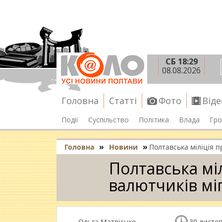
СБ 18:29
08.08.2026
Головна
Статті
Фото
Віде
Події
Суспільство
Політика
Влада
Гро
»
»
Головна
Новини
Полтавська міліція п
Полтавська мі
валютчиків мі
Ольга Матвієнко
30 листоп