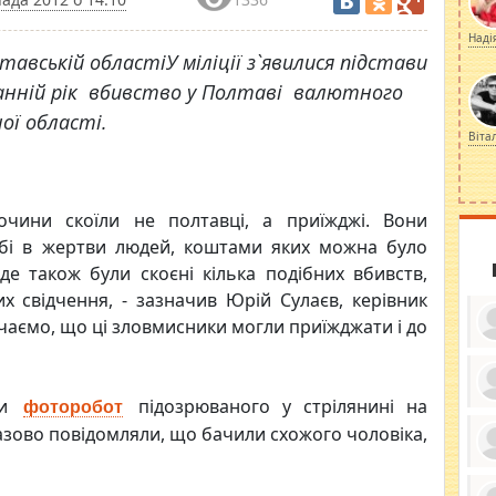
Наді
авській областіУ міліції з`явилися підстави
нній рік вбивство у Полтаві валютного
ої області.
Віта
очини скоїли не полтавці, а приїжджі. Вони
обі в жертви людей, коштами яких можна було
де також були скоєні кілька подібних вбивств,
х свідчення, - зазначив Юрій Сулаєв, керівник
лючаємо, що ці зловмисники могли приїжджати і до
ти
підозрюваного у стрілянині на
фоторобот
ку
ди
разово повідомляли, що бачили схожого чоловіка,
кр
бе
вы
по