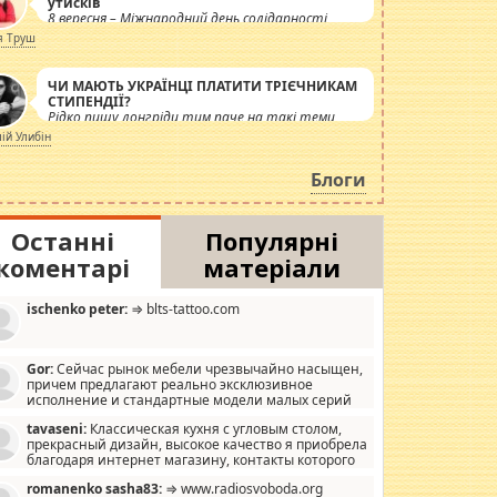
утисків
8 вересня – Міжнародний день солідарності
журналістів.
я Труш
ЧИ МАЮТЬ УКРАЇНЦІ ПЛАТИТИ ТРІЄЧНИКАМ
СТИПЕНДІЇ?
Рідко пишу лонгріди тим паче на такі теми,
але вже просто дістало! Обурюють сьогоднішні
лій Улибін
інсенуації навколо стипендіального питання.
Штучно роздувається ще одна соціальна
Блоги
катастрофа.
Останні
Популярні
коментарі
матеріали
ischenko peter:
⇒ blts-tattoo.com
Gor:
Сейчас рынок мебели чрезвычайно насыщен,
причем предлагают реально эксклюзивное
исполнение и стандартные модели малых серий
хонь, пока видел отличную кухонную мебель по
tavaseni:
Классическая кухня с угловым столом,
зайну, мало походит на стандартные формы, в MebelOk,
прекрасный дизайн, высокое качество я приобрела
еативненько и что главное - со вкусом все в порядке,
благодаря интернет магазину, контакты которого
з ненужных наворотов удорожающих мебель, а это не
 можете просмотреть https://mwood.com.ua.
следний фактор.
romanenko sasha83:
⇒ www.radiosvoboda.org