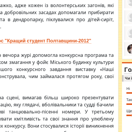
жко, адже кожен із волонтерських загонів, які
на добровільних засадах допомагали прибирати
та в дендропарку, піклувалися про дітей-сиріт,
.
ро
се
да
ос
рс "Кращий студент Полтавщини-2012"
ін
за
тіл
 вечора журі допомогла конкурсна програма та
ком
bea
ми
ком змагання у фойє Міського будинку культури
tha
на
nig
Г
по
шого конкурсного завдання виставку «Наші
in 
Sol
нструвала, чим займалася протягом року, свої
Чи 
Ind
gir
bod
Ні
alw
Mir
на сцені, вимагав більш широко презентувати
you
Так
⇒ 
цію, яку глядачі, вболівальники та судді бачили
иві танцювально-пісенні номери. У третьому
Ще
увати кмітливість та свої знання про улюблену
их конкурсу. Вони стосувалися історії виникнення