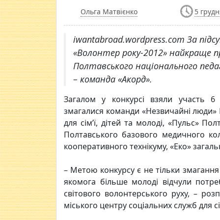
Ольга Матвієнко
5 грудн
iwantabroad.wordpress.com За підс
«Волонтер року-2012» найкраще п
Полтавського національного педаг
– команда «Акорд».
Загалом у конкурсі взяли участь 6 в
змагалися команди «Незвичайні люди» 
для сім’ї, дітей та молоді, «Пульс» По
Полтавського базового медичного кол
кооперативного технікуму, «Еко» загаль
– Метою конкурсу є не тільки змагання
якомога більше молоді відчули потр
світового волонтерського руху, – роз
міського центру соціальних служб для сім