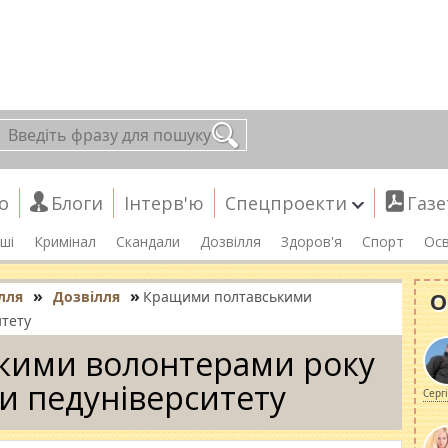
о
Блоги
Інтерв'ю
Спецпроекти
Газе
ші
Кримінал
Скандали
Дозвілля
Здоров'я
Спорт
Осв
»
»
О
лля
Дозвілля
Кращими полтавськими
итету
кими волонтерами року
ти педуніверситету
Серг