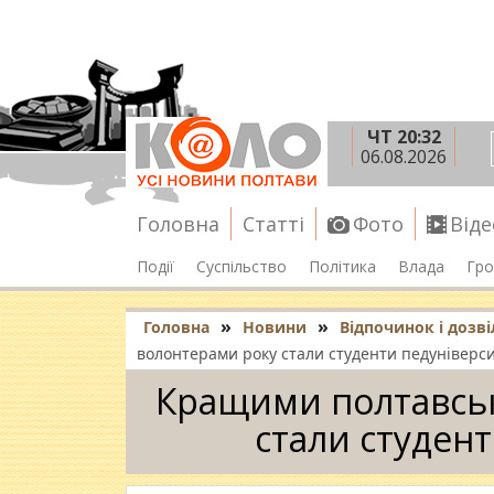
ЧТ 20:32
06.08.2026
Головна
Статті
Фото
Віде
Події
Суспільство
Політика
Влада
Гро
»
»
Головна
Новини
Відпочинок і дозві
волонтерами року стали студенти педуніверс
Кращими полтавсь
стали студен