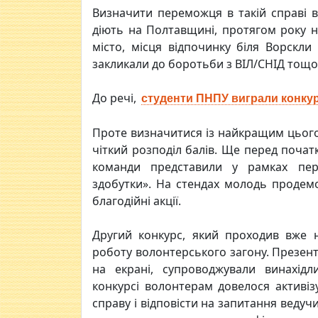
Визначити переможця в такій справі ва
діють на Полтавщині, протягом року 
місто, місця відпочинку біля Ворскли 
закликали до боротьби з ВІЛ/СНІД тощо
До речі,
студенти ПНПУ виграли конку
Проте визначитися із найкращим цього
чіткий розподіл балів. Ще перед почат
команди представили у рамках пер
здобутки». На стендах молодь продемо
благодійні акції.
Другий конкурс, який проходив вже 
роботу волонтерського загону. Презента
на екрані, супроводжували винахідл
конкурсі волонтерам довелося активіз
справу і відповісти на запитання ведуч