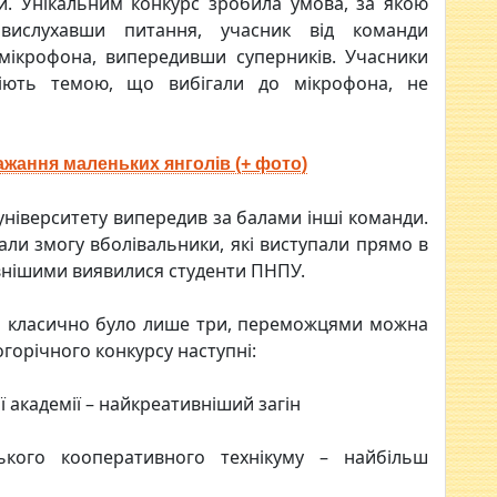
и. Унікальним конкурс зробила умова, за якою
: вислухавши питання, учасник від команди
мікрофона, випередивши суперників. Учасники
діють темою, що вибігали до мікрофона, не
ажання маленьких янголів (+ фото)
університету випередив за балами інші команди.
али змогу вболівальники, які виступали прямо в
ивнішими виявилися студенти ПНПУ.
ь класично було лише три, переможцями можна
горічного конкурсу наступні:
 академії – найкреативніший загін
ького кооперативного технікуму – найбільш