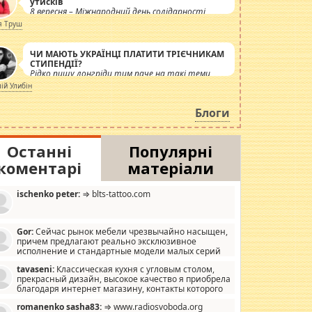
утисків
8 вересня – Міжнародний день солідарності
журналістів.
я Труш
ЧИ МАЮТЬ УКРАЇНЦІ ПЛАТИТИ ТРІЄЧНИКАМ
СТИПЕНДІЇ?
Рідко пишу лонгріди тим паче на такі теми,
але вже просто дістало! Обурюють сьогоднішні
лій Улибін
інсенуації навколо стипендіального питання.
Штучно роздувається ще одна соціальна
Блоги
катастрофа.
Останні
Популярні
коментарі
матеріали
ischenko peter:
⇒ blts-tattoo.com
Gor:
Сейчас рынок мебели чрезвычайно насыщен,
причем предлагают реально эксклюзивное
исполнение и стандартные модели малых серий
хонь, пока видел отличную кухонную мебель по
tavaseni:
Классическая кухня с угловым столом,
зайну, мало походит на стандартные формы, в MebelOk,
прекрасный дизайн, высокое качество я приобрела
еативненько и что главное - со вкусом все в порядке,
благодаря интернет магазину, контакты которого
з ненужных наворотов удорожающих мебель, а это не
 можете просмотреть https://mwood.com.ua.
следний фактор.
romanenko sasha83:
⇒ www.radiosvoboda.org