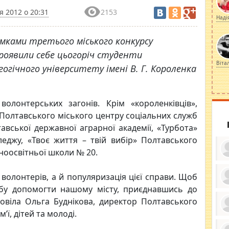
я 2012 о 20:31
2153
Наді
умками третього міського конкурсу
роявили себе цьогоріч студенти
Віта
огічного університету імені В. Г. Короленка
олонтерських загонів. Крім «короленківців»,
Полтавського міського центру соціальних служб
лтавської державної аграрної академії, «Турбота»
еджу, «Твоє життя – твій вибір» Полтавського
ноосвітньої школи № 20.
 волонтерів, а й популяризація цієї справи. Щоб
ебу допомогти нашому місту, приєднавшись до
ку
ди
повіла Ольга Буднікова, директор Полтавського
кр
’ї, дітей та молоді.
бе
вы
по