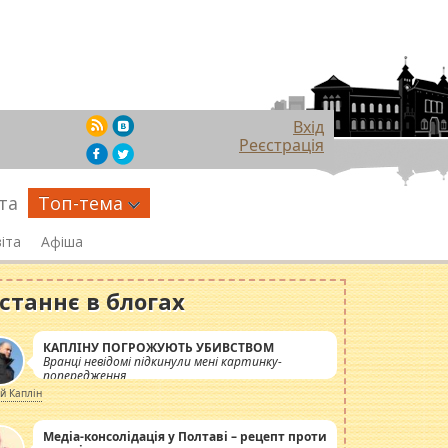
Вхід
Реєстрація
та
Топ-тема
іта
Афіша
станнє в блогах
КАПЛІНУ ПОГРОЖУЮТЬ УБИВСТВОМ
Вранці невідомі підкинули мені картинку-
попередження
ій Каплін
Медіа-консолідація у Полтаві – рецепт проти