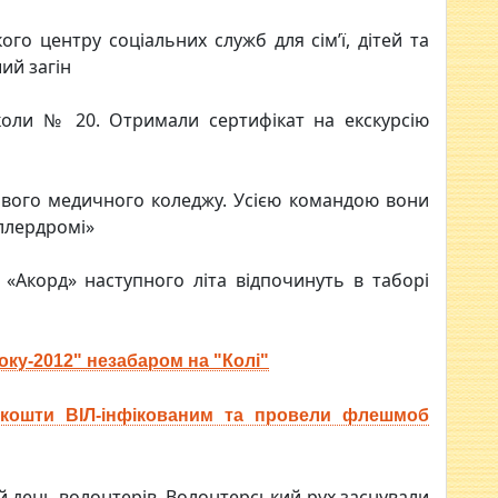
го центру соціальних служб для сім’ї, дітей та
ий загін
школи № 20. Отримали сертифікат на екскурсію
зового медичного коледжу. Усією командою вони
ллердромі»
«Акорд» наступного літа відпочинуть в таборі
ку-2012" незабаром на "Колі"
кошти ВІЛ-інфікованим та провели флешмоб
 день волонтерів. Волонтерський рух заснували