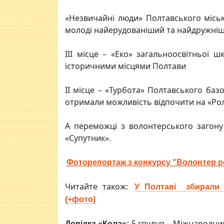
«Незвичайні люди» Полтавського місько
молоді найерудованіший та найдружніш
ІІІ місце – «Еко» загальноосвітньої 
історичними місцями Полтави
ІІ місце – «Турбота» Полтавського ба
отримали можливість відпочити на «Ро
А переможці з волонтерського загону 
«Супутник».
Фоторепортаж з конкурсу "Волонтер ро
Читайте також:
У Полтаві збирали 
(+фото)
5 грудня – Міжнародний
Довідка «Кола»: