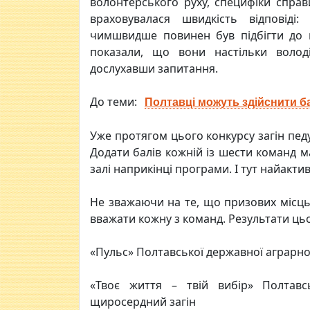
волонтерського руху, специфіки справ
враховувалася швидкість відповіді
чимшвидше повинен був підбігти до 
показали, що вони настільки воло
дослухавши запитання.
До теми:
Полтавці можуть здійснити б
Уже протягом цього конкурсу загін пед
Додати балів кожній із шести команд м
залі наприкінці програми. І тут найакт
Не зважаючи на те, що призових місц
вважати кожну з команд. Результати цьо
«Пульс» Полтавської державної аграрної
«Твоє життя – твій вибір» Полтавс
щиросердний загін