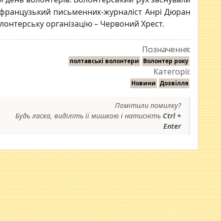
й французький письменник-журналіст Анрі Дюран
лонтерську організацію – Червоний Хрест.
Позначення:
полтавські волонтери
Волонтер року
Категорії:
Новини
Дозвілля
Помітили помилку?
Будь ласка, виділіть її мишкою і натисніть
Ctrl +
Enter