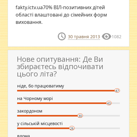
fakty.ictv.ua70% ВІЛ-позитивних дітей
області влаштовані до сімейних форм
виховання.
30 травня 2013
1082
Нове опитування: Де Ви
збираєтесь відпочивати
цього літа?
ніде, бо працюватиму
47
на Чорному морі
43
закордоном
30
у сільській місцевості
26
вдома