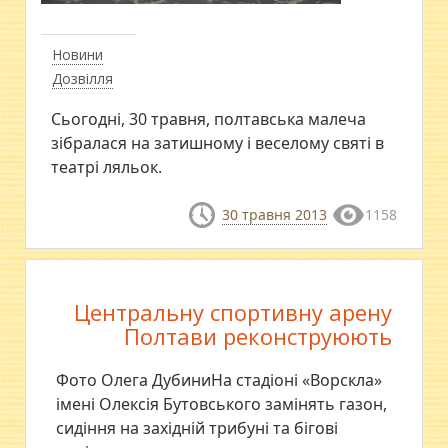
Новини
Дозвілля
Сьогодні, 30 травня, полтавська малеча
зібралася на затишному і веселому святі в
театрі ляльок.
30 травня 2013
1158
Центральну спортивну арену
Полтави реконструюють
Фото Олега ДубиниНа стадіоні «Ворскла»
імені Олексія Бутовського замінять газон,
сидіння на західній трибуні та бігові