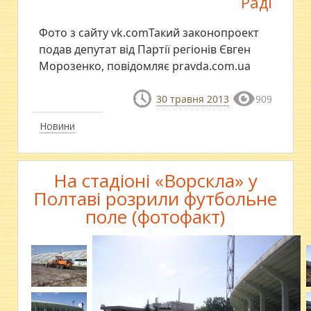
Раді
Фото з сайту vk.comТакий законопроект
подав депутат від Партії регіонів Євген
Морозенко, повідомляє pravda.com.ua
30 травня 2013
909
Новини
На стадіоні «Ворскла» у
Полтаві розрили футбольне
поле (фотофакт)