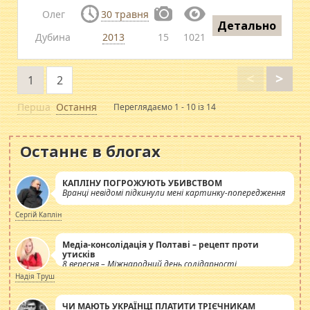
Олег
30 травня
Детально
Дубина
2013
15
1021
<
>
1
2
Перша
Остання
Переглядаємо 1 - 10 із 14
Останнє в блогах
КАПЛІНУ ПОГРОЖУЮТЬ УБИВСТВОМ
Вранці невідомі підкинули мені картинку-попередження
Сергій Каплін
Медіа-консолідація у Полтаві – рецепт проти
утисків
8 вересня – Міжнародний день солідарності
журналістів.
Надія Труш
ЧИ МАЮТЬ УКРАЇНЦІ ПЛАТИТИ ТРІЄЧНИКАМ