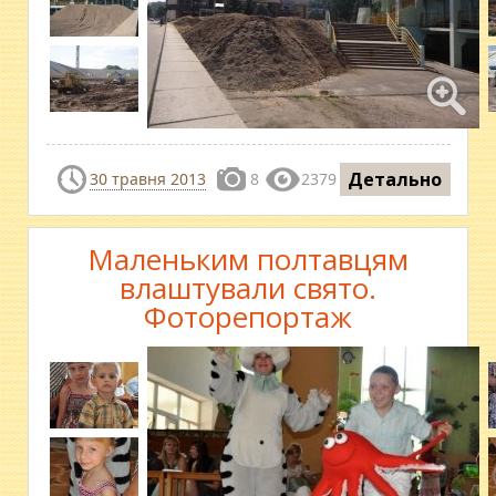
Детально
30 травня 2013
8
2379
Маленьким полтавцям
влаштували свято.
Фоторепортаж