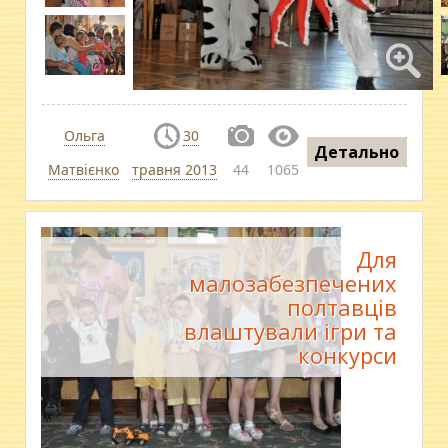
Ольга
30
Детально
Матвієнко
травня 2013
44
1065
Для
малозабезпечених
полтавців
влаштували ігри та
конкурси