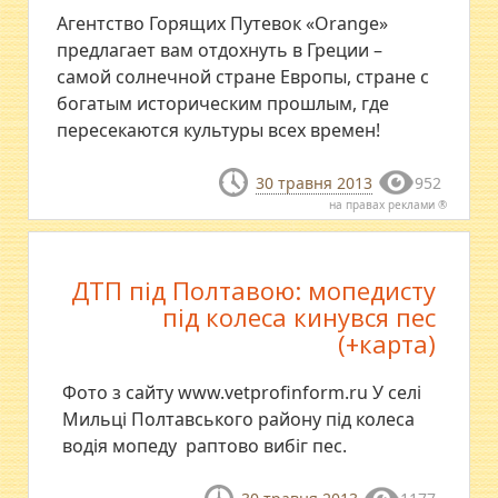
Агентство Горящих Путевок «Orange»
предлагает вам отдохнуть в Греции –
самой солнечной стране Европы, стране с
богатым историческим прошлым, где
пересекаются культуры всех времен!
30 травня 2013
952
на правах реклами ®
ДТП під Полтавою: мопедисту
під колеса кинувся пес
(+карта)
Фото з сайту www.vetprofinform.ru У селі
Мильці Полтавського району під колеса
водія мопеду раптово вибіг пес.