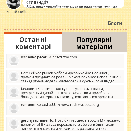
СТИПЕНДІЇ?
Рідко пишу лонгріди тим паче на такі теми, але вже
просто дістало! Обурюють сьогоднішні інсенуації
Віталій Улибін
навколо стипендіального питання. Штучно
роздувається ще одна соціальна катастрофа.
Блоги
Останні
Популярні
коментарі
матеріали
ischenko peter:
⇒ blts-tattoo.com
Gor:
Сейчас рынок мебели чрезвычайно насыщен,
причем предлагают реально эксклюзивное исполнение и
стандартные модели малых серий кухонь, пока видел
отличную кухонную мебель по дизайну, мало походит на
tavaseni:
Классическая кухня с угловым столом,
стандартные формы, в MebelOk, креативненько и что главное -
прекрасный дизайн, высокое качество я приобрела
со вкусом все в порядке, без ненужных наворотов удорожающих
благодаря интернет магазину, контакты которого вы
мебель, а это не последний фактор.
можете просмотреть https://mwood.com.ua.
romanenko sasha83:
⇒ www.radiosvoboda.org
garciajsacramento:
Потрібні термінові гроші? Ми можемо
допомогти! Ви зараз переживаєте або ви в біді? Таким
чином, ми даємо вам можливість розвивати нові