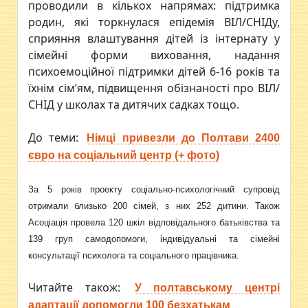
проводили в кількох напрямах: підтримка
родин, які торкнулася епідемія ВІЛ/СНІДу,
сприяння влаштування дітей із інтернату у
сімейні форми виховання, надання
психоемоційної підтримки дітей 6-16 років та
їхнім сім’ям, підвищення обізнаності про ВІЛ/
СНІД у школах та дитячих садках тощо.
До теми:
Німці привезли до Полтави 2400
євро на соціальний центр (+ фото)
За 5 років проекту соціально-психологічний супровід
отримали близько 200 сімей, з них 252 дитини. Також
Асоціація провела 120 шкіл відповідального батьківства та
139 груп самодопомоги, індивідуальні та сімейні
консультації психолога та соціального працівника.
Читайте також:
У полтавському центрі
адаптації допомогли 100 безхатькам