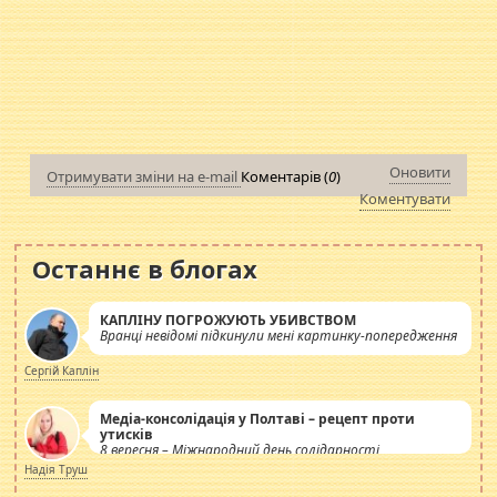
Оновити
Отримувати зміни на e-mail
Коментарів (
0
)
Коментувати
Останнє в блогах
КАПЛІНУ ПОГРОЖУЮТЬ УБИВСТВОМ
Вранці невідомі підкинули мені картинку-попередження
Сергій Каплін
Медіа-консолідація у Полтаві – рецепт проти
утисків
8 вересня – Міжнародний день солідарності
журналістів.
Надія Труш