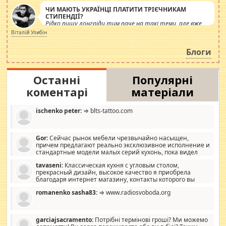
ЧИ МАЮТЬ УКРАЇНЦІ ПЛАТИТИ ТРІЄЧНИКАМ
СТИПЕНДІЇ?
Рідко пишу лонгріди тим паче на такі теми, але вже
просто дістало! Обурюють сьогоднішні інсенуації
Віталій Улибін
навколо стипендіального питання. Штучно
роздувається ще одна соціальна катастрофа.
Блоги
Останні
Популярні
коментарі
матеріали
ischenko peter:
⇒ blts-tattoo.com
Gor:
Сейчас рынок мебели чрезвычайно насыщен,
причем предлагают реально эксклюзивное исполнение и
стандартные модели малых серий кухонь, пока видел
отличную кухонную мебель по дизайну, мало походит на
tavaseni:
Классическая кухня с угловым столом,
стандартные формы, в MebelOk, креативненько и что главное -
прекрасный дизайн, высокое качество я приобрела
со вкусом все в порядке, без ненужных наворотов удорожающих
благодаря интернет магазину, контакты которого вы
мебель, а это не последний фактор.
можете просмотреть https://mwood.com.ua.
romanenko sasha83:
⇒ www.radiosvoboda.org
garciajsacramento:
Потрібні термінові гроші? Ми можемо