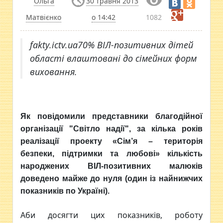
Ольга
30 травня 2013
Матвієнко
о 14:42
1082
fakty.ictv.ua70% ВІЛ-позитивних дітей
області влаштовані до сімейних форм
виховання.
Як повідомили представники благодійної
організації "Світло надії", за кілька років
реалізації проекту «Сім’я – територія
безпеки, підтримки та любові»
кількість
народжених ВІЛ-позитивних малюків
доведено майже до нуля (один із найнижчих
показників по Україні).
Аби досягти цих показників, роботу