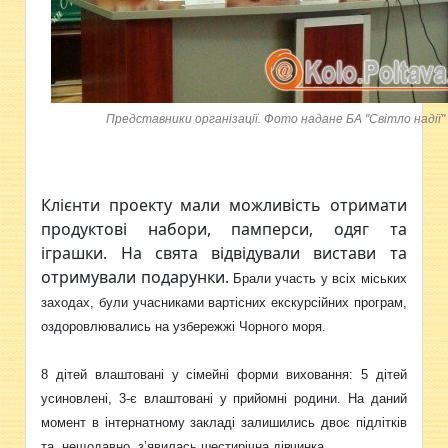
Представники організації. Фото надане БА "Світло надії"
Клієнти проекту мали можливість отримати
продуктові набори, памперси, одяг та
іграшки. На свята відвідували вистави та
отримували подарунки.
Брали участь у всіх міських
заходах, були учасниками вартісних екскурсійних програм,
оздоровлювались на узбережжі Чорного моря.
8 дітей влаштовані у сімейні форми виховання: 5 дітей
усиновлені, 3-є влаштовані у прийомні родини. На даний
момент в інтернатному закладі залишились двоє підлітків
та нещодавно з’явилась шестирічна дівчинка.