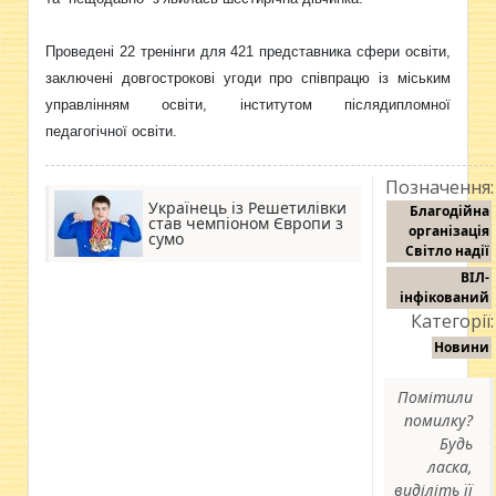
Проведені 22 тренінги для 421 представника сфери освіти,
заключені довгострокові угоди про співпрацю із міським
управлінням освіти, інститутом післядипломної
педагогічної освіти.
Позначення:
Українець із Решетилівки
Благодійна
став чемпіоном Європи з
організація
сумо
Світло надії
ВІЛ-
інфікований
Категорії:
Новини
Помітили
помилку?
Будь
ласка,
виділіть її