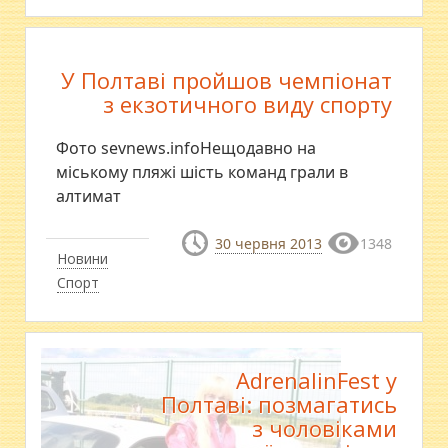
У Полтаві пройшов чемпіонат
з екзотичного виду спорту
Фото sevnews.infoНещодавно на
міському пляжі шість команд грали в
алтимат
30 червня 2013
1348
Новини
Спорт
AdrenalinFest у
Полтаві: позмагатись
з чоловіками