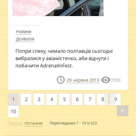
Новини
Дозвілля
Попри спеку, чимало полтавців сьогодні
вибралися у авіамістечко, аби відчути і
побачити AdrenalinFest.
29 червня 2013
1553
<
1
2
3
4
5
6
7
8
9
>
10
Перша
Остання
Переглядаємо 1 - 10 із 323