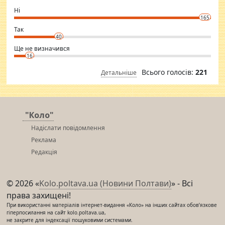
godly. Variety is the spice of life, he believes, so always travel and
want to meet new people. Sakshi Mirchandani health and figure
Ні
conscious in order to keep yourself fit and regularly go to the health
165
club.
⇒ sakshimirchandani.com
Так
40
Ще не визначився
16
Всього голосів:
221
Детальніше
"Коло"
Надіслати повідомлення
Реклама
Редакція
© 2026 «
Kolo.poltava.ua (Новини Полтави)
» - Всі
права захищені!
При використанні матеріалів інтернет-видання «Коло» на інших сайтах обов’язкове
гіперпосилання на сайт kolo.poltava.ua,
не закрите для індексації пошуковими системами.