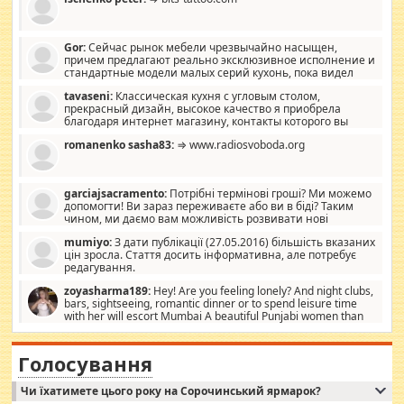
Gor:
Сейчас рынок мебели чрезвычайно насыщен,
причем предлагают реально эксклюзивное исполнение и
стандартные модели малых серий кухонь, пока видел
отличную кухонную мебель по дизайну, мало походит на
tavaseni:
Классическая кухня с угловым столом,
стандартные формы, в MebelOk, креативненько и что главное -
прекрасный дизайн, высокое качество я приобрела
со вкусом все в порядке, без ненужных наворотов удорожающих
благодаря интернет магазину, контакты которого вы
мебель, а это не последний фактор.
можете просмотреть https://mwood.com.ua.
romanenko sasha83:
⇒ www.radiosvoboda.org
garciajsacramento:
Потрібні термінові гроші? Ми можемо
допомогти! Ви зараз переживаєте або ви в біді? Таким
чином, ми даємо вам можливість розвивати нові
розробки. Як багата людина, я почуваю себе зобов'язаним
mumiyo:
З дати публікації (27.05.2016) більшість вказаних
допомагати людям, які намагаються дати їм шанс. Кожен
цін зросла. Стаття досить інформативна, але потребує
заслуговує на другий шанс, і, оскільки влада не зможе, вони
редагування.
повинні приймати від інших. Для нас нема багато суми, і зрілість
ми визначаємо за взаємною згодою. Ні сюрпризів, ні додаткових
zoyasharma189:
Hey! Are you feeling lonely? And night clubs,
витрат, а тільки узгоджених сум і нічого іншого. Не чекайте і не
bars, sightseeing, romantic dinner or to spend leisure time
коментуйте цей пост. Введіть суму, яку ви хочете подати, і ми
with her will escort Mumbai A beautiful Punjabi women than
зв'яжемося з вами з усіма варіантами. зв'яжіться з нами
sexy escort companion in arms that you guys feel like 5 star luxury
сьогодні на garciajsacramento@gmail.com Вам потрібні термінові
hotel had to spend the night in their search for loved solitaire free
гроші? Ми можемо допомогти!
maintenance stops in Mumbai. Here we offer fair and very attractive
Голосування
woman "Love Solitaire" beautiful figure and shapely body shapes.
Independent escort in Mumbai, truthful, friendly and cheerful girl.
Чи їхатимете цього року на Сорочинський ярмарок?
WhatsApp via an easily can see the latest pictures of her body and the