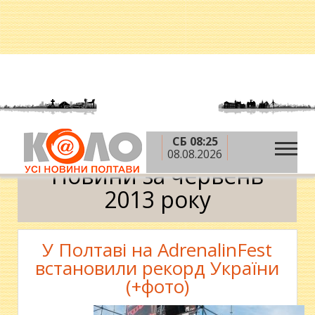
СБ 08:25
»
»
Головна
2013 рік
червень
Календар
08.08.2026
Новини за червень
2013 року
У Полтаві на AdrenalinFest
встановили рекорд України
(+фото)