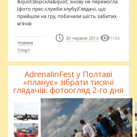
&quot;Ворскла&quot; знову не перемогла
(фото прес-служби клубу)Глядачі, що
прийшли на гру, побачили шість забитих
м’ячів
30 червня 2013
1166
Новини
Спорт
AdrenalinFest у Полтаві
«планує» зібрати тисячі
глядачів: фотоогляд 2-го дня