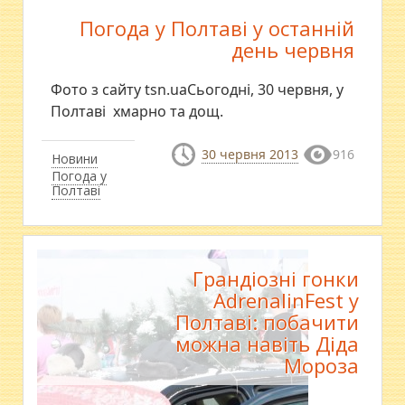
Погода у Полтаві у останній
день червня
Фото з сайту tsn.uaСьогодні, 30 червня, у
Полтаві хмарно та дощ.
30 червня 2013
916
Новини
Погода у
Полтаві
Грандіозні гонки
AdrenalinFest у
Полтаві: побачити
можна навіть Діда
Мороза