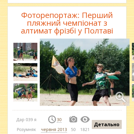
Фоторепортаж: Перший
пляжний чемпіонат з
алтимат фрізбі у Полтаві
Дар 039 я
30
Детально
Розумняк
червня 2013
50
1821