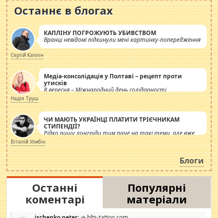
Останнє в блогах
КАПЛІНУ ПОГРОЖУЮТЬ УБИВСТВОМ
Вранці невідомі підкинули мені картинку-попередження
Сергій Каплін
Медіа-консолідація у Полтаві – рецепт проти
утисків
8 вересня – Міжнародний день солідарності
журналістів.
Надія Труш
ЧИ МАЮТЬ УКРАЇНЦІ ПЛАТИТИ ТРІЄЧНИКАМ
СТИПЕНДІЇ?
Рідко пишу лонгріди тим паче на такі теми, але вже
просто дістало! Обурюють сьогоднішні інсенуації
Віталій Улибін
навколо стипендіального питання. Штучно
роздувається ще одна соціальна катастрофа.
Блоги
Останні
Популярні
коментарі
матеріали
ischenko peter:
⇒ blts-tattoo.com