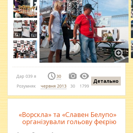
Дар 039 я
30
Детально
Розумняк
червня 2013
30
1799
«Ворскла» та «Славен Белупо»
організували гольову феєрію