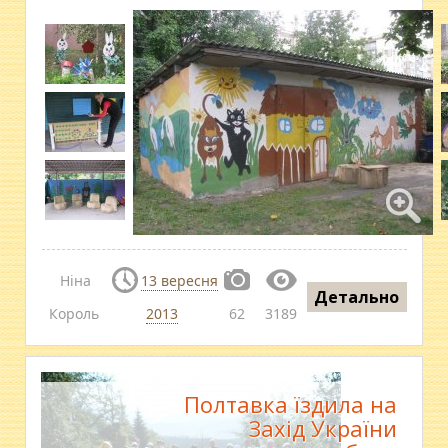
Ніна
13 вересня
Детально
Король
2013
62
3189
Полтавка їздила на
Захід України