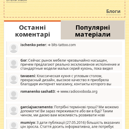
навколо стипендіального питання. Штучно
роздувається ще одна соціальна катастрофа.
Блоги
Останні
Популярні
коментарі
матеріали
ischenko peter:
⇒ blts-tattoo.com
Gor:
Сейчас рынок мебели чрезвычайно насыщен,
причем предлагают реально эксклюзивное исполнение и
стандартные модели малых серий кухонь, пока видел
отличную кухонную мебель по дизайну, мало походит на
tavaseni:
Классическая кухня с угловым столом,
стандартные формы, в MebelOk, креативненько и что главное -
прекрасный дизайн, высокое качество я приобрела
со вкусом все в порядке, без ненужных наворотов удорожающих
благодаря интернет магазину, контакты которого вы
мебель, а это не последний фактор.
можете просмотреть https://mwood.com.ua.
romanenko sasha83:
⇒ www.radiosvoboda.org
garciajsacramento:
Потрібні термінові гроші? Ми можемо
допомогти! Ви зараз переживаєте або ви в біді? Таким
чином, ми даємо вам можливість розвивати нові
розробки. Як багата людина, я почуваю себе зобов'язаним
mumiyo:
З дати публікації (27.05.2016) більшість вказаних
допомагати людям, які намагаються дати їм шанс. Кожен
цін зросла. Стаття досить інформативна, але потребує
заслуговує на другий шанс, і, оскільки влада не зможе, вони