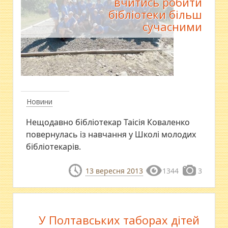
вчитись робити
бібліотеки більш
сучасними
Новини
Нещодавно бібліотекар Таісія Коваленко
повернулась із навчання у Школі молодих
бібліотекарів.
13 вересня 2013
1344
3
У Полтавських таборах дітей