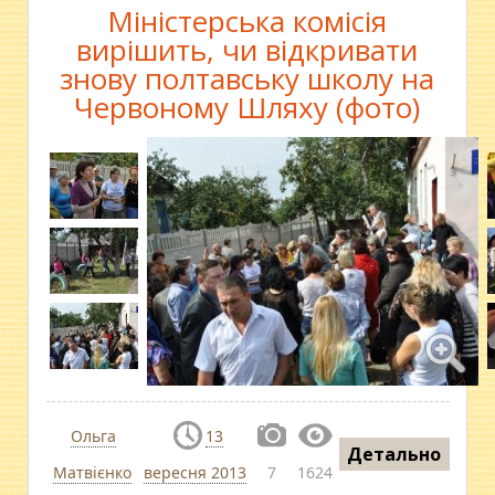
Міністерська комісія
вирішить, чи відкривати
знову полтавську школу на
Червоному Шляху (фото)
Ольга
13
Детально
Матвієнко
вересня 2013
7
1624