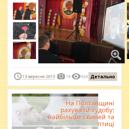
Детально
13 вересня 2013
19
924
На Полтавщині
рахували худобу:
найбільше свиней та
птиці