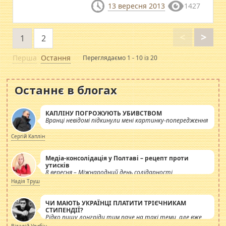
13 вересня 2013
1427
<
>
1
2
Перша
Остання
Переглядаємо 1 - 10 із 20
Останнє в блогах
КАПЛІНУ ПОГРОЖУЮТЬ УБИВСТВОМ
Вранці невідомі підкинули мені картинку-попередження
Сергій Каплін
Медіа-консолідація у Полтаві – рецепт проти
утисків
8 вересня – Міжнародний день солідарності
журналістів.
Надія Труш
ЧИ МАЮТЬ УКРАЇНЦІ ПЛАТИТИ ТРІЄЧНИКАМ
СТИПЕНДІЇ?
Рідко пишу лонгріди тим паче на такі теми, але вже
просто дістало! Обурюють сьогоднішні інсенуації
Віталій Улибін