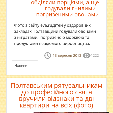
обділяли порціями, а ще
годували гнилими і
погризеними овочами
Фото з сайту eva.ruДітей у оздоровчих
закладах Полтавщини годували овочами
з нітратами, погризеною морквою та
продуктами невідомого виробництва.
13 вересня 2013
1222
Новини
Полтавським рятувальникам
до професійного свята
вручили відзнаки та дві
квартири на всіх (фото)