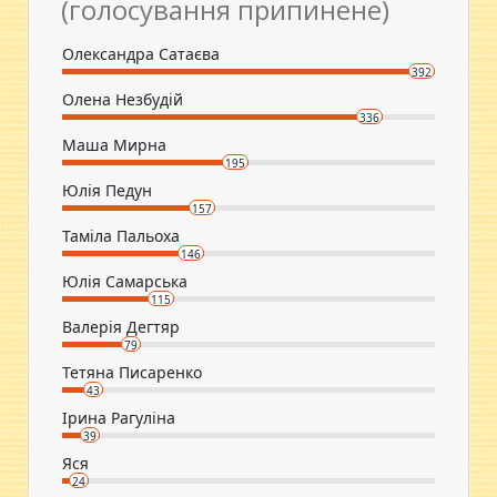
(голосування припинене)
Олександра Сатаєва
392
Олена Незбудій
336
Маша Мирна
195
Юлія Педун
157
Таміла Пальоха
146
Юлія Самарська
115
Валерія Дегтяр
79
Тетяна Писаренко
43
Ірина Рагуліна
39
Яся
24