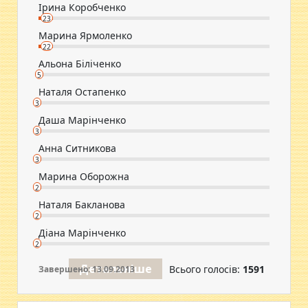
Ірина Коробченко
23
Марина Ярмоленко
22
Альона Біліченко
5
Наталя Остапенко
3
Даша Марінченко
3
Анна Ситникова
3
Марина Оборожна
2
Наталя Бакланова
2
Діана Марінченко
2
Детальніше
Всього голосів:
1591
Завершено: 13.09.2013