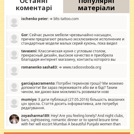
Останні
Популярні
коментарі
матеріали
ischenko peter:
⇒ blts-tattoo.com
Gor:
Сейчас рынок мебели чрезвычайно насыщен,
причем предлагают реально эксклюзивное исполнение и
стандартные модели малых серий кухонь, пока видел
отличную кухонную мебель по дизайну, мало походит на
tavaseni:
Классическая кухня с угловым столом,
стандартные формы, в MebelOk, креативненько и что главное -
прекрасный дизайн, высокое качество я приобрела
со вкусом все в порядке, без ненужных наворотов удорожающих
благодаря интернет магазину, контакты которого вы
мебель, а это не последний фактор.
можете просмотреть https://mwood.com.ua.
romanenko sasha83:
⇒ www.radiosvoboda.org
garciajsacramento:
Потрібні термінові гроші? Ми можемо
допомогти! Ви зараз переживаєте або ви в біді? Таким
чином, ми даємо вам можливість розвивати нові
розробки. Як багата людина, я почуваю себе зобов'язаним
mumiyo:
З дати публікації (27.05.2016) більшість вказаних
допомагати людям, які намагаються дати їм шанс. Кожен
цін зросла. Стаття досить інформативна, але потребує
заслуговує на другий шанс, і, оскільки влада не зможе, вони
редагування.
повинні приймати від інших. Для нас нема багато суми, і зрілість
ми визначаємо за взаємною згодою. Ні сюрпризів, ні додаткових
zoyasharma189:
Hey! Are you feeling lonely? And night clubs,
витрат, а тільки узгоджених сум і нічого іншого. Не чекайте і не
bars, sightseeing, romantic dinner or to spend leisure time
коментуйте цей пост. Введіть суму, яку ви хочете подати, і ми
with her will escort Mumbai A beautiful Punjabi women than
зв'яжемося з вами з усіма варіантами. зв'яжіться з нами
sexy escort companion in arms that you guys feel like 5 star luxury
сьогодні на garciajsacramento@gmail.com Вам потрібні термінові
hotel had to spend the night in their search for loved solitaire free
гроші? Ми можемо допомогти!