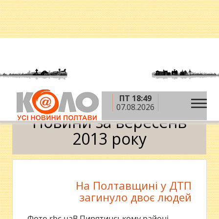
ПТ 18:49
»
»
Головна
2013 рік
вересень
Календар
07.08.2026
Новини за вересень
2013 року
На Полтавщині у ДТП
загинуло двоє людей
Фото rbc.uaВ Пирятинському районі