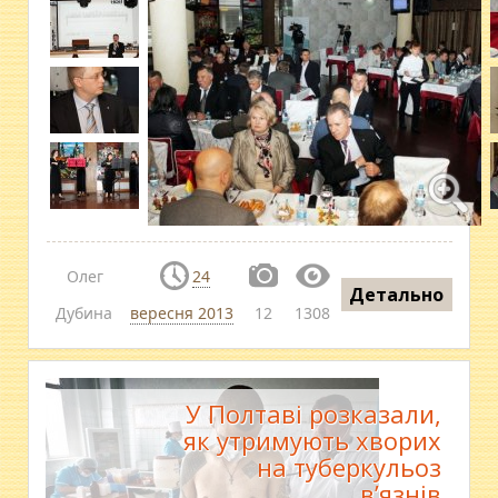
Олег
24
Детально
Дубина
вересня 2013
12
1308
У Полтаві розказали,
як утримують хворих
на туберкульоз
в’язнів