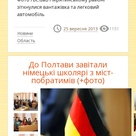
зіткнулися вантажівка та легковий
автомобіль
25 вересня 2013
1151
Новини
Область
До Полтави завітали
німецькі школярі з міст-
побратимів (+фото)