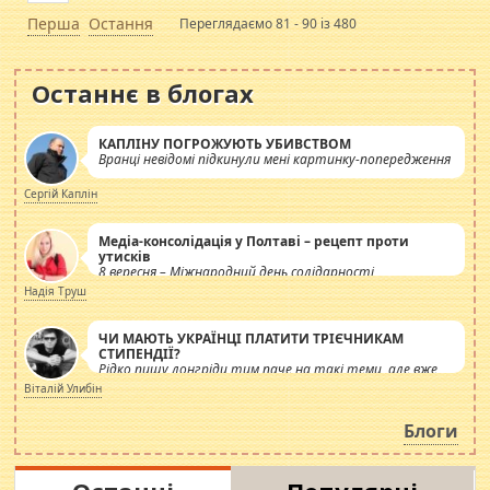
Перша
Остання
Переглядаємо 81 - 90 із 480
Останнє в блогах
КАПЛІНУ ПОГРОЖУЮТЬ УБИВСТВОМ
Вранці невідомі підкинули мені картинку-попередження
Сергій Каплін
Медіа-консолідація у Полтаві – рецепт проти
утисків
8 вересня – Міжнародний день солідарності
журналістів.
Надія Труш
ЧИ МАЮТЬ УКРАЇНЦІ ПЛАТИТИ ТРІЄЧНИКАМ
СТИПЕНДІЇ?
Рідко пишу лонгріди тим паче на такі теми, але вже
просто дістало! Обурюють сьогоднішні інсенуації
Віталій Улибін
навколо стипендіального питання. Штучно
роздувається ще одна соціальна катастрофа.
Блоги