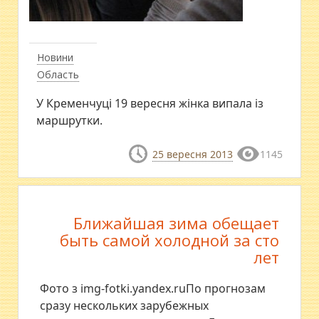
Новини
Область
У Кременчуці 19 вересня жінка випала із
маршрутки.
25 вересня 2013
1145
Ближайшая зима обещает
быть самой холодной за сто
лет
Фото з img-fotki.yandex.ruПо прогнозам
сразу нескольких зарубежных