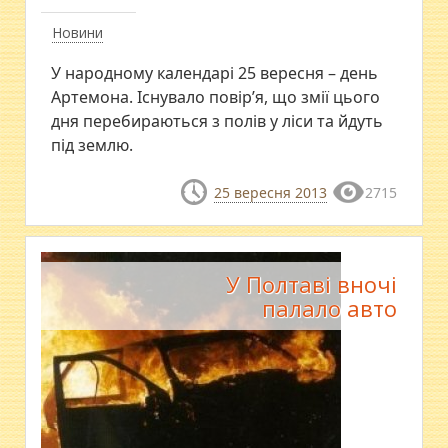
Новини
У народному календарі 25 вересня – день
Артемона. Існувало повір’я, що змії цього
дня перебираються з полів у ліси та йдуть
під землю.
25 вересня 2013
2715
У Полтаві вночі
палало авто