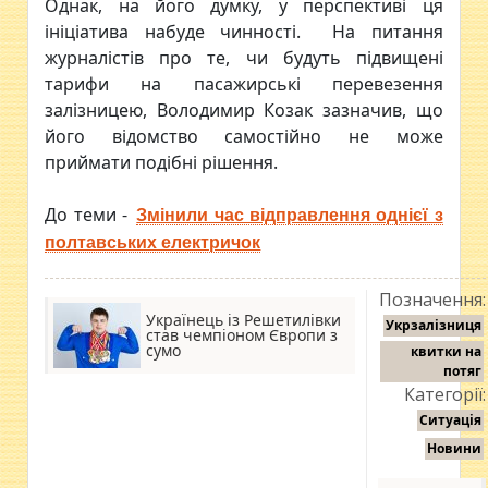
Однак, на його думку, у перспективі ця
ініціатива набуде чинності. На питання
журналістів про те, чи будуть підвищені
тарифи на пасажирські перевезення
залізницею, Володимир Козак зазначив, що
його відомство самостійно не може
приймати подібні рішення.
До теми -
Змінили час відправлення однієї з
полтавських електричок
Позначення:
Українець із Решетилівки
Укрзалізниця
став чемпіоном Європи з
сумо
квитки на
потяг
Категорії:
Ситуація
Новини