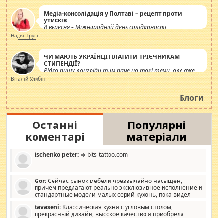
Медіа-консолідація у Полтаві – рецепт проти
утисків
8 вересня – Міжнародний день солідарності
журналістів.
Надія Труш
ЧИ МАЮТЬ УКРАЇНЦІ ПЛАТИТИ ТРІЄЧНИКАМ
СТИПЕНДІЇ?
Рідко пишу лонгріди тим паче на такі теми, але вже
просто дістало! Обурюють сьогоднішні інсенуації
Віталій Улибін
навколо стипендіального питання. Штучно
роздувається ще одна соціальна катастрофа.
Блоги
Останні
Популярні
коментарі
матеріали
ischenko peter:
⇒ blts-tattoo.com
Gor:
Сейчас рынок мебели чрезвычайно насыщен,
причем предлагают реально эксклюзивное исполнение и
стандартные модели малых серий кухонь, пока видел
отличную кухонную мебель по дизайну, мало походит на
tavaseni:
Классическая кухня с угловым столом,
стандартные формы, в MebelOk, креативненько и что главное -
прекрасный дизайн, высокое качество я приобрела
со вкусом все в порядке, без ненужных наворотов удорожающих