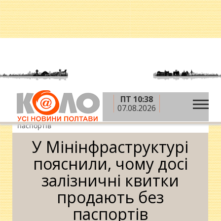
ПТ 10:38
»
»
Головна
Ситуація
У Мінінфраструктурі
07.08.2026
пояснили, чому досі залізничні квитки продають без
паспортів
У Мінінфраструктурі
пояснили, чому досі
залізничні квитки
продають без
паспортів