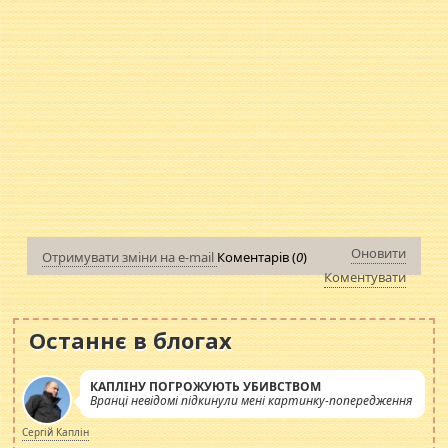
Оновити
Отримувати зміни на e-mail
Коментарів (
0
)
Коментувати
Останнє в блогах
КАПЛІНУ ПОГРОЖУЮТЬ УБИВСТВОМ
Вранці невідомі підкинули мені картинку-попередження
Сергій Каплін