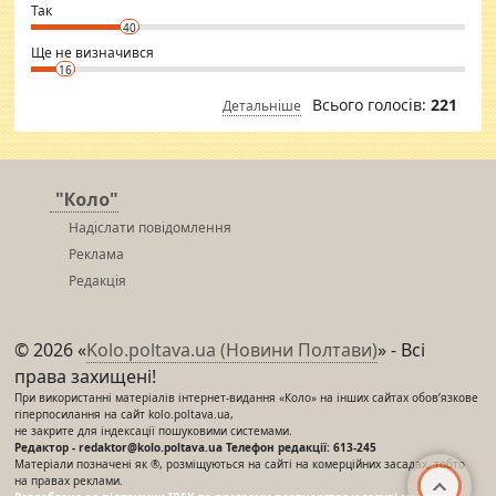
⇒ sakshimirchandani.com
Так
40
Ще не визначився
16
Всього голосів:
221
Детальніше
"Коло"
Надіслати повідомлення
Реклама
Редакція
© 2026 «
Kolo.poltava.ua (Новини Полтави)
» - Всі
права захищені!
При використанні матеріалів інтернет-видання «Коло» на інших сайтах обов’язкове
гіперпосилання на сайт kolo.poltava.ua,
не закрите для індексації пошуковими системами.
Редактор - redaktor@kolo.poltava.ua Телефон редакції: 613-245
Матеріали позначені як ®, розміщуються на сайті на комерційних засадах, тобто
на правах реклами.