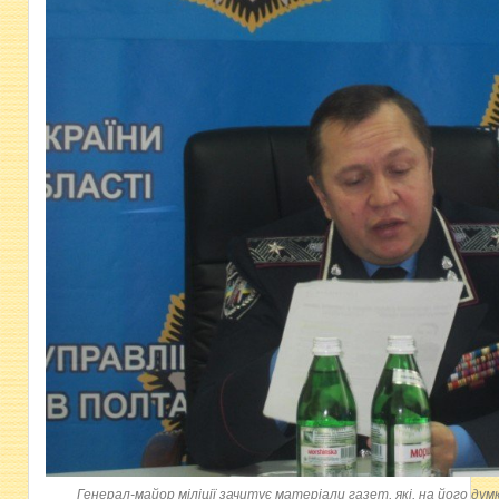
Генерал-майор міліції зачитує матеріали газет, які, на його ду