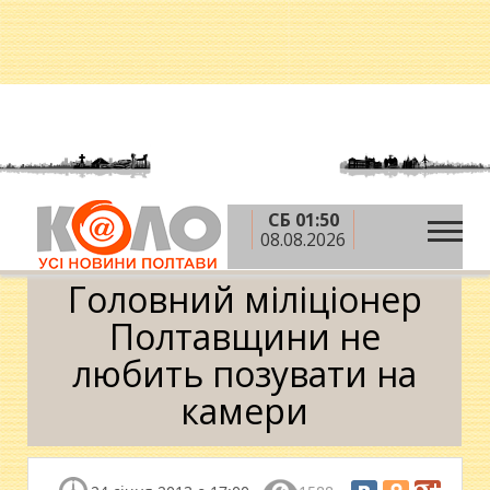
СБ 01:50
»
»
Головна
Новини
Головний міліціонер
08.08.2026
Полтавщини не любить позувати на камери
Головний міліціонер
Полтавщини не
любить позувати на
камери