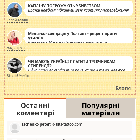
КАПЛІНУ ПОГРОЖУЮТЬ УБИВСТВОМ
Вранці невідомі підкинули мені картинку-попередження
Сергій Каплін
Медіа-консолідація у Полтаві – рецепт проти
утисків
8 вересня – Міжнародний день солідарності
журналістів.
Надія Труш
ЧИ МАЮТЬ УКРАЇНЦІ ПЛАТИТИ ТРІЄЧНИКАМ
СТИПЕНДІЇ?
Рідко пишу лонгріди тим паче на такі теми, але вже
просто дістало! Обурюють сьогоднішні інсенуації
Віталій Улибін
навколо стипендіального питання. Штучно
роздувається ще одна соціальна катастрофа.
Блоги
Останні
Популярні
коментарі
матеріали
ischenko peter:
⇒ blts-tattoo.com