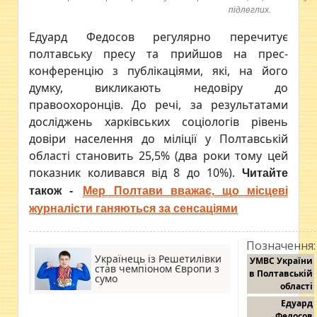
підлеглих.
Едуард Федосов регулярно перечитує
полтавську пресу та прийшов на прес-
конференцію з публікаціями, які, на його
думку, викликають недовіру до
правоохоронців. До речі, за результатами
досліджень харківських соціологів рівень
довіри населення до міліції у Полтавській
області становить 25,5% (два роки тому цей
показник коливався від 8 до 10%).
Читайте
також -
Мер Полтави вважає, що місцеві
журналісти ганяються за сенсаціями
Позначення:
Українець із Решетилівки
УМВС України
став чемпіоном Європи з
в Полтавській
сумо
області
Едуард
Федосов