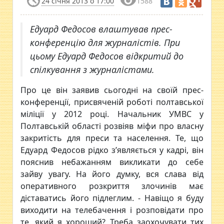
24 січня 2013 о 17:00
1588
Едуард Федосов влаштував прес-
конференцію для журналістів. При
цьому Едуард Федосов відкритий до
спілкування з журналістами.
Про це він заявив сьогодні на своїй прес-
конференції, присвяченій роботі полтавської
міліції у 2012 році. Начальник УМВС у
Полтавській області розвіяв міфи про власну
закритість для преси та населення. Те, що
Едуард Федосов рідко з’являється у кадрі, він
пояснив небажанням викликати до себе
зайву увагу. На його думку, вся слава від
оперативного розкриття злочинів має
діставатись його підлеглим. - Навіщо я буду
виходити на телебачення і розповідати про
те, який я хороший? Треба заохочувати тих