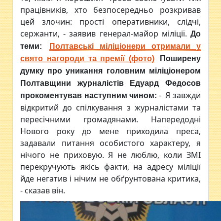
працівників, хто безпосередньо розкривав
цей злочин: прості оперативники, слідчі,
сержанти, - заявив генерал-майор міліції.
До
теми:
Полтавські міліціонери отримали у
свято нагороди та премії (фото)
Поширену
думку про уникання головним міліціонером
Полтавщини журналістів Едуард Федосов
- Я завжди
прокоментував наступним чином:
відкритий до спілкування з журналістами та
пересічними громадянами. Напередодні
Нового року до мене приходила преса,
задавали питання особистого характеру, я
нічого не приховую. Я не люблю, коли ЗМІ
перекручують якісь факти, на адресу міліції
йде негатив і нічим не обґрунтована критика,
- сказав він.