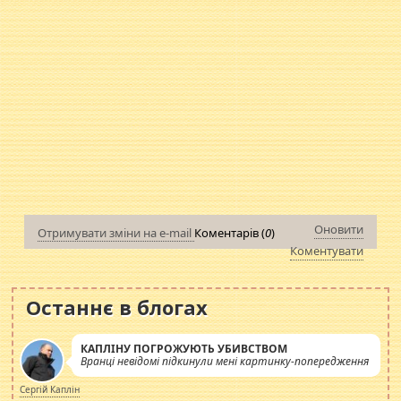
Оновити
Отримувати зміни на e-mail
Коментарів (
0
)
Коментувати
Останнє в блогах
КАПЛІНУ ПОГРОЖУЮТЬ УБИВСТВОМ
Вранці невідомі підкинули мені картинку-попередження
Сергій Каплін