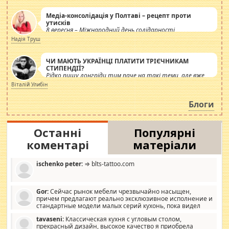
Медіа-консолідація у Полтаві – рецепт проти
утисків
8 вересня – Міжнародний день солідарності
журналістів.
Надія Труш
ЧИ МАЮТЬ УКРАЇНЦІ ПЛАТИТИ ТРІЄЧНИКАМ
СТИПЕНДІЇ?
Рідко пишу лонгріди тим паче на такі теми, але вже
просто дістало! Обурюють сьогоднішні інсенуації
Віталій Улибін
навколо стипендіального питання. Штучно
роздувається ще одна соціальна катастрофа.
Блоги
Останні
Популярні
коментарі
матеріали
ischenko peter:
⇒ blts-tattoo.com
Gor:
Сейчас рынок мебели чрезвычайно насыщен,
причем предлагают реально эксклюзивное исполнение и
стандартные модели малых серий кухонь, пока видел
отличную кухонную мебель по дизайну, мало походит на
tavaseni:
Классическая кухня с угловым столом,
стандартные формы, в MebelOk, креативненько и что главное -
прекрасный дизайн, высокое качество я приобрела
со вкусом все в порядке, без ненужных наворотов удорожающих