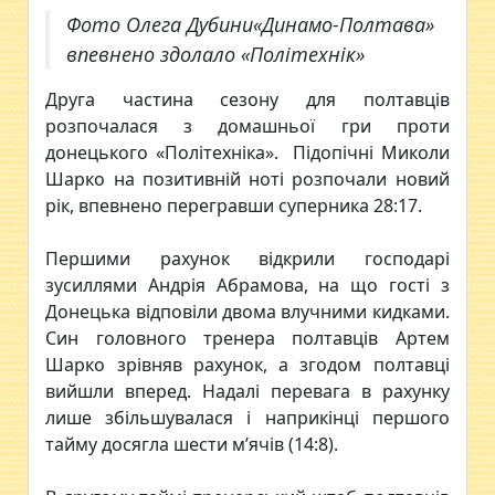
Фото Олега Дубини«Динамо-Полтава»
впевнено здолало «Політехнік»
Друга частина сезону для полтавців
розпочалася з домашньої гри проти
донецького «Політехніка». Підопічні Миколи
Шарко на позитивній ноті розпочали новий
рік, впевнено перегравши суперника 28:17.
Першими рахунок відкрили господарі
зусиллями Андрія Абрамова, на що гості з
Донецька відповіли двома влучними кидками.
Син головного тренера полтавців Артем
Шарко зрівняв рахунок, а згодом полтавці
вийшли вперед. Надалі перевага в рахунку
лише збільшувалася і наприкінці першого
тайму досягла шести м’ячів (14:8).