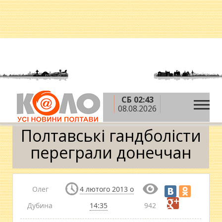
СБ 02:43
»
»
»
Головна
Новини
Спорт
Полтавські
08.08.2026
гандболісти переграли донеччан
Полтавські гандболісти
переграли донеччан
Олег
4 лютого 2013 о
Дубина
14:35
942