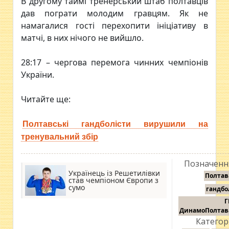
В другому таймі тренерський штаб полтавців
дав пограти молодим гравцям. Як не
намагалися гості перехопити ініціативу в
матчі, в них нічого не вийшло.
28:17 – чергова перемога чинних чемпіонів
України.
Читайте ще:
Полтавські гандболісти вирушили на
тренувальний збір
Позначенн
Українець із Решетилівки
Полтав
став чемпіоном Європи з
сумо
гандбо
Г
ДинамоПолтав
Категорі