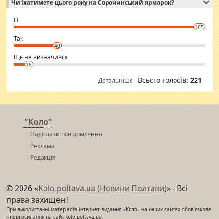
Чи їхатимете цього року на Сорочинський ярмарок?
WhatsApp via an easily can see the latest pictures of her body and the
godly. Variety is the spice of life, he believes, so always travel and
want to meet new people. Sakshi Mirchandani health and figure
Ні
conscious in order to keep yourself fit and regularly go to the health
165
club.
⇒ sakshimirchandani.com
Так
40
Ще не визначився
16
Всього голосів:
221
Детальніше
"Коло"
Надіслати повідомлення
Реклама
Редакція
© 2026 «
Kolo.poltava.ua (Новини Полтави)
» - Всі
права захищені!
При використанні матеріалів інтернет-видання «Коло» на інших сайтах обов’язкове
гіперпосилання на сайт kolo.poltava.ua,