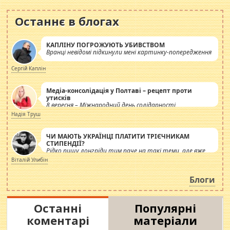
Останнє в блогах
КАПЛІНУ ПОГРОЖУЮТЬ УБИВСТВОМ
Вранці невідомі підкинули мені картинку-попередження
Сергій Каплін
Медіа-консолідація у Полтаві – рецепт проти
утисків
8 вересня – Міжнародний день солідарності
журналістів.
Надія Труш
ЧИ МАЮТЬ УКРАЇНЦІ ПЛАТИТИ ТРІЄЧНИКАМ
СТИПЕНДІЇ?
Рідко пишу лонгріди тим паче на такі теми, але вже
просто дістало! Обурюють сьогоднішні інсенуації
Віталій Улибін
навколо стипендіального питання. Штучно
роздувається ще одна соціальна катастрофа.
Блоги
Останні
Популярні
коментарі
матеріали