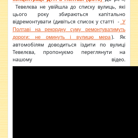
Тевелєва не увійшла до списку вулиць, які
цього року збираються капітально
відремонтувати (дивіться список у статті -
У
Полтаві на рекордну суму ремонтуватимуть
). Як
дороги: не оминуть і вулицю мера
автомобілям доводиться їздити по вулиці
Тевелєва, пропонуємо переглянути на
нашому відео.