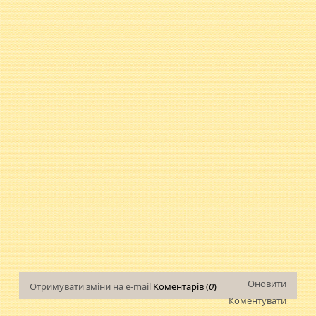
Оновити
Отримувати зміни на e-mail
Коментарів (
0
)
Коментувати