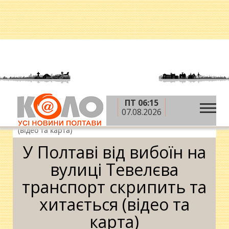
ПТ 06:15
»
»
Головна
Ситуація
У Полтаві від вибоїн на
07.08.2026
вулиці Тевелєва транспорт скрипить та хитається
(відео та карта)
У Полтаві від вибоїн на
вулиці Тевелєва
транспорт скрипить та
хитається (відео та
карта)