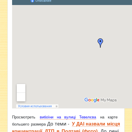
Просмотреть
вибоїни на вулиці Тевелєва
на карте
До теми -
У ДАІ назвали місця
большего размера
До речі,
концентрації ДТП в Полтаві (фото)