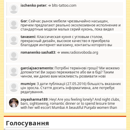
ischenko peter:
⇒ blts-tattoo.com
Gor:
Сейчас рынок мебели чрезвычайно насыщен,
причем предлагают реально эксклюзивное исполнение и
стандартные модели малых серий кухонь, пока видел
отличную кухонную мебель по дизайну, мало походит на
tavaseni:
Классическая кухня с угловым столом,
стандартные формы, в MebelOk, креативненько и что главное -
прекрасный дизайн, высокое качество я приобрела
со вкусом все в порядке, без ненужных наворотов удорожающих
благодаря интернет магазину, контакты которого вы
мебель, а это не последний фактор.
можете просмотреть https://mwood.com.ua.
romanenko sasha83:
⇒ www.radiosvoboda.org
garciajsacramento:
Потрібні термінові гроші? Ми можемо
допомогти! Ви зараз переживаєте або ви в біді? Таким
чином, ми даємо вам можливість розвивати нові
розробки. Як багата людина, я почуваю себе зобов'язаним
mumiyo:
З дати публікації (27.05.2016) більшість вказаних
допомагати людям, які намагаються дати їм шанс. Кожен
цін зросла. Стаття досить інформативна, але потребує
заслуговує на другий шанс, і, оскільки влада не зможе, вони
редагування.
повинні приймати від інших. Для нас нема багато суми, і зрілість
ми визначаємо за взаємною згодою. Ні сюрпризів, ні додаткових
zoyasharma189:
Hey! Are you feeling lonely? And night clubs,
витрат, а тільки узгоджених сум і нічого іншого. Не чекайте і не
bars, sightseeing, romantic dinner or to spend leisure time
коментуйте цей пост. Введіть суму, яку ви хочете подати, і ми
with her will escort Mumbai A beautiful Punjabi women than
зв'яжемося з вами з усіма варіантами. зв'яжіться з нами
sexy escort companion in arms that you guys feel like 5 star luxury
сьогодні на garciajsacramento@gmail.com Вам потрібні термінові
hotel had to spend the night in their search for loved solitaire free
гроші? Ми можемо допомогти!
maintenance stops in Mumbai. Here we offer fair and very attractive
Голосування
woman "Love Solitaire" beautiful figure and shapely body shapes.
Independent escort in Mumbai, truthful, friendly and cheerful girl.