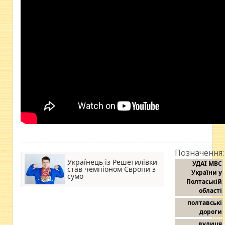
Позначення:
Українець із Решетилівки
УДАІ МВС
став чемпіоном Європи з
України у
сумо
Полтаській
області
полтавські
дороги
вулиця