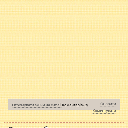
Оновити
Отримувати зміни на e-mail
Коментарів (
0
)
Коментувати