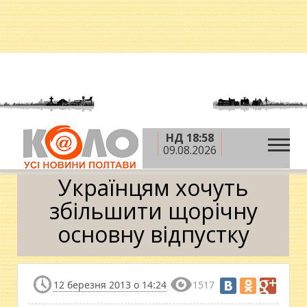
НД 18:58
»
»
Головна
Робота
Українцям хочуть збільшити
09.08.2026
щорічну основну відпустку
Українцям хочуть
збільшити щорічну
основну відпустку
12 березня 2013 о 14:24
1517