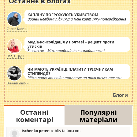
Останнє в блогах
КАПЛІНУ ПОГРОЖУЮТЬ УБИВСТВОМ
Вранці невідомі підкинули мені картинку-попередження
Сергій Каплін
Медіа-консолідація у Полтаві – рецепт проти
утисків
8 вересня – Міжнародний день солідарності
журналістів.
Надія Труш
ЧИ МАЮТЬ УКРАЇНЦІ ПЛАТИТИ ТРІЄЧНИКАМ
СТИПЕНДІЇ?
Рідко пишу лонгріди тим паче на такі теми, але вже
просто дістало! Обурюють сьогоднішні інсенуації
Віталій Улибін
навколо стипендіального питання. Штучно
роздувається ще одна соціальна катастрофа.
Блоги
Останні
Популярні
коментарі
матеріали
ischenko peter:
⇒ blts-tattoo.com