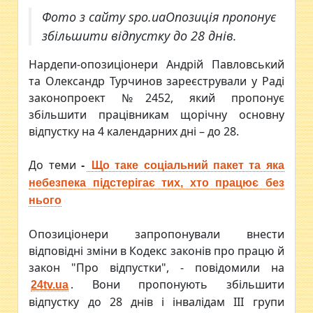
Фото з сайту spo.uaОпозиція пропонує
збільшити відпустку до 28 днів.
Нардепи-опозиціонери Андрій Павловський
та Олександр Турчинов зареєстрували у Раді
законопроект №2452, який пропонує
збільшити працівникам щорічну основну
відпустку на 4 календарних дні – до 28.
До теми
-
Що таке соціальний пакет та яка
небезпека підстерігає тих, хто працює без
нього
Опозиціонери запропонували внести
відповідні зміни в Кодекс законів про працю й
закон "Про відпустки", - повідомили на
. Вони пропонують збільшити
24tv.ua
відпустку до 28 днів і інвалідам ІІІ групи