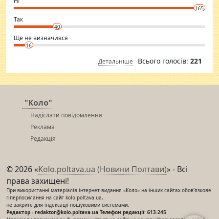
Ні
conscious in order to keep yourself fit and regularly go to the health
165
club.
⇒ sakshimirchandani.com
Так
40
Ще не визначився
16
Всього голосів:
221
Детальніше
"Коло"
Надіслати повідомлення
Реклама
Редакція
© 2026 «
Kolo.poltava.ua (Новини Полтави)
» - Всі
права захищені!
При використанні матеріалів інтернет-видання «Коло» на інших сайтах обов’язкове
гіперпосилання на сайт kolo.poltava.ua,
не закрите для індексації пошуковими системами.
Редактор - redaktor@kolo.poltava.ua Телефон редакції: 613-245