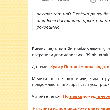
novynar.com.uaО 5 годині ранку до 
швидкою доставили трьох полтавц
речовиною.
Виклик надійшов Як повідомляють у пр
потрапили двоє дорослих – 39-річна жінк
До теми:
Куди у Полтаві можна віддат
Медики ще не визначили, чим отруї
повідомляють, що зараз стан усіх трьох
Читайте також:
Полтавка померла чер
Як купити на полтавському ринку не з