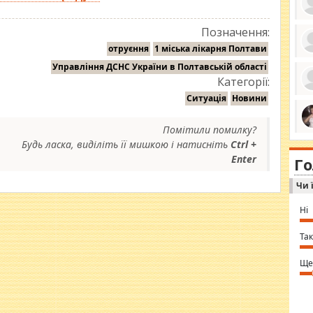
Позначення:
отруєння
1 міська лікарня Полтави
ро
Управління ДСНС України в Полтавській області
се
Категорії:
да
ос
Ситуація
Новини
ін
за
тіл
Помітили помилку?
ком
bea
ми
Будь ласка, виділіть її мишкою і натисніть
Ctrl +
tha
на
nig
Enter
Г
по
in 
Sol
Чи 
Ind
gir
bod
Ні
alw
Mir
you
Так
⇒ 
Ще