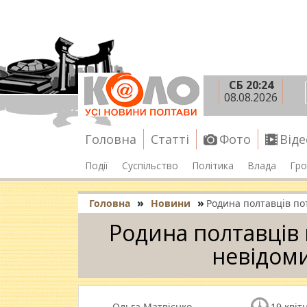
СБ 20:24
08.08.2026
Головна
Статті
Фото
Віде
Події
Суспільство
Політика
Влада
Гро
»
»
Головна
Новини
Родина полтавців по
Родина полтавців 
невідом
Ольга Матвієнко
19 квіт