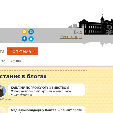
Вхід
Реєстрація
та
Топ-тема
іта
Афіша
станнє в блогах
КАПЛІНУ ПОГРОЖУЮТЬ УБИВСТВОМ
Вранці невідомі підкинули мені картинку-
попередження
ій Каплін
Медіа-консолідація у Полтаві – рецепт проти