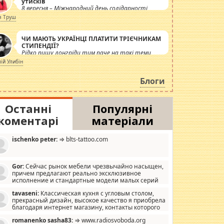
утисків
8 вересня – Міжнародний день солідарності
журналістів.
я Труш
ЧИ МАЮТЬ УКРАЇНЦІ ПЛАТИТИ ТРІЄЧНИКАМ
СТИПЕНДІЇ?
Рідко пишу лонгріди тим паче на такі теми,
але вже просто дістало! Обурюють сьогоднішні
лій Улибін
інсенуації навколо стипендіального питання.
Штучно роздувається ще одна соціальна
Блоги
катастрофа.
Останні
Популярні
коментарі
матеріали
ischenko peter:
⇒ blts-tattoo.com
Gor:
Сейчас рынок мебели чрезвычайно насыщен,
причем предлагают реально эксклюзивное
исполнение и стандартные модели малых серий
хонь, пока видел отличную кухонную мебель по
tavaseni:
Классическая кухня с угловым столом,
зайну, мало походит на стандартные формы, в MebelOk,
прекрасный дизайн, высокое качество я приобрела
еативненько и что главное - со вкусом все в порядке,
благодаря интернет магазину, контакты которого
з ненужных наворотов удорожающих мебель, а это не
 можете просмотреть https://mwood.com.ua.
следний фактор.
romanenko sasha83:
⇒ www.radiosvoboda.org