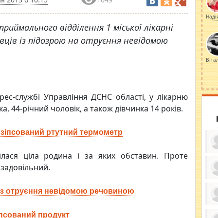
Наді
приймального відділення 1 міської лікарні
ів із підозрою на отруєння невідомою
Віта
ес-службі Управління ДСНС області, у лікарню
а, 44-річний чоловік, а також дівчинка 14 років.
и зіпсований ртутний термометр
лася ціла родина і за яких обставин. Проте
 задовільний.
ку
ди
ез отруєння невідомою речовиною
кр
бе
вы
по
іпсований продукт