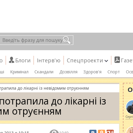
о
Блоги
Інтерв'ю
Спецпроекти
Газе
ші
Кримінал
Скандали
Дозвілля
Здоров'я
Спорт
Осв
О
трапила до лікарні із невідомим отруєнням
потрапила до лікарні із
им отруєнням
Серг
ня 2013 о 10:15
1049