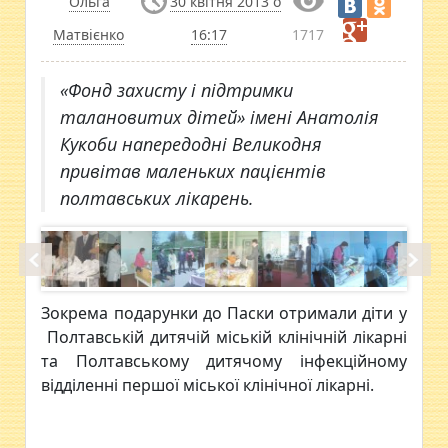
Ольга
30 квітня 2013 о
Матвієнко
16:17
1717
«Фонд захисту і підтримки
талановитих дітей» імені Анатолія
Кукоби напередодні Великодня
привітав маленьких пацієнтів
полтавських лікарень.
Зокрема подарунки до Паски отримали діти у
Полтавській дитячій міській клiнiчній лікарні
та Полтавському дитячому інфекційному
відділенні першої міської клінічної лікарні.