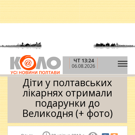
ЧТ 13:24
»
»
Головна
Новини
Діти у полтавських лікарнях
06.08.2026
отримали подарунки до Великодня (+ фото)
Діти у полтавських
лікарнях отримали
подарунки до
Великодня (+ фото)