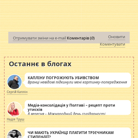
Оновити
Отримувати зміни на e-mail
Коментарів (
0
)
Коментувати
Останнє в блогах
КАПЛІНУ ПОГРОЖУЮТЬ УБИВСТВОМ
Вранці невідомі підкинули мені картинку-попередження
Сергій Каплін
Медіа-консолідація у Полтаві – рецепт проти
утисків
8 вересня – Міжнародний день солідарності
журналістів.
Надія Труш
ЧИ МАЮТЬ УКРАЇНЦІ ПЛАТИТИ ТРІЄЧНИКАМ
СТИПЕНДІЇ?