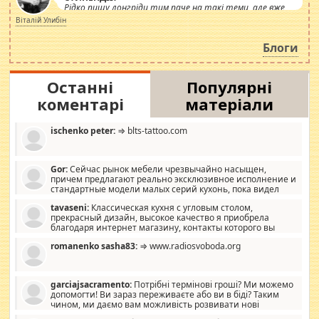
Рідко пишу лонгріди тим паче на такі теми, але вже
просто дістало! Обурюють сьогоднішні інсенуації
Віталій Улибін
навколо стипендіального питання. Штучно
роздувається ще одна соціальна катастрофа.
Блоги
Останні
Популярні
коментарі
матеріали
ischenko peter:
⇒ blts-tattoo.com
Gor:
Сейчас рынок мебели чрезвычайно насыщен,
причем предлагают реально эксклюзивное исполнение и
стандартные модели малых серий кухонь, пока видел
отличную кухонную мебель по дизайну, мало походит на
tavaseni:
Классическая кухня с угловым столом,
стандартные формы, в MebelOk, креативненько и что главное -
прекрасный дизайн, высокое качество я приобрела
со вкусом все в порядке, без ненужных наворотов удорожающих
благодаря интернет магазину, контакты которого вы
мебель, а это не последний фактор.
можете просмотреть https://mwood.com.ua.
romanenko sasha83:
⇒ www.radiosvoboda.org
garciajsacramento:
Потрібні термінові гроші? Ми можемо
допомогти! Ви зараз переживаєте або ви в біді? Таким
чином, ми даємо вам можливість розвивати нові
розробки. Як багата людина, я почуваю себе зобов'язаним