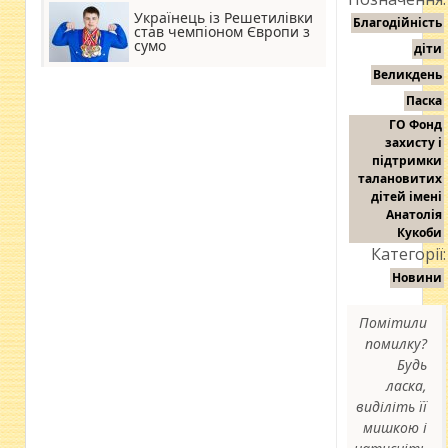
Українець із Решетилівки
Благодійність
став чемпіоном Європи з
сумо
діти
Великдень
Паска
ГО Фонд
захисту і
підтримки
талановитих
дітей імені
Анатолія
Кукоби
Категорії:
Новини
Помітили
помилку?
Будь
ласка,
виділіть її
мишкою і