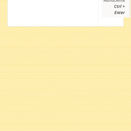
натисніть
Ctrl +
Enter