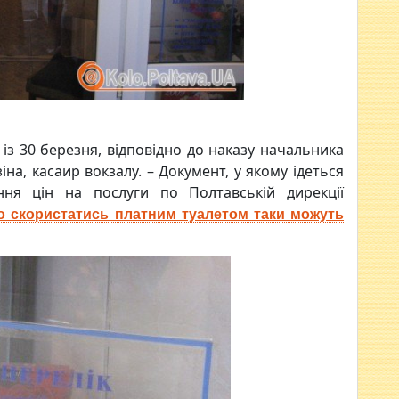
 із 30 березня, відповідно до наказу начальника
зіна, касаир вокзалу. – Документ, у якому ідеться
ня цін на послуги по Полтавській дирекції
 скористатись платним туалетом таки можуть