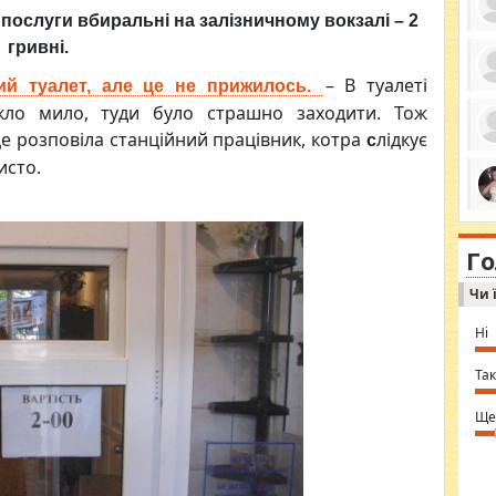
і послуги вбиральні на залізничному вокзалі – 2
гривні.
– В туалеті
ний туалет, але це не прижилось.
ро
икло мило, туди було страшно заходити. Тож
се
да
е розповіла
станційний працівник, котра
лідкує
с
ос
ін
исто.
за
тіл
ком
bea
ми
tha
на
nig
Г
по
in 
Sol
Чи 
Ind
gir
bod
Ні
alw
Mir
you
Так
⇒ 
Ще