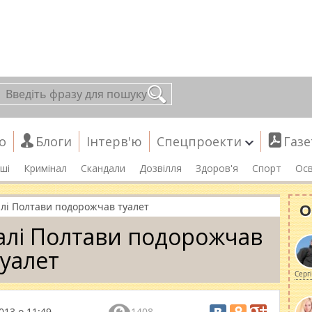
о
Блоги
Інтерв'ю
Спецпроекти
Газе
ші
Кримінал
Скандали
Дозвілля
Здоров'я
Спорт
Осв
О
алі Полтави подорожчав туалет
алі Полтави подорожчав
туалет
Серг
013 о 11:49
1408