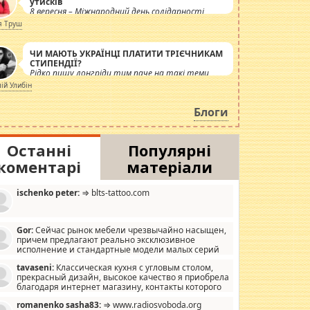
утисків
8 вересня – Міжнародний день солідарності
журналістів.
я Труш
ЧИ МАЮТЬ УКРАЇНЦІ ПЛАТИТИ ТРІЄЧНИКАМ
СТИПЕНДІЇ?
Рідко пишу лонгріди тим паче на такі теми,
але вже просто дістало! Обурюють сьогоднішні
лій Улибін
інсенуації навколо стипендіального питання.
Штучно роздувається ще одна соціальна
Блоги
катастрофа.
Останні
Популярні
коментарі
матеріали
ischenko peter:
⇒ blts-tattoo.com
Gor:
Сейчас рынок мебели чрезвычайно насыщен,
причем предлагают реально эксклюзивное
исполнение и стандартные модели малых серий
хонь, пока видел отличную кухонную мебель по
tavaseni:
Классическая кухня с угловым столом,
зайну, мало походит на стандартные формы, в MebelOk,
прекрасный дизайн, высокое качество я приобрела
еативненько и что главное - со вкусом все в порядке,
благодаря интернет магазину, контакты которого
з ненужных наворотов удорожающих мебель, а это не
 можете просмотреть https://mwood.com.ua.
следний фактор.
romanenko sasha83:
⇒ www.radiosvoboda.org