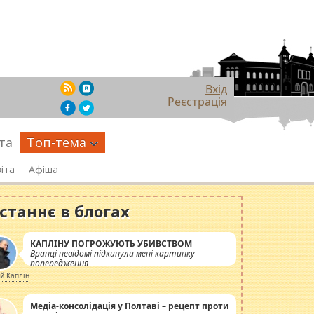
Вхід
Реєстрація
та
Топ-тема
іта
Афіша
станнє в блогах
КАПЛІНУ ПОГРОЖУЮТЬ УБИВСТВОМ
Вранці невідомі підкинули мені картинку-
попередження
ій Каплін
Медіа-консолідація у Полтаві – рецепт проти