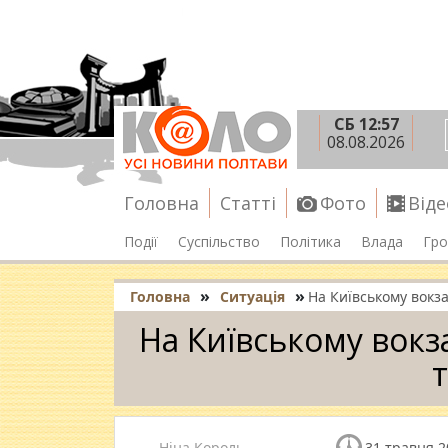
СБ 12:57
08.08.2026
Головна
Статті
Фото
Віде
Події
Суспільство
Політика
Влада
Гро
»
»
Головна
Ситуація
На Київському вокз
На Київському вокз
Ніна Король
31 травня 2