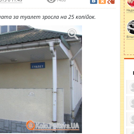
Наді
лата за туалет зросла на 25 копійок.
Віта
ку
ди
кр
бе
вы
по