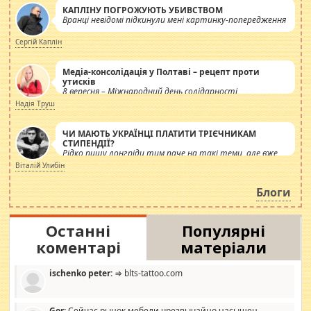
КАПЛІНУ ПОГРОЖУЮТЬ УБИВСТВОМ
Вранці невідомі підкинули мені картинку-попередження
Сергій Каплін
Медіа-консолідація у Полтаві – рецепт проти
утисків
8 вересня – Міжнародний день солідарності
журналістів.
Надія Труш
ЧИ МАЮТЬ УКРАЇНЦІ ПЛАТИТИ ТРІЄЧНИКАМ
СТИПЕНДІЇ?
Рідко пишу лонгріди тим паче на такі теми, але вже
просто дістало! Обурюють сьогоднішні інсенуації
Віталій Улибін
навколо стипендіального питання. Штучно
роздувається ще одна соціальна катастрофа.
Блоги
Останні
Популярні
коментарі
матеріали
ischenko peter:
⇒ blts-tattoo.com
Gor:
Сейчас рынок мебели чрезвычайно насыщен,