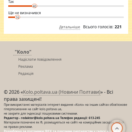
⇒ sakshimirchandani.com
Так
40
Ще не визначився
16
Всього голосів:
221
Детальніше
"Коло"
Надіслати повідомлення
Реклама
Редакція
© 2026 «
Kolo.poltava.ua (Новини Полтави)
» - Всі
права захищені!
При використанні матеріалів інтернет-видання «Коло» на інших сайтах обов’язкове
гіперпосилання на сайт kolo.poltava.ua,
не закрите для індексації пошуковими системами.
Редактор - redaktor@kolo.poltava.ua Телефон редакції: 613-245
Матеріали позначені як ®, розміщуються на сайті на комерційних засадах, тобто
на правах реклами.
Розроблено за підтримки IREX та програми партнерства у галузі мас-медіа