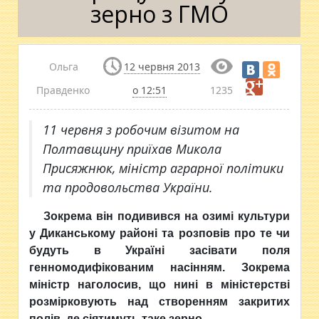
зерно з ГМО
Ольга
12 червня 2013
Правденко
о 12:51
1235
11 червня з робочим візитом на
Полтавщину приїхав Микола
Присяжнюк, міністр аграрної політики
та продовольства України.
Зокрема він подивився на озимі культури
у Диканському районі та розповів про те чи
будуть в Україні засівати поля
генномодифікованим насінням. Зокрема
міністр наголосив, що нині в міністерстві
розмірковують над створенням закритих
полів, де сіятимуть таке зерно.