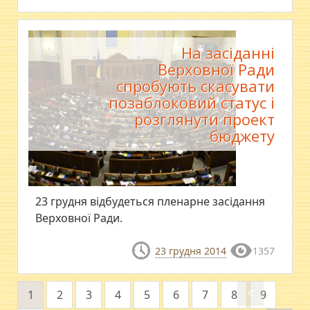
На засіданні
Верховної Ради
спробують скасувати
позаблоковий статус і
розглянути проект
бюджету
23 грудня відбудеться пленарне засідання
Верховної Ради.
23 грудня 2014
1357
<
1
2
3
4
5
6
7
8
9