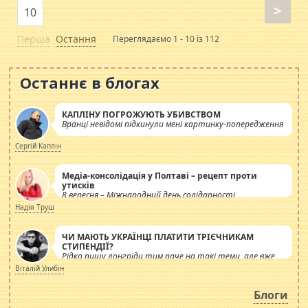
>
10
Перша
Остання
Переглядаємо 1 - 10 із 112
Останнє в блогах
КАПЛІНУ ПОГРОЖУЮТЬ УБИВСТВОМ
Вранці невідомі підкинули мені картинку-попередження
Сергій Каплін
Медіа-консолідація у Полтаві – рецепт проти
утисків
8 вересня – Міжнародний день солідарності
журналістів.
Надія Труш
ЧИ МАЮТЬ УКРАЇНЦІ ПЛАТИТИ ТРІЄЧНИКАМ
СТИПЕНДІЇ?
Рідко пишу лонгріди тим паче на такі теми, але вже
просто дістало! Обурюють сьогоднішні інсенуації
Віталій Улибін
навколо стипендіального питання. Штучно
роздувається ще одна соціальна катастрофа.
Блоги