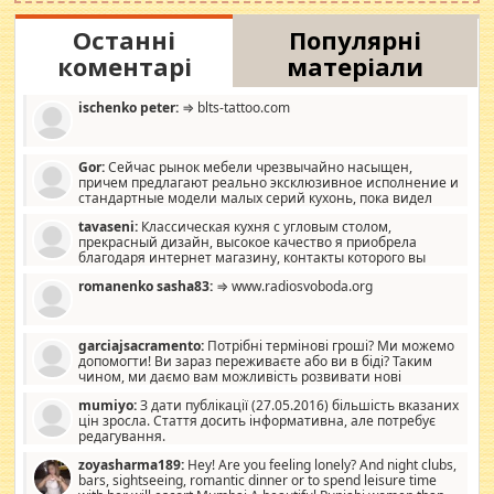
Останні
Популярні
коментарі
матеріали
ischenko peter:
⇒ blts-tattoo.com
Gor:
Сейчас рынок мебели чрезвычайно насыщен,
причем предлагают реально эксклюзивное исполнение и
стандартные модели малых серий кухонь, пока видел
отличную кухонную мебель по дизайну, мало походит на
tavaseni:
Классическая кухня с угловым столом,
стандартные формы, в MebelOk, креативненько и что главное -
прекрасный дизайн, высокое качество я приобрела
со вкусом все в порядке, без ненужных наворотов удорожающих
благодаря интернет магазину, контакты которого вы
мебель, а это не последний фактор.
можете просмотреть https://mwood.com.ua.
romanenko sasha83:
⇒ www.radiosvoboda.org
garciajsacramento:
Потрібні термінові гроші? Ми можемо
допомогти! Ви зараз переживаєте або ви в біді? Таким
чином, ми даємо вам можливість розвивати нові
розробки. Як багата людина, я почуваю себе зобов'язаним
mumiyo:
З дати публікації (27.05.2016) більшість вказаних
допомагати людям, які намагаються дати їм шанс. Кожен
цін зросла. Стаття досить інформативна, але потребує
заслуговує на другий шанс, і, оскільки влада не зможе, вони
редагування.
повинні приймати від інших. Для нас нема багато суми, і зрілість
ми визначаємо за взаємною згодою. Ні сюрпризів, ні додаткових
zoyasharma189:
Hey! Are you feeling lonely? And night clubs,
витрат, а тільки узгоджених сум і нічого іншого. Не чекайте і не
bars, sightseeing, romantic dinner or to spend leisure time
коментуйте цей пост. Введіть суму, яку ви хочете подати, і ми