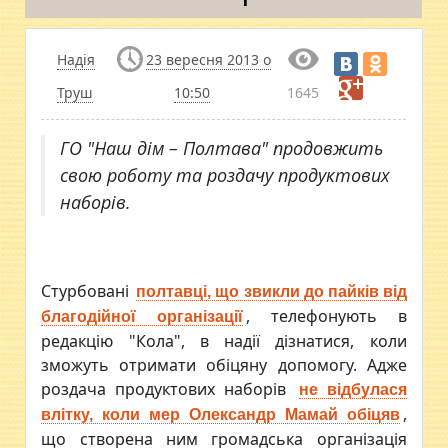
Надія
23 вересня 2013 о
Труш
10:50
1645
ГО "Наш дім – Полтава" продовжить
свою роботу та роздачу продуктових
наборів.
Стурбовані
полтавці, що звикли до пайків від
, телефонують в
благодійної організації
редакцію "Кола", в надії дізнатися, коли
зможуть отримати обіцяну допомогу. Адже
роздача продуктових наборів
не відбулася
,
влітку, коли мер Олександр Мамай обіцяв
що створена ним громадська організація