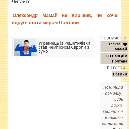
Читайте
Олександр Мамай не вирішив, чи хоче
вдруге стати мером Полтави
Позначення:
Українець із Решетилівки
Олександр
став чемпіоном Європи з
Мамай
сумо
ГО Наш дім
Полтава
Категорії:
Новини
Помітили
помилку?
Будь
ласка,
виділіть її
мишкою і
натисніть