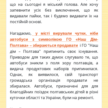
що на сьогодні я міський голова. Але хочу
запевнити усіх без виключення, що як
видавали пайки, так і будемо видавати їх на
постійній основі.
Нагадаємо,
у місті вирували чутки, ніби
автобуси з символікою ГО «Наш Дім-
і ГО "Наш
Полтава» – збираються продавати
дім – Полтава" припинить своє існування.
Приводом для таких думок слугувало те, що
автобуси зникли з поля зору полтавців, а
видача продуктових наборів припинилася.
Однак, як виявилося, свій транспорт
громадська організація продавати не
збиралася. Автобуси, призначені для для
благодійних поїздок полтавських дітей в різні
куточки області та України, були на ремонті.