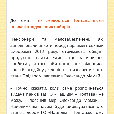
До теми –
як змінюється Полтава після
.
роздачі продуктових наборів
Пенсіонери та малозабезпечені, які
заповнювали анкети перед парламентськими
виборами 2012 року, отримають обіцяні
продуктові пайки. Єдине, що залишилося
зробити для того, аби організація відновила
свою благодійну діяльність – визначитися хто
стане її лідером, запевнив Олександр Мамай.
– Точно сказати, коли саме розпочнеться
видача пайків від ГО «Наш дім – Полтава» не
можу, – пояснив мер Олександр Мамай. –
Найближчим часом буде вирішуватися хто
стане лідером ГО «Наш дім – Полтава», тому