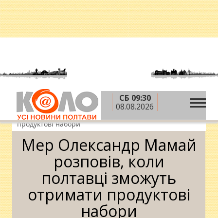
СБ 09:30
»
»
Головна
Новини
Мер Олександр Мамай
08.08.2026
розповів, коли полтавці зможуть отримати
продуктові набори
Мер Олександр Мамай
розповів, коли
полтавці зможуть
отримати продуктові
набори