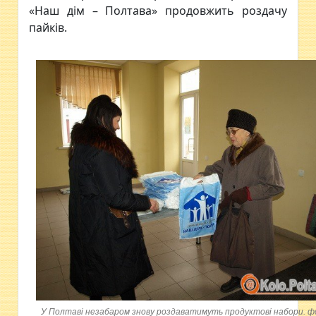
«Наш дім – Полтава» продовжить роздачу
пайків.
У Полтаві незабаром знову роздаватимуть продуктові набори. ф