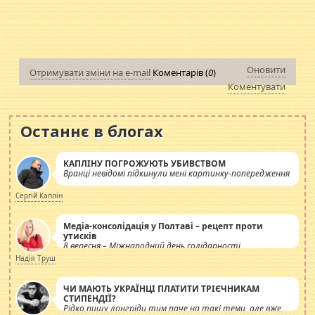
Оновити
Отримувати зміни на e-mail
Коментарів (
0
)
Коментувати
Останнє в блогах
КАПЛІНУ ПОГРОЖУЮТЬ УБИВСТВОМ
Вранці невідомі підкинули мені картинку-попередження
Сергій Каплін
Медіа-консолідація у Полтаві – рецепт проти
утисків
8 вересня – Міжнародний день солідарності
журналістів.
Надія Труш
ЧИ МАЮТЬ УКРАЇНЦІ ПЛАТИТИ ТРІЄЧНИКАМ
СТИПЕНДІЇ?
Рідко пишу лонгріди тим паче на такі теми, але вже