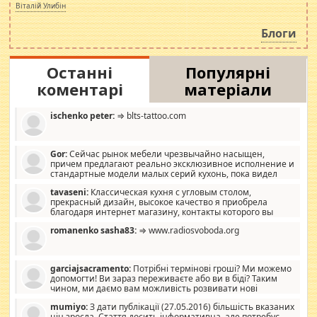
просто дістало! Обурюють сьогоднішні інсенуації
Віталій Улибін
навколо стипендіального питання. Штучно
роздувається ще одна соціальна катастрофа.
Блоги
Останні
Популярні
коментарі
матеріали
ischenko peter:
⇒ blts-tattoo.com
Gor:
Сейчас рынок мебели чрезвычайно насыщен,
причем предлагают реально эксклюзивное исполнение и
стандартные модели малых серий кухонь, пока видел
отличную кухонную мебель по дизайну, мало походит на
tavaseni:
Классическая кухня с угловым столом,
стандартные формы, в MebelOk, креативненько и что главное -
прекрасный дизайн, высокое качество я приобрела
со вкусом все в порядке, без ненужных наворотов удорожающих
благодаря интернет магазину, контакты которого вы
мебель, а это не последний фактор.
можете просмотреть https://mwood.com.ua.
romanenko sasha83:
⇒ www.radiosvoboda.org
garciajsacramento:
Потрібні термінові гроші? Ми можемо
допомогти! Ви зараз переживаєте або ви в біді? Таким
чином, ми даємо вам можливість розвивати нові
розробки. Як багата людина, я почуваю себе зобов'язаним
mumiyo:
З дати публікації (27.05.2016) більшість вказаних
допомагати людям, які намагаються дати їм шанс. Кожен
цін зросла. Стаття досить інформативна, але потребує