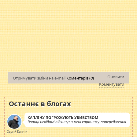
Оновити
Отримувати зміни на e-mail
Коментарів (
0
)
Коментувати
Останнє в блогах
КАПЛІНУ ПОГРОЖУЮТЬ УБИВСТВОМ
Вранці невідомі підкинули мені картинку-попередження
Сергій Каплін