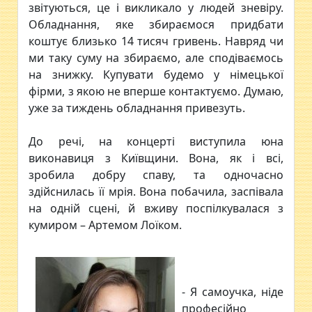
звітуються, це і викликало у людей зневіру.
Обладнання, яке збираємося придбати
коштує близько 14 тисяч гривень. Навряд чи
ми таку суму на збираємо, але сподіваємось
на знижку. Купувати будемо у німецької
фірми, з якою не вперше контактуємо. Думаю,
уже за тиждень обладнання привезуть.
До речі, на концерті виступила юна
виконавиця з Київщини. Вона, як і всі,
зробила добру спаву, та одночасно
здійснилась її мрія. Вона побачила, заспівала
на одній сцені, й вживу поспілкувалася з
кумиром – Артемом Лоїком.
- Я самоучка, ніде
професійно