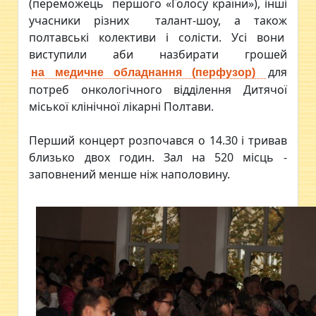
(переможець першого «Голосу країни»), інші
учасники різних талант-шоу, а також
полтавські колективи і солісти. Усі вони
виступили аби назбирати грошей
для
на медичне обладнання (перфузор)
потреб онкологічного відділення Дитячої
міської клінічної лікарні Полтави.
Перший концерт розпочався о 14.30 і тривав
близько двох годин. Зал на 520 місць -
заповнений менше ніж наполовину.