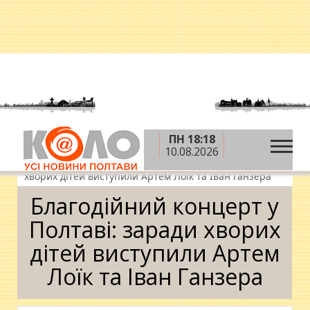
ПН 18:18
»
»
»
Головна
Новини
Відпочинок і дозвілля
10.08.2026
»
Дозвілля
Благодійний концерт у Полтаві: заради
хворих дітей виступили Артем Лоїк та Іван Ганзера
Благодійний концерт у
Полтаві: заради хворих
дітей виступили Артем
Лоїк та Іван Ганзера