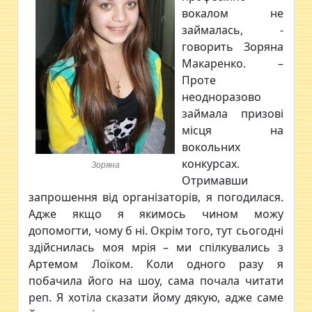
вокалом не
займалась, -
говорить Зоряна
Макаренко. –
Проте
неодноразово
займала призові
місця на
вокольних
конкурсах.
Зоряна
Отримавши
запрошення від організаторів, я погодилася.
Адже якщо я якимось чином можу
допомогти, чому б ні. Окрім того, тут сьогодні
здійснилась моя мрія – ми спілкувались з
Артемом Лоїком. Коли одного разу я
побачила його на шоу, сама почала читати
реп. Я хотіла сказати йому дякую, адже саме