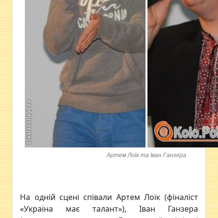
Артем Лоїк та Іван Ганзера
На одній сцені співали Артем Лоїк (фіналіст
«Україна має талант»), Іван Ганзера