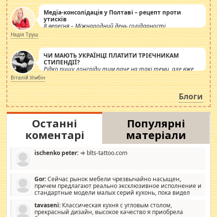
Медіа-консолідація у Полтаві – рецепт проти
утисків
8 вересня – Міжнародний день солідарності
журналістів.
Надія Труш
ЧИ МАЮТЬ УКРАЇНЦІ ПЛАТИТИ ТРІЄЧНИКАМ
СТИПЕНДІЇ?
Рідко пишу лонгріди тим паче на такі теми, але вже
просто дістало! Обурюють сьогоднішні інсенуації
Віталій Улибін
навколо стипендіального питання. Штучно
роздувається ще одна соціальна катастрофа.
Блоги
Останні
Популярні
коментарі
матеріали
ischenko peter:
⇒ blts-tattoo.com
Gor:
Сейчас рынок мебели чрезвычайно насыщен,
причем предлагают реально эксклюзивное исполнение и
стандартные модели малых серий кухонь, пока видел
отличную кухонную мебель по дизайну, мало походит на
tavaseni:
Классическая кухня с угловым столом,
стандартные формы, в MebelOk, креативненько и что главное -
прекрасный дизайн, высокое качество я приобрела
со вкусом все в порядке, без ненужных наворотов удорожающих