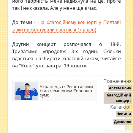
його творчість мене надихнула на це, проте
так і не сказала. Але у мене ще є час.
До теми -
На благодійному концерті у Полтаві
зірки презентували нові пісні (+ відео)
Другий концерт розпочався о 18-й.
Триватиме упродовж 3-х годин. Скільки
вдасться назбирати благодійникам, читайте
на "Коло" уже завтра, 19 жовтня.
Позначення:
Українець із Решетилівки
Артем Лоик
став чемпіоном Європи з
сумо
благодійний
концерт
Категорії:
Новини
Дозвілля