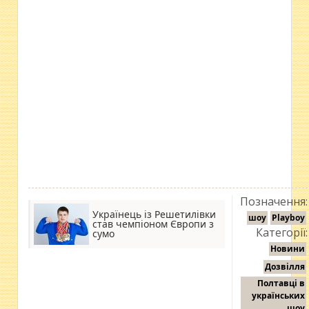
Позначення:
Українець із Решетилівки
шоу
Playboy
став чемпіоном Європи з
Категорії:
сумо
Новини
Дозвілля
Полтавці в
українських
шоу