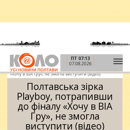
ПТ 07:13
»
Головна
Полтавці в українських шоу
07.08.2026
»
Полтавська зірка Playboy, потрапивши до фіналу
«Хочу в ВІА Гру», не змогла виступити (відео)
Полтавська зірка
Playboy, потрапивши
до фіналу «Хочу в ВІА
Гру», не змогла
виступити (відео)