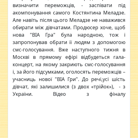
визначити переможців, - заспівати під
акомпонування самого Костянтина Меладзе.
Але навіть після цього Меладзе не наважився
обирати між дівчатами. Продюсер хоче, щоб
нова "ВІА Гра" була народною, тож і
запропонував обрати її людям з допомогою
смс-голосування. Вже наступного тижня в
Москві в прямому ефірі відбудеться гала-
концерт, на якому закриють смс-голосування
і, за його підсумками, оголосять переможців –
учасниць нової "ВІА Гри". До речі,усі шість
дівчат, які залишилися (з двох «трійок»), - з
України. Відео з фіналу