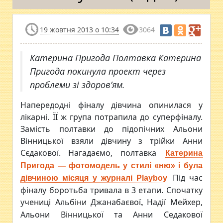
19 жовтня 2013 о 10:34
3064
Катерина Пригода Полтавка Катерина
Пригода покинула проект через
проблеми зі здоров’ям.
Напередодні фіналу дівчина опинилася у
лікарні. ЇЇ ж група потрапила до суперфіналу.
Замість полтавки до підопічних Альони
Вінницької взяли дівчину з трійки Анни
Сєдакової. Нагадаємо, полтавка
Катерина
Пригода — фотомодель у стилі «ню» і була
Під час
дівчиною місяця у журналі Playboy
фіналу боротьба тривала в 3 етапи. Спочатку
учениці Альбіни Джанабаєвої
Надії Мейхер,
,
Альони Вінницької
та
Анни Седакової