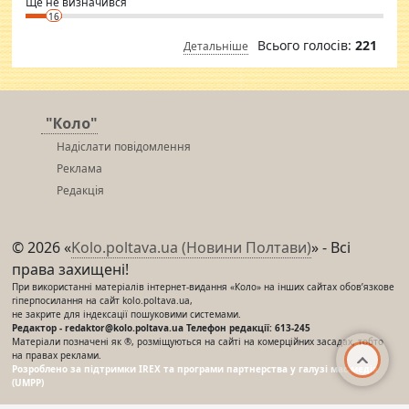
Ще не визначився
16
Всього голосів:
221
Детальніше
"Коло"
Надіслати повідомлення
Реклама
Редакція
© 2026 «
Kolo.poltava.ua (Новини Полтави)
» - Всі
права захищені!
При використанні матеріалів інтернет-видання «Коло» на інших сайтах обов’язкове
гіперпосилання на сайт kolo.poltava.ua,
не закрите для індексації пошуковими системами.
Редактор - redaktor@kolo.poltava.ua Телефон редакції: 613-245
Матеріали позначені як ®, розміщуються на сайті на комерційних засадах, тобто
на правах реклами.
Розроблено за підтримки IREX та програми партнерства у галузі мас-медіа
(UMPP)