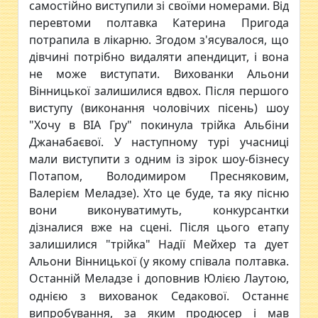
самостійно виступили зі своїми номерами. Від
перевтоми полтавка Катерина Пригода
потрапила в лікарню. Згодом з'ясувалося, що
дівчині потрібно видаляти апендицит, і вона
не може виступати. Вихованки Альони
Вінницької залишилися вдвох. Після першого
виступу (виконання чоловічих пісень) шоу
"Хочу в ВІА Гру" покинула трійка Альбіни
Джанабаєвої. У наступному турі учасниці
мали виступити з одним із зірок шоу-бізнесу
Потапом, Володимиром Пресняковим,
Валерієм Меладзе). Хто це буде, та яку пісню
вони виконуватимуть, конкурсантки
дізналися вже на сцені. Після цього етапу
залишилися "трійка" Надії Мейхер та дует
Альони Вінницької (у якому співала полтавка.
Останній Меладзе і
доповнив Юлією Лаутою,
однією з вихованок Седакової. Останнє
випробування, за яким продюсер і мав