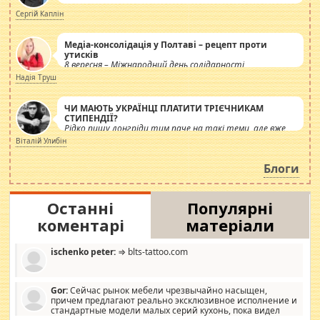
Сергій Каплін
Медіа-консолідація у Полтаві – рецепт проти
утисків
8 вересня – Міжнародний день солідарності
журналістів.
Надія Труш
ЧИ МАЮТЬ УКРАЇНЦІ ПЛАТИТИ ТРІЄЧНИКАМ
СТИПЕНДІЇ?
Рідко пишу лонгріди тим паче на такі теми, але вже
просто дістало! Обурюють сьогоднішні інсенуації
Віталій Улибін
навколо стипендіального питання. Штучно
роздувається ще одна соціальна катастрофа.
Блоги
Останні
Популярні
коментарі
матеріали
ischenko peter:
⇒ blts-tattoo.com
Gor:
Сейчас рынок мебели чрезвычайно насыщен,
причем предлагают реально эксклюзивное исполнение и
стандартные модели малых серий кухонь, пока видел