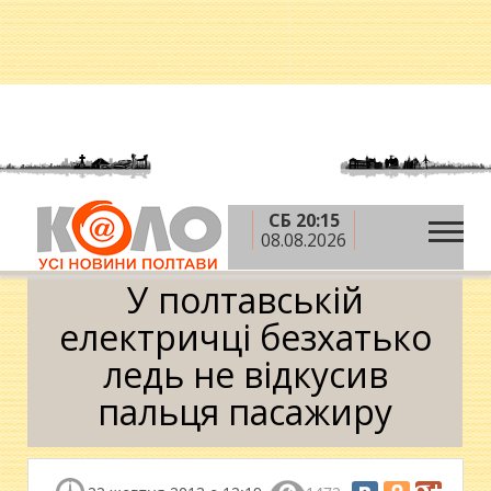
СБ 20:15
»
»
Головна
Область
У полтавській електричці
08.08.2026
безхатько ледь не відкусив пальця пасажиру
У полтавській
електричці безхатько
ледь не відкусив
пальця пасажиру