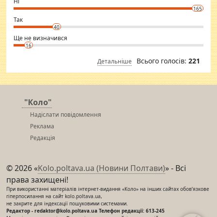
Ні
conscious in order to keep yourself fit and regularly go to the health
165
club.
⇒ sakshimirchandani.com
Так
40
Ще не визначився
16
Всього голосів:
221
Детальніше
"Коло"
Надіслати повідомлення
Реклама
Редакція
© 2026 «
Kolo.poltava.ua (Новини Полтави)
» - Всі
права захищені!
При використанні матеріалів інтернет-видання «Коло» на інших сайтах обов’язкове
гіперпосилання на сайт kolo.poltava.ua,
не закрите для індексації пошуковими системами.
Редактор - redaktor@kolo.poltava.ua Телефон редакції: 613-245