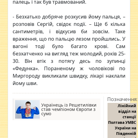
палець і так був травмований.
- Безхатько добряче розкусив йому пальця, –
розповів Сергій, свідок події. – Ще б кілька
сантиметрів, і відкусив би зовсім. Таке
враження, що по пальцю лезом пройшлись. У
вагоні тоді було багато крові. Сам
безхатченко на вигляд теж молодий, років 25-
30. Він втік з потягу десь по зупинці
«Федунка». Пораненому ж чоловікові по
Миргороду викликали швидку, лікарі наклали
йому шви.
Позначення:
Українець із Решетилівки
Лінійний
став чемпіоном Європи з
відділ на
сумо
станції
Полтава УМВС
України на
Південній