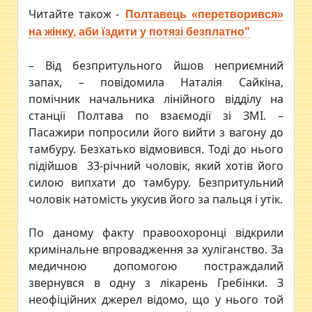
Читайте також -
Полтавець «перетворився»
на жінку, аби їздити у потязі безплатно"
– Від безпритульного йшов неприємний
запах, – повідомила Наталія Сайкіна,
помічник начальника лінійного відділу на
станції Полтава по взаємодії зі ЗМІ. –
Пасажири попросили його вийти з вагону до
тамбуру. Безхатько відмовився. Тоді до нього
підійшов 33-річний чоловік, який хотів його
силою випхати до тамбуру. Безпритульний
чоловік натомість укусив його за пальця і утік.
По даному факту правоохоронці відкрили
кримінальне впровадження за хуліганство. За
медичною допомогою постраждалий
звернувся в одну з лікарень Гребінки. З
неофіційних джерел відомо, що у нього той