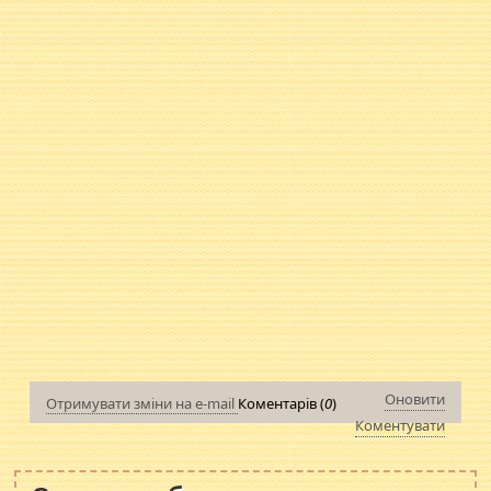
Оновити
Отримувати зміни на e-mail
Коментарів (
0
)
Коментувати