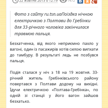
22 жовтня 2013 о 12:19
1472
Фото з сайту ru.tsn.uaПоїздка нічною
електричкою з Полтави до Гребінки
для 33-річного чоловіка закінчилася
травмою пальця.
Безхатченка, від якого неприємно пахло у
вагоні, один із пасажирів хотів силою випхати
до тамбуру. В результаті ледь не позбувся
пальця.
Подія сталася у ніч з 18 на 19 жовтня. 33-
річний житель Гребінківського району
повертався з Полтави додому на вихідні.
Їдучи електричкою «Полтава-Гребінка», по
одній зі станції у його вагон зайшов
безхатько.