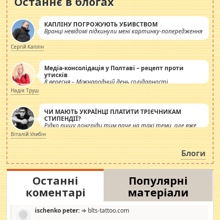
Останнє в блогах
КАПЛІНУ ПОГРОЖУЮТЬ УБИВСТВОМ
Вранці невідомі підкинули мені картинку-попередження
Сергій Каплін
Медіа-консолідація у Полтаві – рецепт проти
утисків
8 вересня – Міжнародний день солідарності
журналістів.
Надія Труш
ЧИ МАЮТЬ УКРАЇНЦІ ПЛАТИТИ ТРІЄЧНИКАМ
СТИПЕНДІЇ?
Рідко пишу лонгріди тим паче на такі теми, але вже
просто дістало! Обурюють сьогоднішні інсенуації
Віталій Улибін
навколо стипендіального питання. Штучно
роздувається ще одна соціальна катастрофа.
Блоги
Останні
Популярні
коментарі
матеріали
ischenko peter:
⇒ blts-tattoo.com