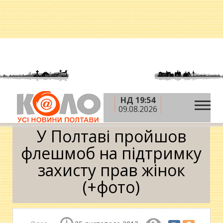
НД 19:54
»
»
Головна
Ритм життя
У Полтаві пройшов
09.08.2026
флешмоб на підтримку захисту прав жінок (+фото)
У Полтаві пройшов
флешмоб на підтримку
захисту прав жінок
(+фото)