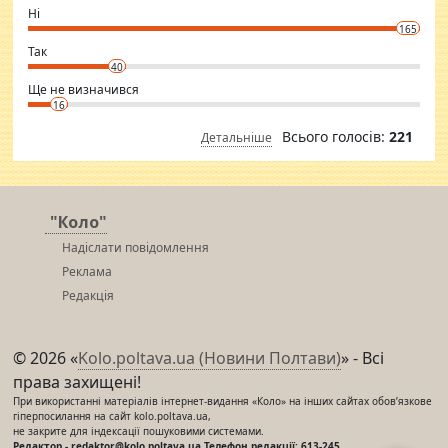
want to meet new people. Sakshi Mirchandani health and figure
Ні
conscious in order to keep yourself fit and regularly go to the health
165
club.
⇒ sakshimirchandani.com
Так
40
Ще не визначився
16
Всього голосів:
221
Детальніше
"Коло"
Надіслати повідомлення
Реклама
Редакція
© 2026 «
Kolo.poltava.ua (Новини Полтави)
» - Всі
права захищені!
При використанні матеріалів інтернет-видання «Коло» на інших сайтах обов’язкове
гіперпосилання на сайт kolo.poltava.ua,
не закрите для індексації пошуковими системами.
Редактор - redaktor@kolo.poltava.ua Телефон редакції: 613-245