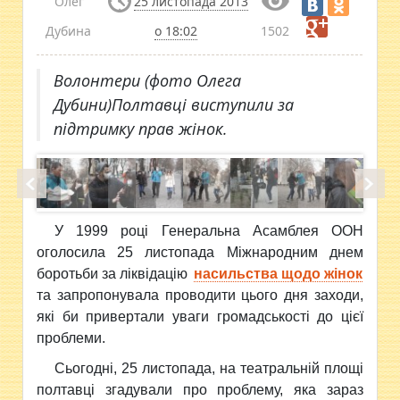
Олег
25 листопада 2013
Дубина
о 18:02
1502
Волонтери (фото Олега
Дубини)Полтавці виступили за
підтримку прав жінок.
У 1999 році Генеральна Асамблея ООН
оголосила 25 листопада Міжнародним днем
боротьби за ліквідацію
насильства щодо жінок
та запропонувала проводити цього дня заходи,
які би привертали уваги громадськості до цієї
проблеми.
Сьогодні, 25 листопада, на театральній площі
полтавці згадували про проблему, яка зараз