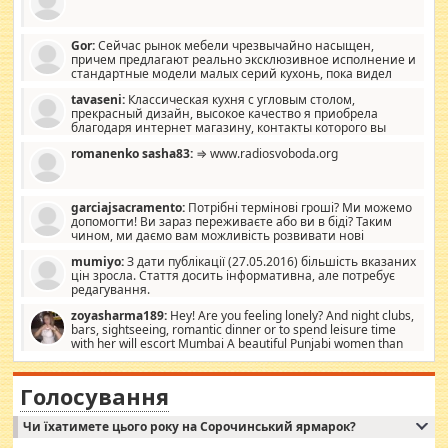
Gor:
Сейчас рынок мебели чрезвычайно насыщен,
причем предлагают реально эксклюзивное исполнение и
стандартные модели малых серий кухонь, пока видел
отличную кухонную мебель по дизайну, мало походит на
tavaseni:
Классическая кухня с угловым столом,
стандартные формы, в MebelOk, креативненько и что главное -
прекрасный дизайн, высокое качество я приобрела
со вкусом все в порядке, без ненужных наворотов удорожающих
благодаря интернет магазину, контакты которого вы
мебель, а это не последний фактор.
можете просмотреть https://mwood.com.ua.
romanenko sasha83:
⇒ www.radiosvoboda.org
garciajsacramento:
Потрібні термінові гроші? Ми можемо
допомогти! Ви зараз переживаєте або ви в біді? Таким
чином, ми даємо вам можливість розвивати нові
розробки. Як багата людина, я почуваю себе зобов'язаним
mumiyo:
З дати публікації (27.05.2016) більшість вказаних
допомагати людям, які намагаються дати їм шанс. Кожен
цін зросла. Стаття досить інформативна, але потребує
заслуговує на другий шанс, і, оскільки влада не зможе, вони
редагування.
повинні приймати від інших. Для нас нема багато суми, і зрілість
ми визначаємо за взаємною згодою. Ні сюрпризів, ні додаткових
zoyasharma189:
Hey! Are you feeling lonely? And night clubs,
витрат, а тільки узгоджених сум і нічого іншого. Не чекайте і не
bars, sightseeing, romantic dinner or to spend leisure time
коментуйте цей пост. Введіть суму, яку ви хочете подати, і ми
with her will escort Mumbai A beautiful Punjabi women than
зв'яжемося з вами з усіма варіантами. зв'яжіться з нами
sexy escort companion in arms that you guys feel like 5 star luxury
сьогодні на garciajsacramento@gmail.com Вам потрібні термінові
hotel had to spend the night in their search for loved solitaire free
гроші? Ми можемо допомогти!
maintenance stops in Mumbai. Here we offer fair and very attractive
Голосування
woman "Love Solitaire" beautiful figure and shapely body shapes.
Independent escort in Mumbai, truthful, friendly and cheerful girl.
Чи їхатимете цього року на Сорочинський ярмарок?
WhatsApp via an easily can see the latest pictures of her body and the
godly. Variety is the spice of life, he believes, so always travel and