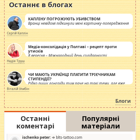
Останнє в блогах
КАПЛІНУ ПОГРОЖУЮТЬ УБИВСТВОМ
Вранці невідомі підкинули мені картинку-попередження
Сергій Каплін
Медіа-консолідація у Полтаві – рецепт проти
утисків
8 вересня – Міжнародний день солідарності
журналістів.
Надія Труш
ЧИ МАЮТЬ УКРАЇНЦІ ПЛАТИТИ ТРІЄЧНИКАМ
СТИПЕНДІЇ?
Рідко пишу лонгріди тим паче на такі теми, але вже
просто дістало! Обурюють сьогоднішні інсенуації
Віталій Улибін
навколо стипендіального питання. Штучно
роздувається ще одна соціальна катастрофа.
Блоги
Останні
Популярні
коментарі
матеріали
ischenko peter:
⇒ blts-tattoo.com