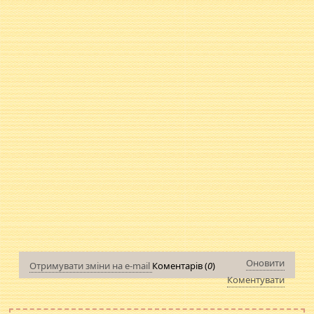
Оновити
Отримувати зміни на e-mail
Коментарів (
0
)
Коментувати