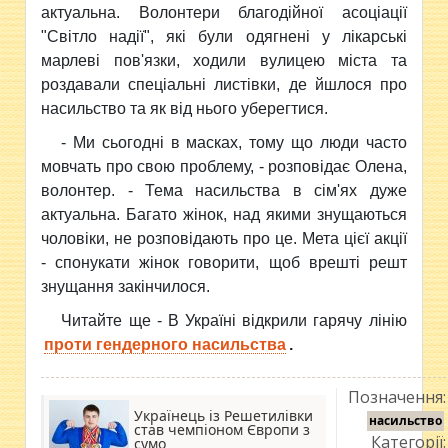
актуальна. Волонтери благодійної асоціації
"Світло надії", які були одягнені у лікарські
марлеві пов'язки, ходили вулицею міста та
роздавали спеціальні листівки, де йшлося про
насильство та як від нього уберегтися.
- Ми сьогодні в масках, тому що люди часто
мовчать про свою проблему, - розповідає Олена,
волонтер. - Тема насильства в сім'ях дуже
актуальна. Багато жінок, над якими знущаються
чоловіки, не розповідають про це. Мета цієї акції
- спонукати жінок говорити, щоб врешті решт
знущання закінчилося.
Читайте ще - В Україні відкрили гарячу лінію
проти гендерного насильства
.
Позначення:
Українець із Решетилівки
насильство
став чемпіоном Європи з
Категорії:
сумо