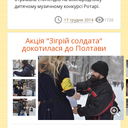
дитячому музичному конкурсі Ротарі.
17 грудня 2014
1726
Акція "Зігрій солдата"
докотилася до Полтави