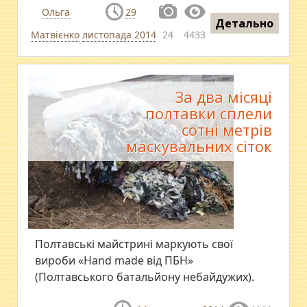
Ольга
29
Детально
Матвієнко
листопада 2014
24
4433
За два місяці
полтавки сплели
сотні метрів
маскувальних сіток
Полтавські майстрині маркують свої
вироби «Hand made від ПБН»
(Полтавського батальйону небайдужих).