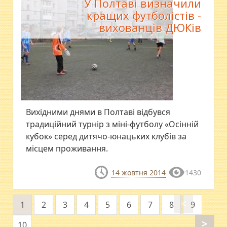
У Полтаві визначили
кращих футболістів -
вихованців ДЮКів
Вихідними днями в Полтаві відбувся
традиційний турнір з міні-футболу «Осінній
кубок» серед дитячо-юнацьких клубів за
місцем проживання.
14 жовтня 2014
1430
<
1
2
3
4
5
6
7
8
9
>
10