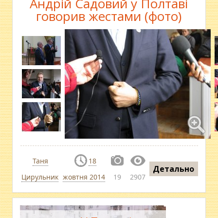
Андрій Садовий у Полтаві
говорив жестами (фото)
Таня
18
Детально
Цирульник
жовтня 2014
19
2907