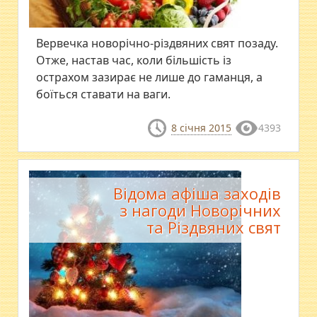
Вервечка новорічно-різдвяних свят позаду.
Отже, настав час, коли більшість із
острахом зазирає не лише до гаманця, а
боїться ставати на ваги.
8 січня 2015
4393
Відома афіша заходів
з нагоди Новорічних
та Різдвяних свят