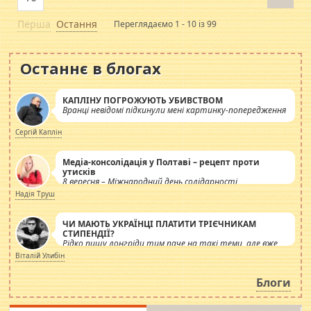
Перша
Остання
Переглядаємо 1 - 10 із 99
Останнє в блогах
КАПЛІНУ ПОГРОЖУЮТЬ УБИВСТВОМ
Вранці невідомі підкинули мені картинку-попередження
Сергій Каплін
Медіа-консолідація у Полтаві – рецепт проти
утисків
8 вересня – Міжнародний день солідарності
журналістів.
Надія Труш
ЧИ МАЮТЬ УКРАЇНЦІ ПЛАТИТИ ТРІЄЧНИКАМ
СТИПЕНДІЇ?
Рідко пишу лонгріди тим паче на такі теми, але вже
просто дістало! Обурюють сьогоднішні інсенуації
Віталій Улибін
навколо стипендіального питання. Штучно
роздувається ще одна соціальна катастрофа.
Блоги