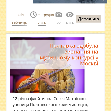
Юлія
30 грудня
Детально
Обелець
2014
22
4014
Полтавка здобула
визнання на
музичному конкурсі у
Москві
12-річна флейтистка Софія Матвієнко,
учениця Полтавської школи мистецтв,
отримала стипендію на міжнародному