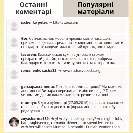
Останні
Популярні
коментарі
матеріали
ischenko peter:
⇒ blts-tattoo.com
Gor:
Сейчас рынок мебели чрезвычайно насыщен,
причем предлагают реально эксклюзивное исполнение и
стандартные модели малых серий кухонь, пока видел
отличную кухонную мебель по дизайну, мало походит на
tavaseni:
Классическая кухня с угловым столом,
стандартные формы, в MebelOk, креативненько и что главное -
прекрасный дизайн, высокое качество я приобрела
со вкусом все в порядке, без ненужных наворотов удорожающих
благодаря интернет магазину, контакты которого вы
мебель, а это не последний фактор.
можете просмотреть https://mwood.com.ua.
romanenko sasha83:
⇒ www.radiosvoboda.org
garciajsacramento:
Потрібні термінові гроші? Ми можемо
допомогти! Ви зараз переживаєте або ви в біді? Таким
чином, ми даємо вам можливість розвивати нові
розробки. Як багата людина, я почуваю себе зобов'язаним
mumiyo:
З дати публікації (27.05.2016) більшість вказаних
допомагати людям, які намагаються дати їм шанс. Кожен
цін зросла. Стаття досить інформативна, але потребує
заслуговує на другий шанс, і, оскільки влада не зможе, вони
редагування.
повинні приймати від інших. Для нас нема багато суми, і зрілість
ми визначаємо за взаємною згодою. Ні сюрпризів, ні додаткових
zoyasharma189:
Hey! Are you feeling lonely? And night clubs,
витрат, а тільки узгоджених сум і нічого іншого. Не чекайте і не
bars, sightseeing, romantic dinner or to spend leisure time
коментуйте цей пост. Введіть суму, яку ви хочете подати, і ми
with her will escort Mumbai A beautiful Punjabi women than
зв'яжемося з вами з усіма варіантами. зв'яжіться з нами
sexy escort companion in arms that you guys feel like 5 star luxury
сьогодні на garciajsacramento@gmail.com Вам потрібні термінові