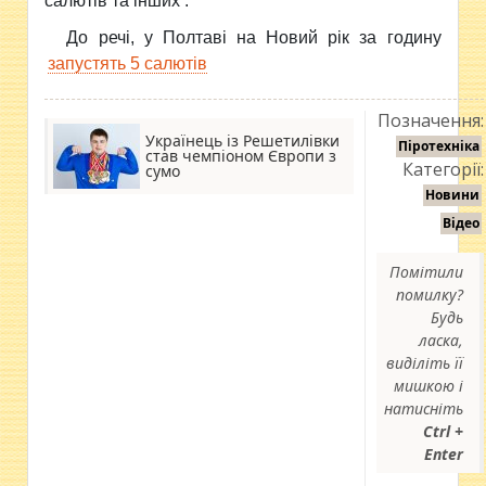
салютів та інших .
До речі, у Полтаві на Новий рік за годину
запустять 5 салютів
Позначення:
Українець із Решетилівки
Піротехніка
став чемпіоном Європи з
Категорії:
сумо
Новини
Відео
Помітили
помилку?
Будь
ласка,
виділіть її
мишкою і
натисніть
Ctrl +
Enter