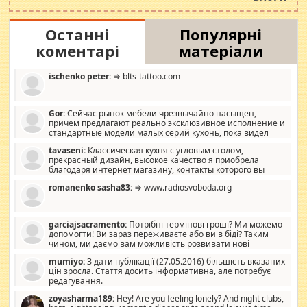
Останні
Популярні
коментарі
матеріали
ischenko peter:
⇒ blts-tattoo.com
Gor:
Сейчас рынок мебели чрезвычайно насыщен,
причем предлагают реально эксклюзивное исполнение и
стандартные модели малых серий кухонь, пока видел
отличную кухонную мебель по дизайну, мало походит на
tavaseni:
Классическая кухня с угловым столом,
стандартные формы, в MebelOk, креативненько и что главное -
прекрасный дизайн, высокое качество я приобрела
со вкусом все в порядке, без ненужных наворотов удорожающих
благодаря интернет магазину, контакты которого вы
мебель, а это не последний фактор.
можете просмотреть https://mwood.com.ua.
romanenko sasha83:
⇒ www.radiosvoboda.org
garciajsacramento:
Потрібні термінові гроші? Ми можемо
допомогти! Ви зараз переживаєте або ви в біді? Таким
чином, ми даємо вам можливість розвивати нові
розробки. Як багата людина, я почуваю себе зобов'язаним
mumiyo:
З дати публікації (27.05.2016) більшість вказаних
допомагати людям, які намагаються дати їм шанс. Кожен
цін зросла. Стаття досить інформативна, але потребує
заслуговує на другий шанс, і, оскільки влада не зможе, вони
редагування.
повинні приймати від інших. Для нас нема багато суми, і зрілість
ми визначаємо за взаємною згодою. Ні сюрпризів, ні додаткових
zoyasharma189:
Hey! Are you feeling lonely? And night clubs,
витрат, а тільки узгоджених сум і нічого іншого. Не чекайте і не