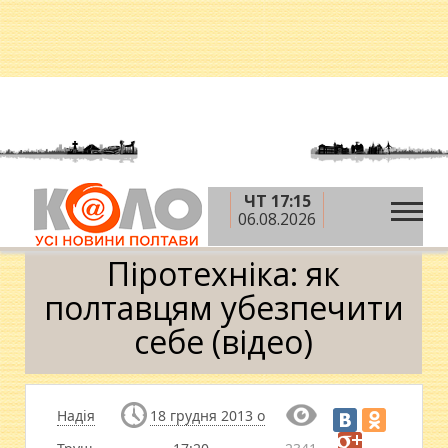
ЧТ 17:15
»
»
Головна
Відео
Піротехніка: як полтавцям
06.08.2026
убезпечити себе (відео)
Піротехніка: як
полтавцям убезпечити
себе (відео)
Надія
18 грудня 2013 о