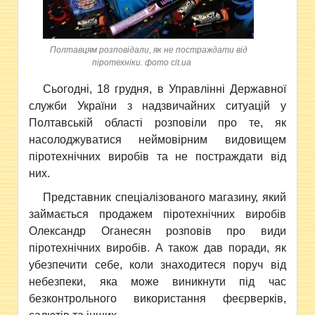
Полтавцям розповідали, як не постраждати від
піротехніки. фото cit.ua
Сьогодні, 18 грудня, в Управлінні Державної
служби України з надзвичайних ситуацій у
Полтавській області розповіли про те, як
насолоджуватися неймовірним видовищем
піротехнічних виробів та не постраждати від
них.
Представник спеціалізованого магазину, який
займається продажем піротехнічних виробів
Олександр Оганесян розповів про види
піротехнічних виробів. А також дав поради, як
убезпечити себе, коли знаходитеся поруч від
небезпеки, яка може виникнути під час
безконтрольного використання феєрверків,