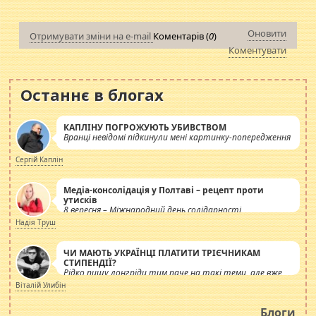
Оновити
Отримувати зміни на e-mail
Коментарів (
0
)
Коментувати
Останнє в блогах
КАПЛІНУ ПОГРОЖУЮТЬ УБИВСТВОМ
Вранці невідомі підкинули мені картинку-попередження
Сергій Каплін
Медіа-консолідація у Полтаві – рецепт проти
утисків
8 вересня – Міжнародний день солідарності
журналістів.
Надія Труш
ЧИ МАЮТЬ УКРАЇНЦІ ПЛАТИТИ ТРІЄЧНИКАМ
СТИПЕНДІЇ?
Рідко пишу лонгріди тим паче на такі теми, але вже
просто дістало! Обурюють сьогоднішні інсенуації
Віталій Улибін
навколо стипендіального питання. Штучно
роздувається ще одна соціальна катастрофа.
Блоги