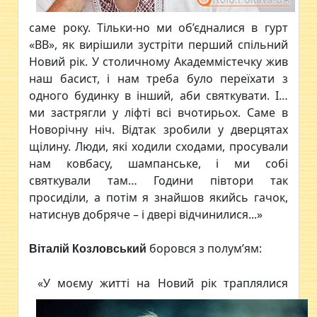
саме року. Тільки-но ми об’єдналися в гурт
«ВВ», як вирішили зустріти перший спільний
Новий рік. У столичному Академмістечку жив
наш басист, і нам треба було переїхати з
одного будинку в інший, аби святкувати. І…
ми застрягли у ліфті всі вчотирьох. Саме в
Новорічну ніч. Відтак зробили у дверцятах
щілину. Люди, які ходили сходами, просували
нам ковбасу, шампанське, і ми собі
святкували там… Години півтори так
просиділи, а потім я знайшов якийсь гачок,
натиснув добряче – і двері відчинилися...»
боровся з полум’ям:
Віталій Козловський
«У моєму житті на Новий рік траплялися