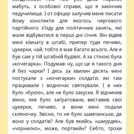
мабуть, з особової справи, що я закінчив
педучилище. І от офіцер залучив мене писати
йому конспекти для якогось чергового
партійного з’їзду для політичних занять, які
мали відбуватися в перші дні січня. Він відвів
мені кімнату в штабі, припер туди печиво,
цукерки, чай, тобто я мав багато всього. Але я
був сам у тій штабній будівлі. А за стіною була
«кочегарка». Подумав: ну, що це я такого дня
й без чарки? І десь за хвилин десять мені
постукали з «кочегарки» солдати, які там
працювали і водночас святкували. І в них
було «бухло», але не було закуски. Я відчинив
вікно, яке було заґратоване, виставив свої
цукерки, печиво, а вони мені подали
скляночку. Звісно, то не було шампанське, де
воно у солдатів? Але був якийсь «шмурдяк»,
«чорнилко», може, портвейн? Себто, трохи