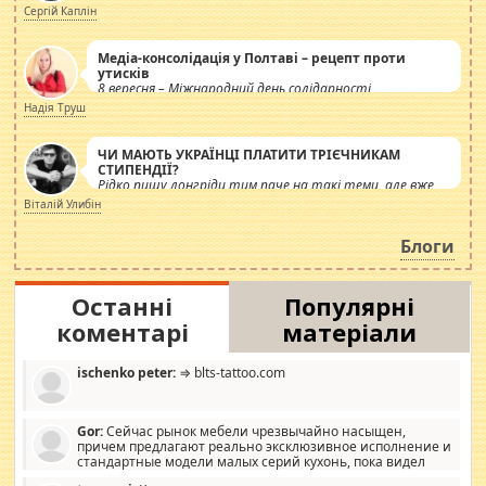
Сергій Каплін
Медіа-консолідація у Полтаві – рецепт проти
утисків
8 вересня – Міжнародний день солідарності
журналістів.
Надія Труш
ЧИ МАЮТЬ УКРАЇНЦІ ПЛАТИТИ ТРІЄЧНИКАМ
СТИПЕНДІЇ?
Рідко пишу лонгріди тим паче на такі теми, але вже
просто дістало! Обурюють сьогоднішні інсенуації
Віталій Улибін
навколо стипендіального питання. Штучно
роздувається ще одна соціальна катастрофа.
Блоги
Останні
Популярні
коментарі
матеріали
ischenko peter:
⇒ blts-tattoo.com
Gor:
Сейчас рынок мебели чрезвычайно насыщен,
причем предлагают реально эксклюзивное исполнение и
стандартные модели малых серий кухонь, пока видел
отличную кухонную мебель по дизайну, мало походит на