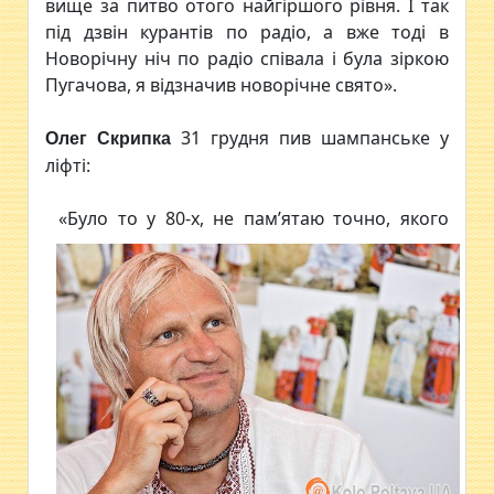
вище за питво отого найгіршого рівня. І так
під дзвін курантів по радіо, а вже тоді в
Новорічну ніч по радіо співала і була зіркою
Пугачова, я відзначив новорічне свято».
31 грудня пив шампанське у
Олег Скрипка
ліфті:
«Було то у 80-х, не пам’ятаю точно, якого