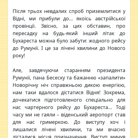
Після трьох невдалих спроб приземлитися у
Відні, ми прибули до… якоїсь австрійської
провінції. Звісно, за цих обставин, про
пересадку на будь-який інший літак до
Бухареста можна було забути: жодного рейсу
до Румунії. І це за лічені хвилини до Нового
року!
Але, завдячуючи старанням президента
Румунії, пана Бесеску та бажанню «запалити»
Новорічну ніч справжньою дикою енергією,
нам таки вдалося дістатися Відня! Зокрема,
дочекатися підготовленого спеціально для
нас чартерного рейсу до Бухареста… Тоді
часу ми не гаяли – віденський аеропорт став
для нас гримеркою. До виступу хоч і
лишалися лічені хвилини, та ми вчасно
дісталися місця призначення. Виступ минув