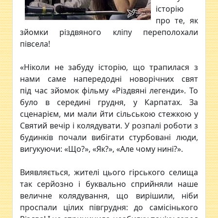
історію
про те, як
зйомки різдвяного кліпу переполохали
півсела!
«Ніколи не забуду історію, що трапилася з
нами саме напередодні новорічних свят
під час зйомок фільму «Різдвяні легенди». То
було в середині грудня, у Карпатах. За
сценарієм, ми мали йти сільською стежкою у
Святий вечір і колядувати. У розпалі роботи з
будинків почали вибігати стурбовані люди,
вигукуючи: «Що?», «Як?», «Але чому нині?».
Виявляється, жителі цього гірського селища
так серйозно і буквально сприйняли наше
величне колядування, що вирішили, ніби
проспали цілих півгрудня: до самісінького