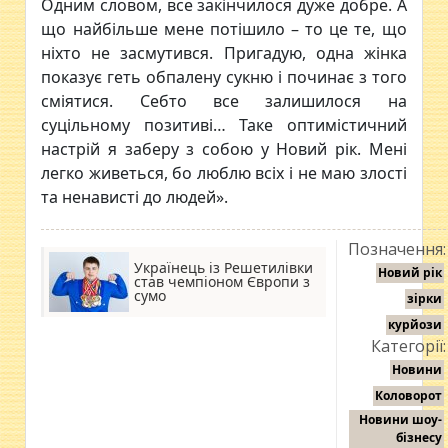
Одним словом, все закінчилося дуже добре. А
що найбільше мене потішило – то це те, що
ніхто не засмутився. Пригадую, одна жінка
показує геть обпалену сукню і починає з того
сміятися. Себто все залишилося на
суцільному позитиві… Таке оптимістичний
настрій я заберу з собою у Новий рік. Мені
легко живеться, бо люблю всіх і не маю злості
та ненависті до людей».
Позначення:
Українець із Решетилівки
Новий рік
став чемпіоном Європи з
сумо
зірки
курйози
Категорії:
Новини
Коловорот
Новини шоу-
бізнесу