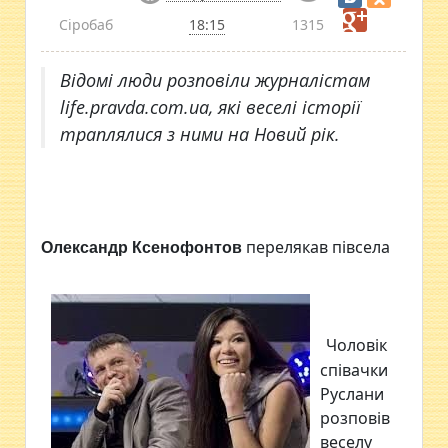
Сіробаб
18:15
1315
Відомі люди розповіли журналістам
life.pravda.com.uа, які веселі історії
траплялися з ними на Новий рік.
перелякав півсела
Олександр Ксенофонтов
Чоловік
співачки
Руслани
розповів
веселу