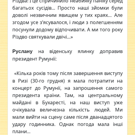
Різдва! І це спричинило неабияку паніку серед
багатьох сусідів... Просто наші зйомки були
доволі незвичним явищем у тих краях… Але
згодом усе з’ясувалося, і люди з полегшенням
посунули додому відпочивати. А ми того року
Різдво святкували двічі...»
на віденську ялинку доправив
Руслану
президент Румунії:
«Кілька років тому після завершення виступу
в Ризі (30-го грудня) я мала потрапити на
концерт до Румунії, на запрошення самого
президента країни. Там, на центральному
майдані в Бухаресті, на наш виступ уже
очікувала величезна кількість людей. Ми
мали вийти на сцену саме після дванадцятого
удару годинника. Однак погода мала інші
плани...