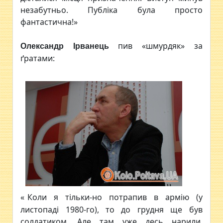
незабутньо. Публіка була просто
фантастична!»
пив «шмурдяк» за
Олександр Ірванець
ґратами:
«
Коли я тільки-но потрапив в армію (у
листопаді 1980-го), то до грудня ще був
солдатиком. Але там уже десь нарили,