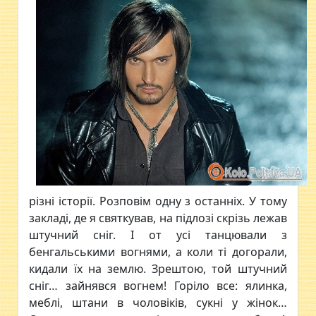
різні історії. Розповім одну з останніх. У тому
закладі, де я святкував, на підлозі скрізь лежав
штучний сніг. І от усі танцювали з
бенгальськими вогнями, а коли ті догорали,
кидали їх на землю. Зрештою, той штучний
сніг… зайнявся вогнем! Горіло все: ялинка,
меблі, штани в чоловіків, сукні у жінок…