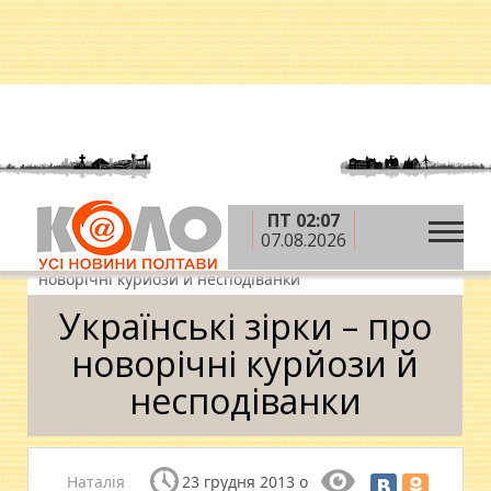
ПТ 02:07
»
»
»
Головна
Теми
Коловорот
07.08.2026
»
Новини шоу-бізнесу
Українські зірки – про
новорічні курйози й несподіванки
Українські зірки – про
новорічні курйози й
несподіванки
Наталія
23 грудня 2013 о