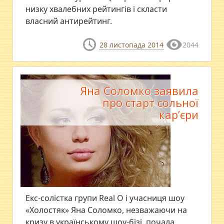
низку хвалебних рейтингів і скласти
власний антирейтинг.
28 листопада 2014
2044
Яна Соломко заявила
про старт сольної
кар’єри
Екс-солістка групи Real O і учасниця шоу
«Холостяк» Яна Соломко, незважаючи на
кризу в українському шоу-бізі, почала