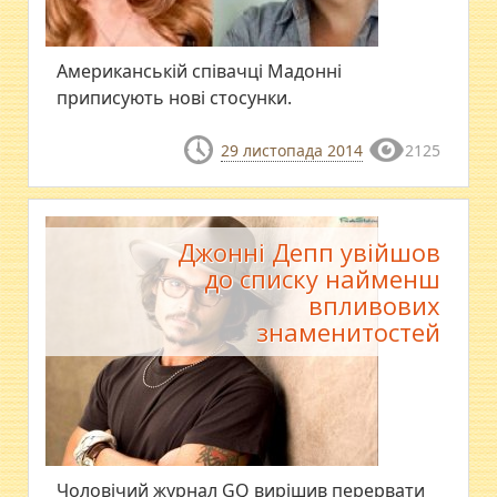
Американській співачці Мадонні
приписують нові стосунки.
29 листопада 2014
2125
Джонні Депп увійшов
до списку найменш
впливових
знаменитостей
Чоловічий журнал GQ вирішив перервати