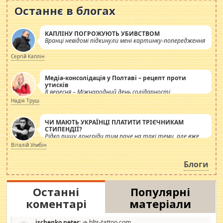
Останнє в блогах
КАПЛІНУ ПОГРОЖУЮТЬ УБИВСТВОМ
Вранці невідомі підкинули мені картинку-попередження
Сергій Каплін
Медіа-консолідація у Полтаві – рецепт проти
утисків
8 вересня – Міжнародний день солідарності
журналістів.
Надія Труш
ЧИ МАЮТЬ УКРАЇНЦІ ПЛАТИТИ ТРІЄЧНИКАМ
СТИПЕНДІЇ?
Рідко пишу лонгріди тим паче на такі теми, але вже
просто дістало! Обурюють сьогоднішні інсенуації
Віталій Улибін
навколо стипендіального питання. Штучно
роздувається ще одна соціальна катастрофа.
Блоги
Останні
Популярні
коментарі
матеріали
ischenko peter:
⇒ blts-tattoo.com