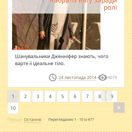
набрала вагу заради
ролі
Шанувальники Дженніфер знають, чого
варте її ідеальне тіло.
24 листопада 2014
4079
<
1
2
3
4
5
6
7
8
9
>
10
Перша
Остання
Переглядаємо 1 - 10 із 477