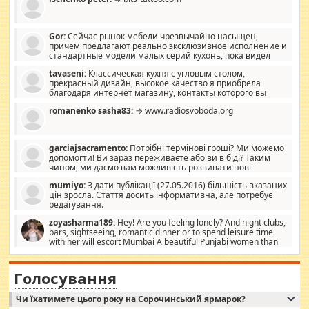
Gor:
Сейчас рынок мебели чрезвычайно насыщен,
причем предлагают реально эксклюзивное исполнение и
стандартные модели малых серий кухонь, пока видел
отличную кухонную мебель по дизайну, мало походит на
tavaseni:
Классическая кухня с угловым столом,
стандартные формы, в MebelOk, креативненько и что главное -
прекрасный дизайн, высокое качество я приобрела
со вкусом все в порядке, без ненужных наворотов удорожающих
благодаря интернет магазину, контакты которого вы
мебель, а это не последний фактор.
можете просмотреть https://mwood.com.ua.
romanenko sasha83:
⇒ www.radiosvoboda.org
garciajsacramento:
Потрібні термінові гроші? Ми можемо
допомогти! Ви зараз переживаєте або ви в біді? Таким
чином, ми даємо вам можливість розвивати нові
розробки. Як багата людина, я почуваю себе зобов'язаним
mumiyo:
З дати публікації (27.05.2016) більшість вказаних
допомагати людям, які намагаються дати їм шанс. Кожен
цін зросла. Стаття досить інформативна, але потребує
заслуговує на другий шанс, і, оскільки влада не зможе, вони
редагування.
повинні приймати від інших. Для нас нема багато суми, і зрілість
ми визначаємо за взаємною згодою. Ні сюрпризів, ні додаткових
zoyasharma189:
Hey! Are you feeling lonely? And night clubs,
витрат, а тільки узгоджених сум і нічого іншого. Не чекайте і не
bars, sightseeing, romantic dinner or to spend leisure time
коментуйте цей пост. Введіть суму, яку ви хочете подати, і ми
with her will escort Mumbai A beautiful Punjabi women than
зв'яжемося з вами з усіма варіантами. зв'яжіться з нами
sexy escort companion in arms that you guys feel like 5 star luxury
сьогодні на garciajsacramento@gmail.com Вам потрібні термінові
hotel had to spend the night in their search for loved solitaire free
гроші? Ми можемо допомогти!
maintenance stops in Mumbai. Here we offer fair and very attractive
Голосування
woman "Love Solitaire" beautiful figure and shapely body shapes.
Independent escort in Mumbai, truthful, friendly and cheerful girl.
Чи їхатимете цього року на Сорочинський ярмарок?
WhatsApp via an easily can see the latest pictures of her body and the