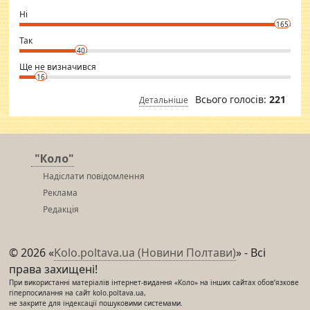
godly. Variety is the spice of life, he believes, so always travel and
want to meet new people. Sakshi Mirchandani health and figure
Ні
conscious in order to keep yourself fit and regularly go to the health
165
club.
⇒ sakshimirchandani.com
Так
40
Ще не визначився
16
Всього голосів:
221
Детальніше
"Коло"
Надіслати повідомлення
Реклама
Редакція
© 2026 «
Kolo.poltava.ua (Новини Полтави)
» - Всі
права захищені!
При використанні матеріалів інтернет-видання «Коло» на інших сайтах обов’язкове
гіперпосилання на сайт kolo.poltava.ua,
не закрите для індексації пошуковими системами.