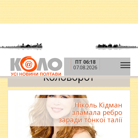
ПТ 06:18
»
»
Головна
Теми
Коловорот
07.08.2026
Коловорот
Ніколь Кідман
зламала ребро
заради тонкої талії