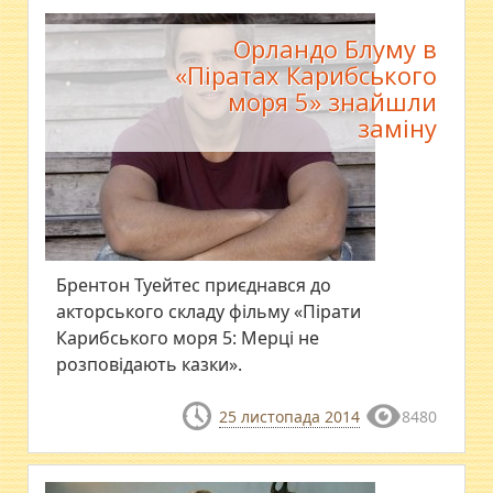
Орландо Блуму в
«Піратах Карибського
моря 5» знайшли
заміну
Брентон Туейтес приєднався до
акторського складу фільму «Пірати
Карибського моря 5: Мерці не
розповідають казки».
25 листопада 2014
8480