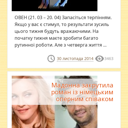
ОВЕН (21. 03 – 20. 04) Запасiться терпiнням.
Якщо у вас є стимул, то результати зусиль
цього тижня будуть вражаючими. На
початку тижня маєте зробити багато
рутинної роботи. Але з четверга життя ...
30 листопада 2014
3463
Мадонна закрутила
роман із німецьким
оперним співаком