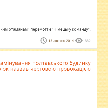
ьким отаманам" перемогти "Німецьку команду".
15 лютого 2014
1332
замінування полтавського будинку
лок назвав черговою провокацією