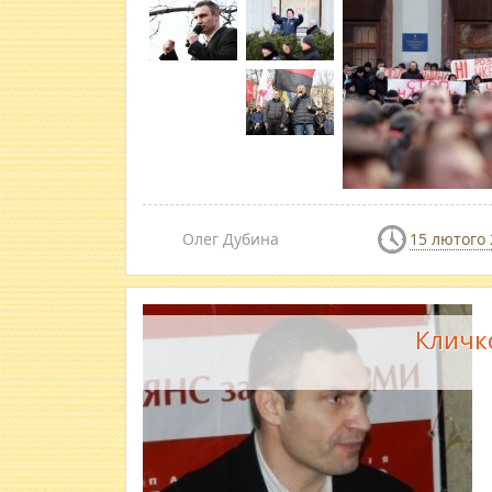
Олег Дубина
15 лютого 
Кличк