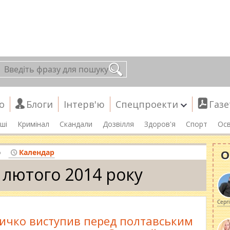
о
Блоги
Інтерв'ю
Спецпроекти
Газе
ші
Кримінал
Скандали
Дозвілля
Здоров'я
Спорт
Осв
О
о
Календар
 лютого 2014 року
Серг
личко виступив перед полтавським