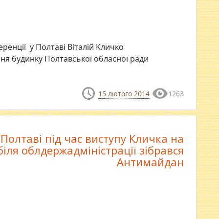
еренції у Полтаві Віталій Кличко
ня будинку Полтавської обласної ради
15 лютого 2014
1263
 Полтаві під час виступу Кличка на
іля облдержадміністрації зібрався
Антимайдан