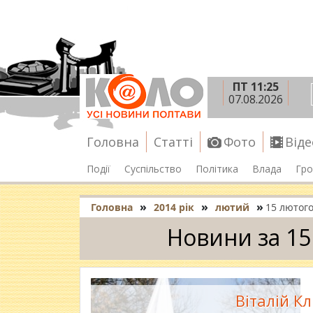
ПТ 11:25
07.08.2026
Головна
Статті
Фото
Віде
Події
Суспільство
Політика
Влада
Гро
»
»
»
Головна
2014 рік
лютий
15 лютог
Новини за 15
Віталій К