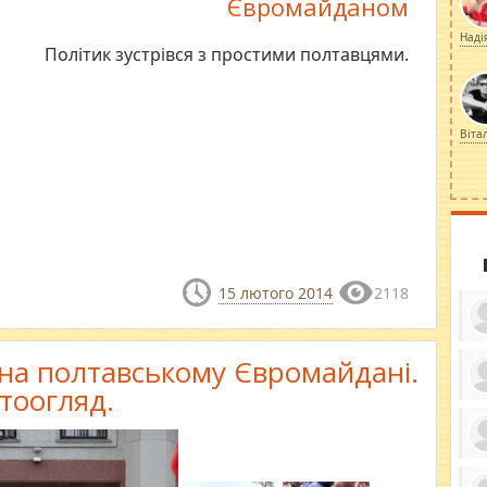
Євромайданом
Наді
Політик зустрівся з простими полтавцями.
Віта
15 лютого 2014
2118
 на полтавському Євромайдані.
тоогляд.
ку
ди
кр
бе
вы
по