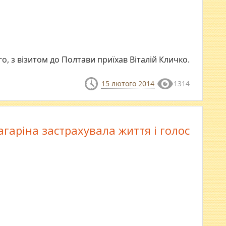
го, з візитом до Полтави приїхав Віталій Кличко.
15 лютого 2014
1314
агаріна застрахувала життя і голос