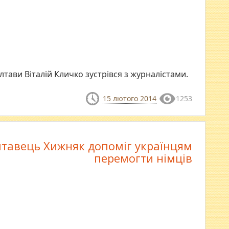
лтави Віталій Кличко зустрівся з журналістами.
15 лютого 2014
1253
лтавець Хижняк допоміг українцям
перемогти німців