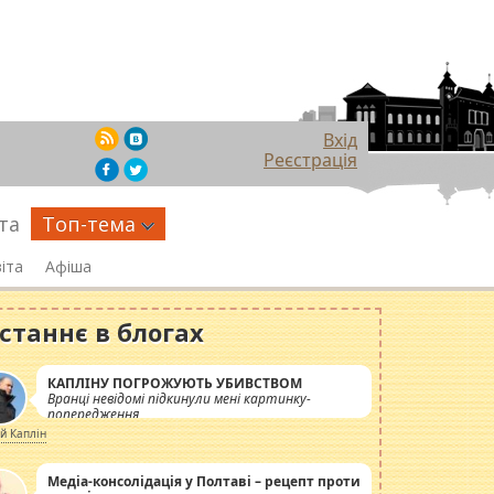
Вхід
Реєстрація
та
Топ-тема
іта
Афіша
станнє в блогах
КАПЛІНУ ПОГРОЖУЮТЬ УБИВСТВОМ
Вранці невідомі підкинули мені картинку-
попередження
ій Каплін
Медіа-консолідація у Полтаві – рецепт проти