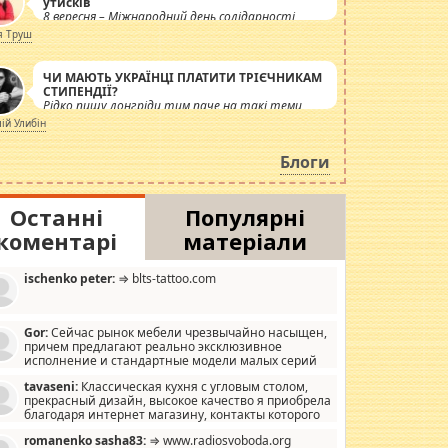
утисків
8 вересня – Міжнародний день солідарності
журналістів.
я Труш
ЧИ МАЮТЬ УКРАЇНЦІ ПЛАТИТИ ТРІЄЧНИКАМ
СТИПЕНДІЇ?
Рідко пишу лонгріди тим паче на такі теми,
але вже просто дістало! Обурюють сьогоднішні
лій Улибін
інсенуації навколо стипендіального питання.
Штучно роздувається ще одна соціальна
Блоги
катастрофа.
Останні
Популярні
коментарі
матеріали
ischenko peter:
⇒ blts-tattoo.com
Gor:
Сейчас рынок мебели чрезвычайно насыщен,
причем предлагают реально эксклюзивное
исполнение и стандартные модели малых серий
хонь, пока видел отличную кухонную мебель по
tavaseni:
Классическая кухня с угловым столом,
зайну, мало походит на стандартные формы, в MebelOk,
прекрасный дизайн, высокое качество я приобрела
еативненько и что главное - со вкусом все в порядке,
благодаря интернет магазину, контакты которого
з ненужных наворотов удорожающих мебель, а это не
 можете просмотреть https://mwood.com.ua.
следний фактор.
romanenko sasha83:
⇒ www.radiosvoboda.org