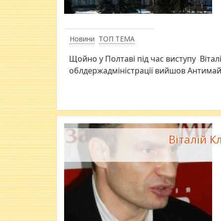
Новини
ТОП ТЕМА
Щойно у Полтаві під час виступу Вітал
облдержадміністрації вийшов Антимай
Віталій К