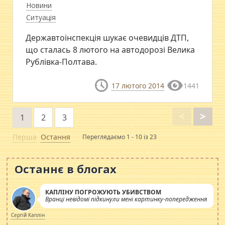
Новини
Ситуація
Державтоінспекція шукає очевидців ДТП,
що сталась 8 лютого на автодорозі Велика
Рублівка-Полтава.
17 лютого 2014
1441
<
>
1
2
3
Перша
Остання
Переглядаємо 1 - 10 із 23
Останнє в блогах
КАПЛІНУ ПОГРОЖУЮТЬ УБИВСТВОМ
Вранці невідомі підкинули мені картинку-попередження
Сергій Каплін