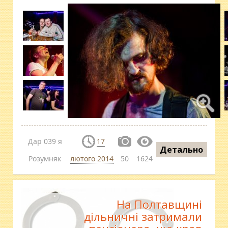
Дар 039 я
17
Детально
Розумняк
лютого 2014
50
1624
На Полтавщині
дільничні затримали