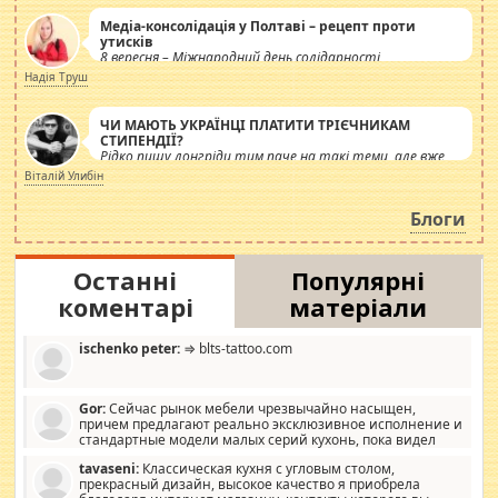
Медіа-консолідація у Полтаві – рецепт проти
утисків
8 вересня – Міжнародний день солідарності
журналістів.
Надія Труш
ЧИ МАЮТЬ УКРАЇНЦІ ПЛАТИТИ ТРІЄЧНИКАМ
СТИПЕНДІЇ?
Рідко пишу лонгріди тим паче на такі теми, але вже
просто дістало! Обурюють сьогоднішні інсенуації
Віталій Улибін
навколо стипендіального питання. Штучно
роздувається ще одна соціальна катастрофа.
Блоги
Останні
Популярні
коментарі
матеріали
ischenko peter:
⇒ blts-tattoo.com
Gor:
Сейчас рынок мебели чрезвычайно насыщен,
причем предлагают реально эксклюзивное исполнение и
стандартные модели малых серий кухонь, пока видел
отличную кухонную мебель по дизайну, мало походит на
tavaseni:
Классическая кухня с угловым столом,
стандартные формы, в MebelOk, креативненько и что главное -
прекрасный дизайн, высокое качество я приобрела
со вкусом все в порядке, без ненужных наворотов удорожающих