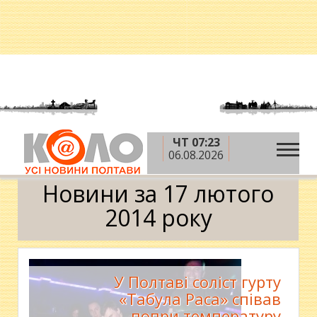
ЧТ 07:23
»
»
»
Головна
2014 рік
лютий
17 лютого
06.08.2026
Календар
Новини за 17 лютого
2014 року
У Полтаві соліст гурту
«Табула Раса» співав
попри температуру