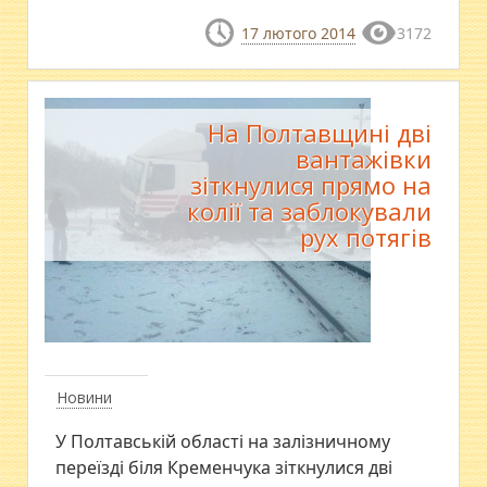
17 лютого 2014
3172
На Полтавщині дві
вантажівки
зіткнулися прямо на
колії та заблокували
рух потягів
Новини
У Полтавській області на залізничному
переїзді біля Кременчука зіткнулися дві