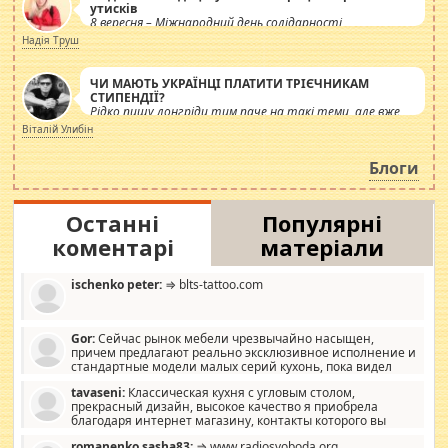
утисків
8 вересня – Міжнародний день солідарності
журналістів.
Надія Труш
ЧИ МАЮТЬ УКРАЇНЦІ ПЛАТИТИ ТРІЄЧНИКАМ
СТИПЕНДІЇ?
Рідко пишу лонгріди тим паче на такі теми, але вже
просто дістало! Обурюють сьогоднішні інсенуації
Віталій Улибін
навколо стипендіального питання. Штучно
роздувається ще одна соціальна катастрофа.
Блоги
Останні
Популярні
коментарі
матеріали
ischenko peter:
⇒ blts-tattoo.com
Gor:
Сейчас рынок мебели чрезвычайно насыщен,
причем предлагают реально эксклюзивное исполнение и
стандартные модели малых серий кухонь, пока видел
отличную кухонную мебель по дизайну, мало походит на
tavaseni:
Классическая кухня с угловым столом,
стандартные формы, в MebelOk, креативненько и что главное -
прекрасный дизайн, высокое качество я приобрела
со вкусом все в порядке, без ненужных наворотов удорожающих
благодаря интернет магазину, контакты которого вы
мебель, а это не последний фактор.
можете просмотреть https://mwood.com.ua.
romanenko sasha83:
⇒ www.radiosvoboda.org