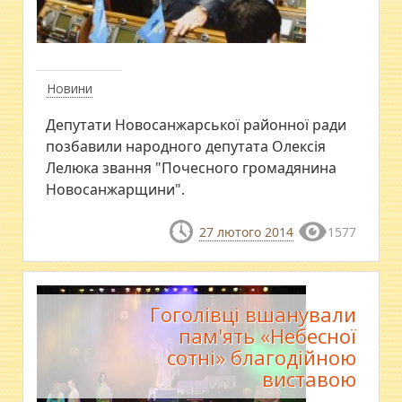
Новини
Депутати Новосанжарської районної ради
позбавили народного депутата Олексія
Лелюка звання "Почесного громадянина
Новосанжарщини".
27 лютого 2014
1577
Гоголівці вшанували
пам'ять «Небесної
сотні» благодійною
виставою