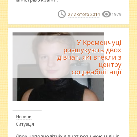
27 лютого 2014
1979
У Кременчуці
розшукують двох
дівчат, які втекли з
центру
соцреабілітації
Новини
Ситуація
Двох неповнолітніх дівчат розшукує міліція