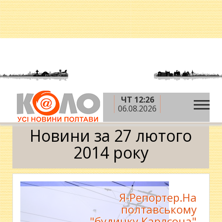
ЧТ 12:26
»
»
»
Головна
2014 рік
лютий
27 лютого
06.08.2026
Календар
Новини за 27 лютого
2014 року
Я-Репортер.На
полтавському
"будинку Карлсона"