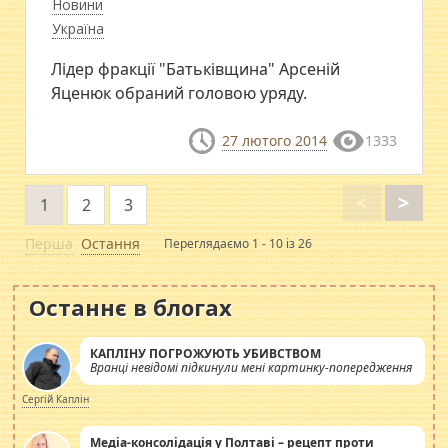
Новини
Україна
Лідер фракції "Батьківщина" Арсеній
Яценюк обраний головою уряду.
27 лютого 2014
1333
<
>
1
2
3
Перша
Остання
Переглядаємо 1 - 10 із 26
Останнє в блогах
КАПЛІНУ ПОГРОЖУЮТЬ УБИВСТВОМ
Вранці невідомі підкинули мені картинку-попередження
Сергій Каплін
Медіа-консолідація у Полтаві – рецепт проти