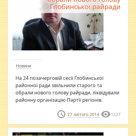
Глобинської райради
Новини
На 24 позачерговій сесії Глобинської
районної ради звільнили старого та
обрали нового голову райради, ліквідували
районну організацію Партії регіонів.
27 лютого 2014
1227