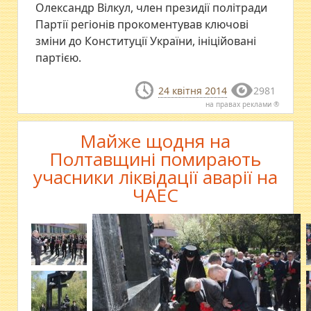
Олександр Вілкул, член президії політради
Партії регіонів прокоментував ключові
зміни до Конституції України, ініційовані
партією.
24 квітня 2014
2981
на правах реклами ®
Майже щодня на
Полтавщині помирають
учасники ліквідації аварії на
ЧАЕС