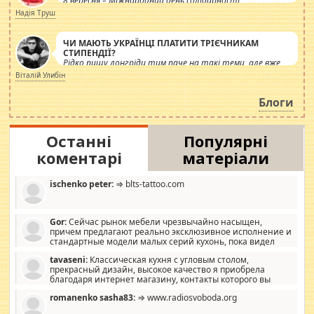
8 вересня – Міжнародний день солідарності
журналістів.
Надія Труш
ЧИ МАЮТЬ УКРАЇНЦІ ПЛАТИТИ ТРІЄЧНИКАМ
СТИПЕНДІЇ?
Рідко пишу лонгріди тим паче на такі теми, але вже
просто дістало! Обурюють сьогоднішні інсенуації
Віталій Улибін
навколо стипендіального питання. Штучно
роздувається ще одна соціальна катастрофа.
Блоги
Останні
Популярні
коментарі
матеріали
ischenko peter:
⇒ blts-tattoo.com
Gor:
Сейчас рынок мебели чрезвычайно насыщен,
причем предлагают реально эксклюзивное исполнение и
стандартные модели малых серий кухонь, пока видел
отличную кухонную мебель по дизайну, мало походит на
tavaseni:
Классическая кухня с угловым столом,
стандартные формы, в MebelOk, креативненько и что главное -
прекрасный дизайн, высокое качество я приобрела
со вкусом все в порядке, без ненужных наворотов удорожающих
благодаря интернет магазину, контакты которого вы
мебель, а это не последний фактор.
можете просмотреть https://mwood.com.ua.
romanenko sasha83:
⇒ www.radiosvoboda.org