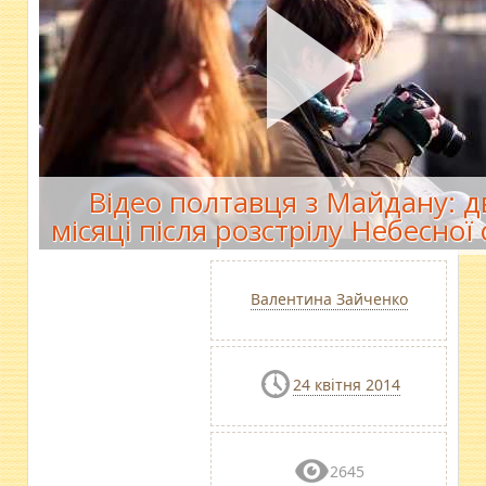
Відео полтавця з Майдану: д
місяці після розстрілу Небесної 
Валентина Зайченко
24 квітня 2014
2645