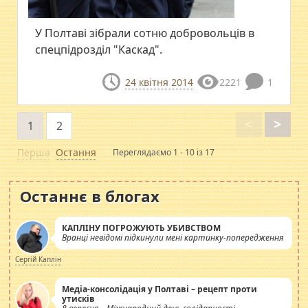
У Полтаві зібрали сотню добровольців в
спецпідрозділ "Каскад".
24 квітня 2014
2221
1
<
>
1
2
Перша
Остання
Переглядаємо 1 - 10 із 17
Останнє в блогах
КАПЛІНУ ПОГРОЖУЮТЬ УБИВСТВОМ
Вранці невідомі підкинули мені картинку-попередження
Сергій Каплін
Медіа-консолідація у Полтаві – рецепт проти
утисків