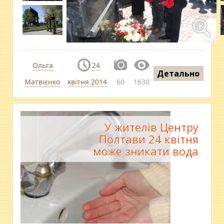
Ольга
24
Детально
Матвієнко
квітня 2014
60
1630
У жителів Центру
Полтави 24 квітня
може зникати вода