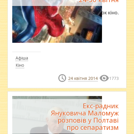
Перелік новинок кіно.
Афіша
Кіно
24 квітня 2014
1773
Екс-радник
Януковича Маломуж
розповів у Полтаві
про сепаратизм