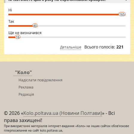
godly. Variety is the spice of life, he believes, so always travel and
want to meet new people. Sakshi Mirchandani health and figure
Ні
conscious in order to keep yourself fit and regularly go to the health
165
club.
⇒ sakshimirchandani.com
Так
40
Ще не визначився
16
Всього голосів:
221
Детальніше
"Коло"
Надіслати повідомлення
Реклама
Редакція
© 2026 «
Kolo.poltava.ua (Новини Полтави)
» - Всі
права захищені!
При використанні матеріалів інтернет-видання «Коло» на інших сайтах обов’язкове
гіперпосилання на сайт kolo.poltava.ua,