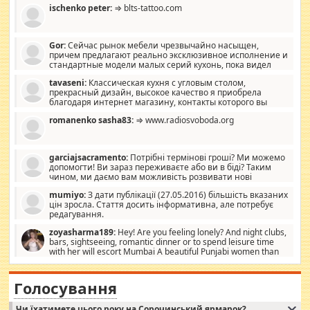
ischenko peter:
⇒ blts-tattoo.com
Gor:
Сейчас рынок мебели чрезвычайно насыщен,
причем предлагают реально эксклюзивное исполнение и
стандартные модели малых серий кухонь, пока видел
отличную кухонную мебель по дизайну, мало походит на
tavaseni:
Классическая кухня с угловым столом,
стандартные формы, в MebelOk, креативненько и что главное -
прекрасный дизайн, высокое качество я приобрела
со вкусом все в порядке, без ненужных наворотов удорожающих
благодаря интернет магазину, контакты которого вы
мебель, а это не последний фактор.
можете просмотреть https://mwood.com.ua.
romanenko sasha83:
⇒ www.radiosvoboda.org
garciajsacramento:
Потрібні термінові гроші? Ми можемо
допомогти! Ви зараз переживаєте або ви в біді? Таким
чином, ми даємо вам можливість розвивати нові
розробки. Як багата людина, я почуваю себе зобов'язаним
mumiyo:
З дати публікації (27.05.2016) більшість вказаних
допомагати людям, які намагаються дати їм шанс. Кожен
цін зросла. Стаття досить інформативна, але потребує
заслуговує на другий шанс, і, оскільки влада не зможе, вони
редагування.
повинні приймати від інших. Для нас нема багато суми, і зрілість
ми визначаємо за взаємною згодою. Ні сюрпризів, ні додаткових
zoyasharma189:
Hey! Are you feeling lonely? And night clubs,
витрат, а тільки узгоджених сум і нічого іншого. Не чекайте і не
bars, sightseeing, romantic dinner or to spend leisure time
коментуйте цей пост. Введіть суму, яку ви хочете подати, і ми
with her will escort Mumbai A beautiful Punjabi women than
зв'яжемося з вами з усіма варіантами. зв'яжіться з нами
sexy escort companion in arms that you guys feel like 5 star luxury
сьогодні на garciajsacramento@gmail.com Вам потрібні термінові
hotel had to spend the night in their search for loved solitaire free
гроші? Ми можемо допомогти!
maintenance stops in Mumbai. Here we offer fair and very attractive
Голосування
woman "Love Solitaire" beautiful figure and shapely body shapes.
Independent escort in Mumbai, truthful, friendly and cheerful girl.
Чи їхатимете цього року на Сорочинський ярмарок?
WhatsApp via an easily can see the latest pictures of her body and the