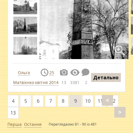
Ольга
25
Детально
Матвієнко
квітня 2014
13
3381
2
<
4
5
6
7
8
9
10
11
12
>
13
Перша
Остання
Переглядаємо 81 - 90 із 481