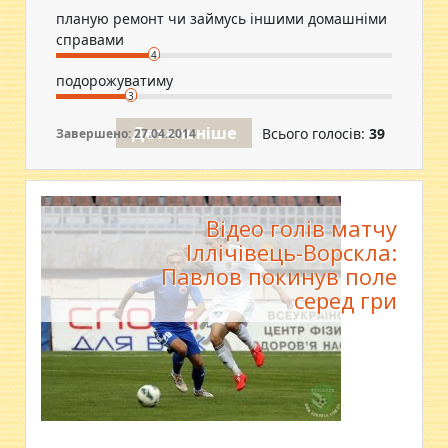
планую ремонт чи займусь іншими домашніми
справами
4
подорожуватиму
3
Детальніше
Всього голосів:
39
Завершено: 27.04.2014
Відео голів матчу
Іллічівець-Ворскла:
Павлов покинув поле
серед гри