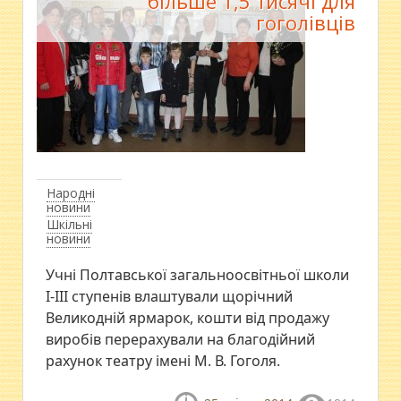
більше 1,5 тисячі для
гоголівців
Народні
новини
Шкільні
новини
Учні Полтавської загальноосвітньої школи
І-ІІІ ступенів влаштували щорічний
Великодній ярмарок, кошти від продажу
виробів перерахували на благодійний
рахунок театру імені М. В. Гоголя.