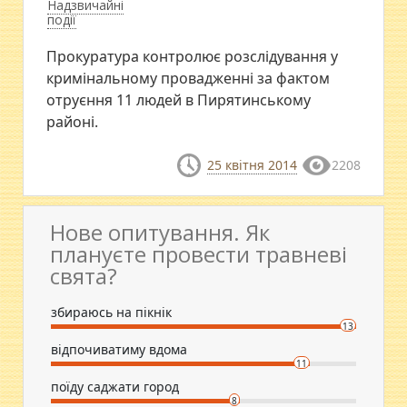
Надзвичайні
події
Прокуратура контролює розслідування у
кримінальному провадженні за фактом
отруєння 11 людей в Пирятинському
районі.
25 квітня 2014
2208
Нове опитування. Як
плануєте провести травневі
свята?
збираюсь на пікнік
13
відпочиватиму вдома
11
поїду саджати город
8