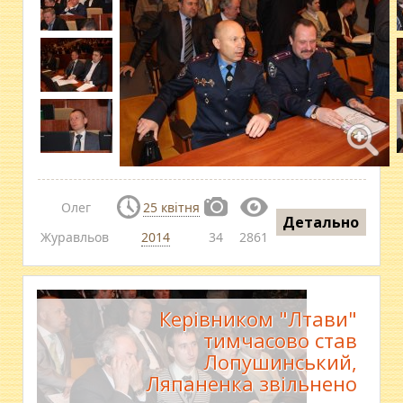
Олег
25 квітня
Детально
Журавльов
2014
34
2861
Керівником "Лтави"
тимчасово став
Лопушинський,
Ляпаненка звільнено