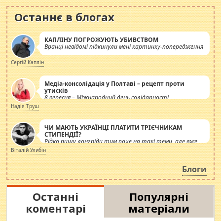
Останнє в блогах
КАПЛІНУ ПОГРОЖУЮТЬ УБИВСТВОМ
Вранці невідомі підкинули мені картинку-попередження
Сергій Каплін
Медіа-консолідація у Полтаві – рецепт проти
утисків
8 вересня – Міжнародний день солідарності
журналістів.
Надія Труш
ЧИ МАЮТЬ УКРАЇНЦІ ПЛАТИТИ ТРІЄЧНИКАМ
СТИПЕНДІЇ?
Рідко пишу лонгріди тим паче на такі теми, але вже
просто дістало! Обурюють сьогоднішні інсенуації
Віталій Улибін
навколо стипендіального питання. Штучно
роздувається ще одна соціальна катастрофа.
Блоги
Останні
Популярні
коментарі
матеріали