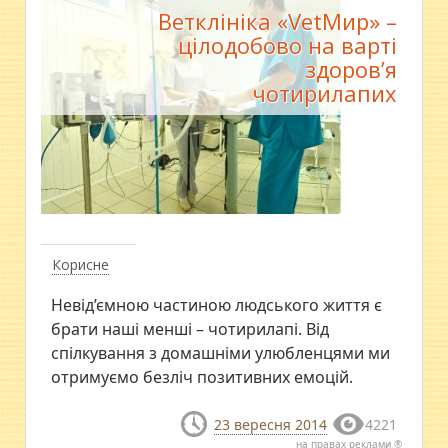
Ветклініка «VetМир» –
цілодобово на варті
здоров’я
чотирилапих
Корисне
Невід’ємною частиною людського життя є
брати наші менші – чотирилапі. Від
спілкування з домашніми улюбленцями ми
отримуємо безліч позитивних емоцій.
23 вересня 2014
4221
на правах реклами ®