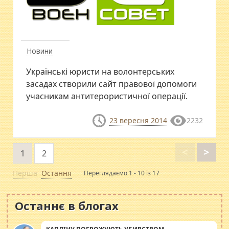
Новини
​Українські юристи на волонтерських
засадах створили сайт правової допомоги
учасникам антитерористичної операції.
23 вересня 2014
2232
<
>
1
2
Перша
Остання
Переглядаємо 1 - 10 із 17
Останнє в блогах