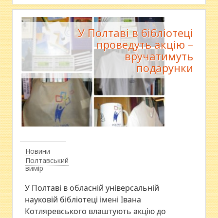
У Полтаві в бібліотеці
проведуть акцію –
вручатимуть
подарунки
Новини
Полтавський
вимір
У Полтаві в обласній універсальній
науковій бібліотеці імені Івана
Котляревського влаштують акцію до