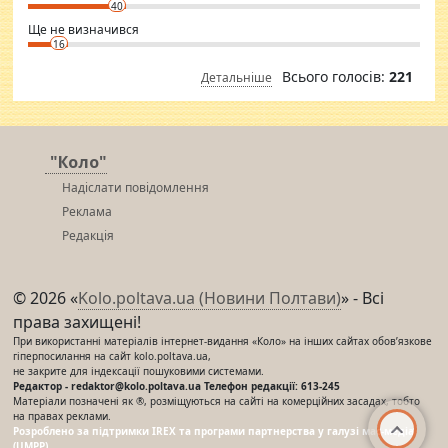
40
Ще не визначився
16
Всього голосів:
221
Детальніше
"Коло"
Надіслати повідомлення
Реклама
Редакція
© 2026 «
Kolo.poltava.ua (Новини Полтави)
» - Всі
права захищені!
При використанні матеріалів інтернет-видання «Коло» на інших сайтах обов’язкове
гіперпосилання на сайт kolo.poltava.ua,
не закрите для індексації пошуковими системами.
Редактор - redaktor@kolo.poltava.ua Телефон редакції: 613-245
Матеріали позначені як ®, розміщуються на сайті на комерційних засадах, тобто
на правах реклами.
Розроблено за підтримки IREX та програми партнерства у галузі мас-медіа
(UMPP)