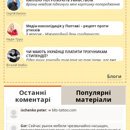
КАПЛІНУ ПОГРОЖУЮТЬ УБИВСТВОМ
Вранці невідомі підкинули мені картинку-попередження
Сергій Каплін
Медіа-консолідація у Полтаві – рецепт проти
утисків
8 вересня – Міжнародний день солідарності
журналістів.
Надія Труш
ЧИ МАЮТЬ УКРАЇНЦІ ПЛАТИТИ ТРІЄЧНИКАМ
СТИПЕНДІЇ?
Рідко пишу лонгріди тим паче на такі теми, але вже
просто дістало! Обурюють сьогоднішні інсенуації
Віталій Улибін
навколо стипендіального питання. Штучно
роздувається ще одна соціальна катастрофа.
Блоги
Останні
Популярні
коментарі
матеріали
ischenko peter:
⇒ blts-tattoo.com
Gor:
Сейчас рынок мебели чрезвычайно насыщен,
причем предлагают реально эксклюзивное исполнение и