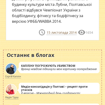
будинку культури міста Лубни, Полтавської
області відбувся Чемпіонат України з
бодібілдингу, фітнесу та бодіфітнесу за
версією УФББ/WABBA 2014.
15 листопада 2014
1654
Останнє в блогах
КАПЛІНУ ПОГРОЖУЮТЬ УБИВСТВОМ
Вранці невідомі підкинули мені картинку-попередження
Сергій Каплін
Медіа-консолідація у Полтаві – рецепт проти
утисків
8 вересня – Міжнародний день солідарності
журналістів.
Надія Труш