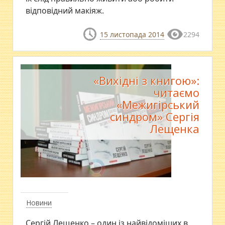
відповідний макіяж.
15 листопада 2014
2294
«Вихідні з книгою»:
читаємо
«Межигірський
синдром» Сергія
Лещенка
Новини
Сергій Лещенко – один із найвідоміших в