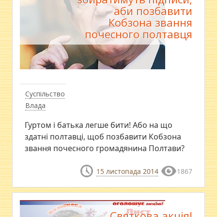
аби позбавити
Кобзона звання
почесного полтавця
Суспільство
Влада
Гуртом і батька легше бити! Або на що
здатні полтавці, щоб позбавити Кобзона
звання почесного громадянина Полтави?
15 листопада 2014
1867
Святкова акція!