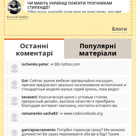
ЧИ МАЮТЬ УКРАЇНЦІ ПЛАТИТИ ТРІЄЧНИКАМ
СТИПЕНДІЇ?
Рідко пишу лонгріди тим паче на такі теми, але вже
просто дістало! Обурюють сьогоднішні інсенуації
Віталій Улибін
навколо стипендіального питання. Штучно
роздувається ще одна соціальна катастрофа.
Блоги
Останні
Популярні
коментарі
матеріали
ischenko peter:
⇒ blts-tattoo.com
Gor:
Сейчас рынок мебели чрезвычайно насыщен,
причем предлагают реально эксклюзивное исполнение и
стандартные модели малых серий кухонь, пока видел
отличную кухонную мебель по дизайну, мало походит на
tavaseni:
Классическая кухня с угловым столом,
стандартные формы, в MebelOk, креативненько и что главное -
прекрасный дизайн, высокое качество я приобрела
со вкусом все в порядке, без ненужных наворотов удорожающих
благодаря интернет магазину, контакты которого вы
мебель, а это не последний фактор.
можете просмотреть https://mwood.com.ua.
romanenko sasha83:
⇒ www.radiosvoboda.org
garciajsacramento:
Потрібні термінові гроші? Ми можемо
допомогти! Ви зараз переживаєте або ви в біді? Таким