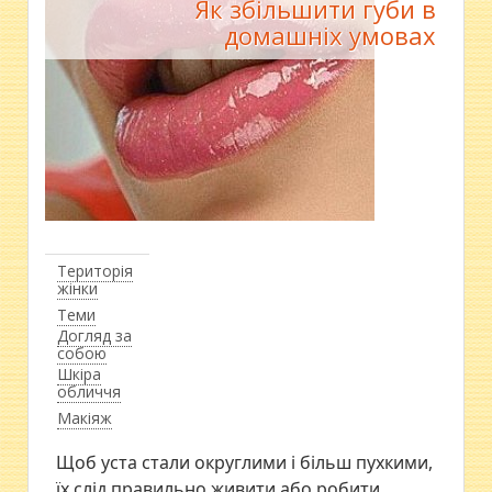
Як збільшити губи в
домашніх умовах
Територія
жінки
Теми
Догляд за
собою
Шкіра
обличчя
Макіяж
Щоб уста стали округлими і більш пухкими,
їх слід правильно живити або робити