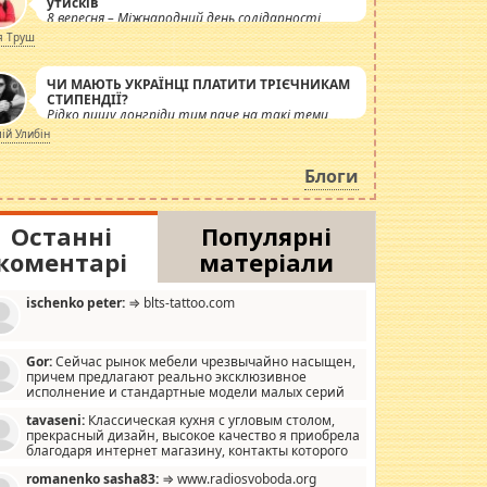
утисків
8 вересня – Міжнародний день солідарності
журналістів.
я Труш
ЧИ МАЮТЬ УКРАЇНЦІ ПЛАТИТИ ТРІЄЧНИКАМ
СТИПЕНДІЇ?
Рідко пишу лонгріди тим паче на такі теми,
але вже просто дістало! Обурюють сьогоднішні
лій Улибін
інсенуації навколо стипендіального питання.
Штучно роздувається ще одна соціальна
Блоги
катастрофа.
Останні
Популярні
коментарі
матеріали
ischenko peter:
⇒ blts-tattoo.com
Gor:
Сейчас рынок мебели чрезвычайно насыщен,
причем предлагают реально эксклюзивное
исполнение и стандартные модели малых серий
хонь, пока видел отличную кухонную мебель по
tavaseni:
Классическая кухня с угловым столом,
зайну, мало походит на стандартные формы, в MebelOk,
прекрасный дизайн, высокое качество я приобрела
еативненько и что главное - со вкусом все в порядке,
благодаря интернет магазину, контакты которого
з ненужных наворотов удорожающих мебель, а это не
 можете просмотреть https://mwood.com.ua.
следний фактор.
romanenko sasha83:
⇒ www.radiosvoboda.org