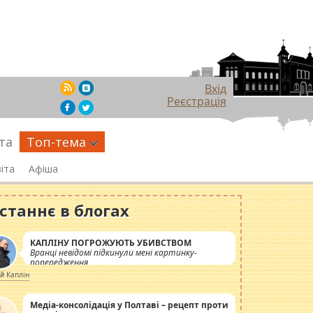
Вхід
Реєстрація
та
Топ-тема
іта
Афіша
станнє в блогах
КАПЛІНУ ПОГРОЖУЮТЬ УБИВСТВОМ
Вранці невідомі підкинули мені картинку-
попередження
ій Каплін
Медіа-консолідація у Полтаві – рецепт проти