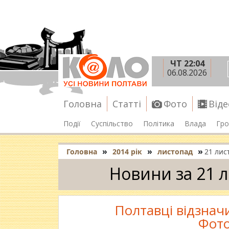
ЧТ 22:04
06.08.2026
Головна
Статті
Фото
Віде
Події
Суспільство
Політика
Влада
Гро
»
»
»
Головна
2014 рік
листопад
21 лис
Новини за 21 
Полтавці відзнач
Фот