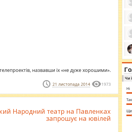
ро
се
да
ос
ін
за
тіл
ком
bea
ми
tha
на
nig
Г
по
 телепроектів, назвавши їх «не дуже хорошими».
in 
Sol
Чи 
Ind
gir
21 листопада 2014
1973
bod
Ні
alw
Mir
you
Так
⇒ 
кий Народний театр на Павленках
Ще
запрошує на ювілей