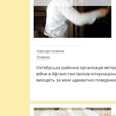
Народні новини
Новини
Октябрська районна організація ветер
війни в Афганістані (воїнів-інтернаціона
виходять за межі адекватної поведінк
У Пол