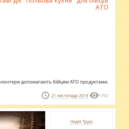
АТО
волонтери допомагають бійцям АТО продуктами.
21 листопада 2014
1702
Надія Труш