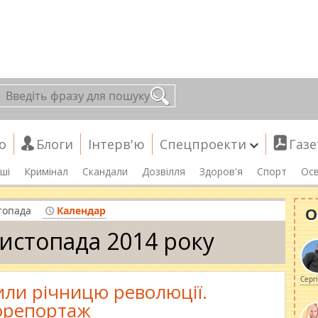
о
Блоги
Інтерв'ю
Спецпроекти
Газе
ші
Кримінал
Скандали
Дозвілля
Здоров'я
Спорт
Осв
О
топада
Календар
листопада 2014 року
Серг
или річницю революції.
орепортаж