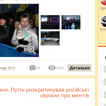
Наді
Віта
Детально
пада 2014
28
2358
но. Путін розкритикував російські
ку
ди
серіали про ментів
кр
бе
вы
по