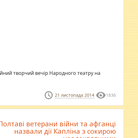
лейний творчий вечір Народного театру на
21 листопада 2014
1836
Полтаві ветерани війни та афганці
назвали дії Капліна з сокирою