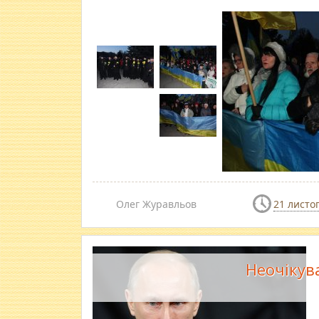
Олег Журавльов
21 листо
Неочікува