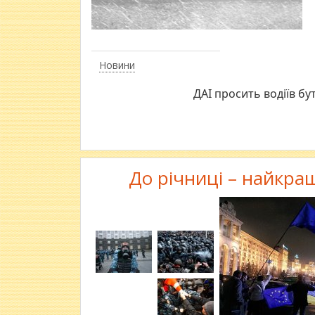
Новини
ДАІ просить водіїв бу
До річниці – найкра