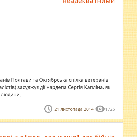
неадекватними
анів Полтави та Октябрська спілка ветеранів
лістів) засуджує дії нардепа Сергія Капліна, які
и людини,
21 листопада 2014
1726
таві діє "польова кухня" для бійців