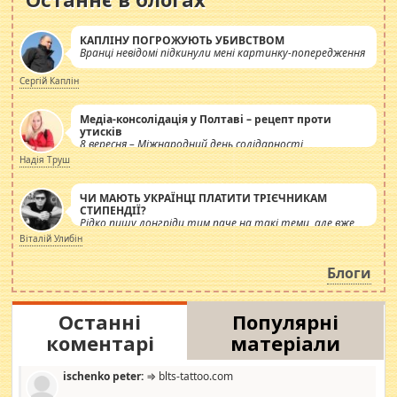
КАПЛІНУ ПОГРОЖУЮТЬ УБИВСТВОМ
Вранці невідомі підкинули мені картинку-попередження
Сергій Каплін
Медіа-консолідація у Полтаві – рецепт проти
утисків
8 вересня – Міжнародний день солідарності
журналістів.
Надія Труш
ЧИ МАЮТЬ УКРАЇНЦІ ПЛАТИТИ ТРІЄЧНИКАМ
СТИПЕНДІЇ?
Рідко пишу лонгріди тим паче на такі теми, але вже
просто дістало! Обурюють сьогоднішні інсенуації
Віталій Улибін
навколо стипендіального питання. Штучно
роздувається ще одна соціальна катастрофа.
Блоги
Останні
Популярні
коментарі
матеріали
ischenko peter:
⇒ blts-tattoo.com