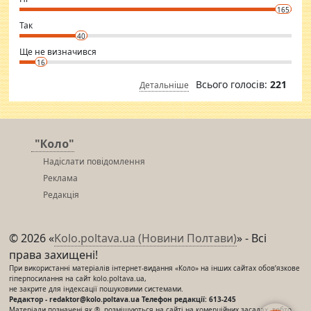
conscious in order to keep yourself fit and regularly go to the health
165
club.
⇒ sakshimirchandani.com
Так
40
Ще не визначився
16
Всього голосів:
221
Детальніше
"Коло"
Надіслати повідомлення
Реклама
Редакція
© 2026 «
Kolo.poltava.ua (Новини Полтави)
» - Всі
права захищені!
При використанні матеріалів інтернет-видання «Коло» на інших сайтах обов’язкове
гіперпосилання на сайт kolo.poltava.ua,
не закрите для індексації пошуковими системами.
Редактор - redaktor@kolo.poltava.ua Телефон редакції: 613-245
Матеріали позначені як ®, розміщуються на сайті на комерційних засадах, тобто