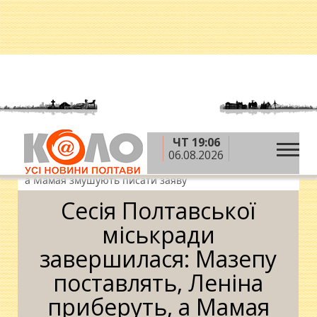
ЧТ 19:06
»
»
Головна
Новини
Сесія Полтавської міськради
06.08.2026
завершилася: Мазепу поставлять, Леніна приберуть,
а Мамая змушують писати заяву
Сесія Полтавської
міськради
завершилася: Мазепу
поставлять, Леніна
приберуть, а Мамая