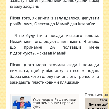
захвату і мітингувальники заблокували вихід
із залу засідань.
Після того, як вийти із залу вдалося, депутати
розійшлися, Олександр Мамай дав інтерв’ю:
– Я не буду іти з посади міського голови.
Нехай мені оголошують імпічмент. Я знаю,
що принамні 2% полтавців мене
підтримують, – сказав Мамай.
Після цього мера оточили люди і почалди
вимагати, щоб у відставку він все ж подав.
Зараз міського голову почипають гречкою та
закидають пластиковими пляшками.
Позначення:
Українець із Решетилівки
Сесія
став чемпіоном Європи з
Полтавської
сумо
міської ради