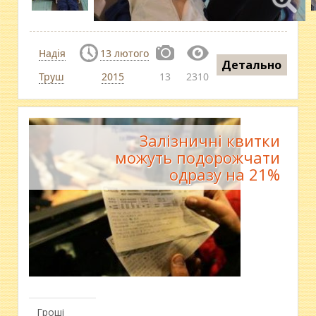
Надія
13 лютого
Детально
Труш
2015
13
2310
Залізничні квитки
можуть подорожчати
одразу на 21%
Гроші