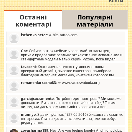
Блоги
Останні
Популярні
коментарі
матеріали
ischenko peter:
⇒ blts-tattoo.com
Gor:
Сейчас рынок мебели чрезвычайно насыщен,
причем предлагают реально эксклюзивное исполнение и
стандартные модели малых серий кухонь, пока видел
отличную кухонную мебель по дизайну, мало походит на
tavaseni:
Классическая кухня с угловым столом,
стандартные формы, в MebelOk, креативненько и что главное -
прекрасный дизайн, высокое качество я приобрела
со вкусом все в порядке, без ненужных наворотов удорожающих
благодаря интернет магазину, контакты которого вы
мебель, а это не последний фактор.
можете просмотреть https://mwood.com.ua.
romanenko sasha83:
⇒ www.radiosvoboda.org
garciajsacramento:
Потрібні термінові гроші? Ми можемо
допомогти! Ви зараз переживаєте або ви в біді? Таким
чином, ми даємо вам можливість розвивати нові
розробки. Як багата людина, я почуваю себе зобов'язаним
mumiyo:
З дати публікації (27.05.2016) більшість вказаних
допомагати людям, які намагаються дати їм шанс. Кожен
цін зросла. Стаття досить інформативна, але потребує
заслуговує на другий шанс, і, оскільки влада не зможе, вони
редагування.
повинні приймати від інших. Для нас нема багато суми, і зрілість
ми визначаємо за взаємною згодою. Ні сюрпризів, ні додаткових
zoyasharma189:
Hey! Are you feeling lonely? And night clubs,
витрат, а тільки узгоджених сум і нічого іншого. Не чекайте і не