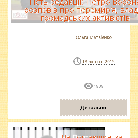
Гість редакції: Петро Ворон
розповів про перемир’я, влад
громадських активістів
Ольга Матвієнко
13 лютого 2015
1808
Детально
На Полтавщині за