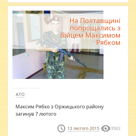
На Полтавщині
попрощались з
бійцем Максимом
Рябком
АТО
Максим Рябко з Оржицького району
загинув 7 лютого
13 лютого 2015
3502