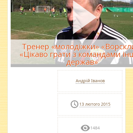
Тренер «молодіжки» «Ворскл
«Цікаво грати з командами ін
держав»
Андрій Іванов
13 лютого 2015
1484