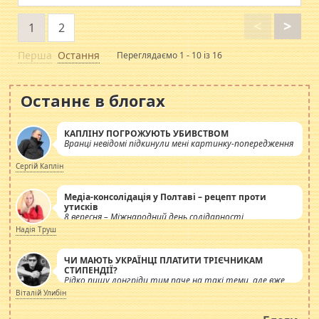
<
>
1
2
Перша
Остання
Переглядаємо 1 - 10 із 16
Останнє в блогах
КАПЛІНУ ПОГРОЖУЮТЬ УБИВСТВОМ
Вранці невідомі підкинули мені картинку-попередження
Сергій Каплін
Медіа-консолідація у Полтаві – рецепт проти
утисків
8 вересня – Міжнародний день солідарності
журналістів.
Надія Труш
ЧИ МАЮТЬ УКРАЇНЦІ ПЛАТИТИ ТРІЄЧНИКАМ
СТИПЕНДІЇ?
Рідко пишу лонгріди тим паче на такі теми, але вже
просто дістало! Обурюють сьогоднішні інсенуації
Віталій Улибін
навколо стипендіального питання. Штучно
роздувається ще одна соціальна катастрофа.