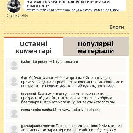
ЧИ МАЮТЬ УКРАЇНЦІ ПЛАТИТИ ТРІЄЧНИКАМ
СТИПЕНДІЇ?
Рідко пишу лонгріди тим паче на такі теми, але вже
просто дістало! Обурюють сьогоднішні інсенуації
Віталій Улибін
навколо стипендіального питання. Штучно
роздувається ще одна соціальна катастрофа.
Блоги
Останні
Популярні
коментарі
матеріали
ischenko peter:
⇒ blts-tattoo.com
Gor:
Сейчас рынок мебели чрезвычайно насыщен,
причем предлагают реально эксклюзивное исполнение и
стандартные модели малых серий кухонь, пока видел
отличную кухонную мебель по дизайну, мало походит на
tavaseni:
Классическая кухня с угловым столом,
стандартные формы, в MebelOk, креативненько и что главное -
прекрасный дизайн, высокое качество я приобрела
со вкусом все в порядке, без ненужных наворотов удорожающих
благодаря интернет магазину, контакты которого вы
мебель, а это не последний фактор.
можете просмотреть https://mwood.com.ua.
romanenko sasha83:
⇒ www.radiosvoboda.org
garciajsacramento:
Потрібні термінові гроші? Ми можемо
допомогти! Ви зараз переживаєте або ви в біді? Таким