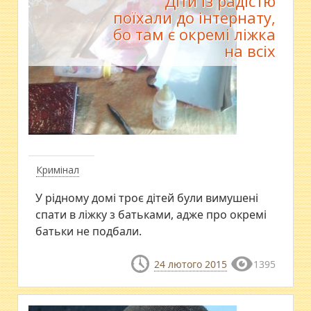
Діти із радістю
поїхали до інтернату,
бо там є окремі ліжка
на всіх
Кримінал
У рідному домі троє дітей були вимушені
спати в ліжку з батьками, адже про окремі
батьки не подбали.
24 лютого 2015
1395