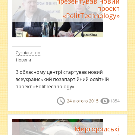
презентував новий
проект
«PolitTechnology»
Суспільство
Новини
В обласному центрі стартував новий
всеукраїнський позапартійний освітній
проект «PolitTechnology».
24 лютого 2015
1854
Миргородські