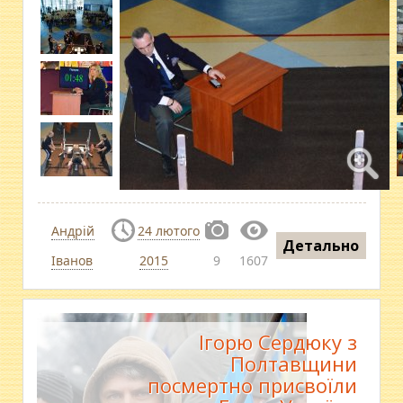
Андрій
24 лютого
Детально
Іванов
2015
9
1607
Ігорю Сердюку з
Полтавщини
посмертно присвоїли