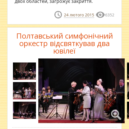
двох областей, загрожує закриття.
24 лютого 2015
6352
Полтавський симфонічний
оркестр відсвяткував два
ювілеї