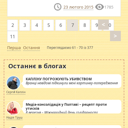
23 лютого 2015
1785
<
2
3
4
5
6
7
8
9
10
>
11
Перша
Остання
Переглядаємо 61 - 70 із 377
Останнє в блогах
КАПЛІНУ ПОГРОЖУЮТЬ УБИВСТВОМ
Вранці невідомі підкинули мені картинку-попередження
Сергій Каплін
Медіа-консолідація у Полтаві – рецепт проти
утисків
8 вересня – Міжнародний день солідарності
журналістів.
Надія Труш