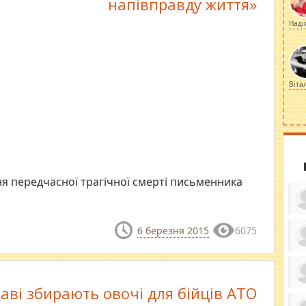
напівправду життя»
Наді
Віта
дня передчасної трагічної смерті письменника
6 березня 2015
6075
ку
ди
кр
бе
аві збирають овочі для бійців АТО
вы
по