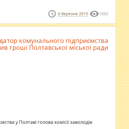
6 березня 2015
1882
ідатор комунального підприємcтва
ив гроші Полтавської міської ради
ємства у Полтаві голова комісії заволодів