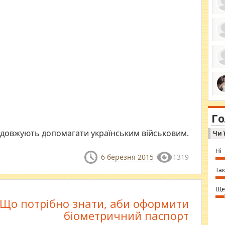
ро
се
да
ос
ін
за
тіл
ком
bea
ми
tha
на
nig
Г
по
in 
Sol
довжують допомагати українським військовим.
Чи 
Ind
gir
bod
Ні
alw
6 березня 2015
1319
Mir
you
Так
⇒ 
Ще
Що потрібно знати, аби оформити
біометричний паспорт