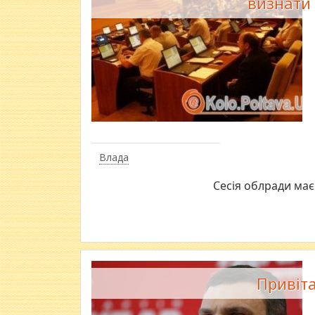
визнати 
Влада
Сесія облради має
Привіта