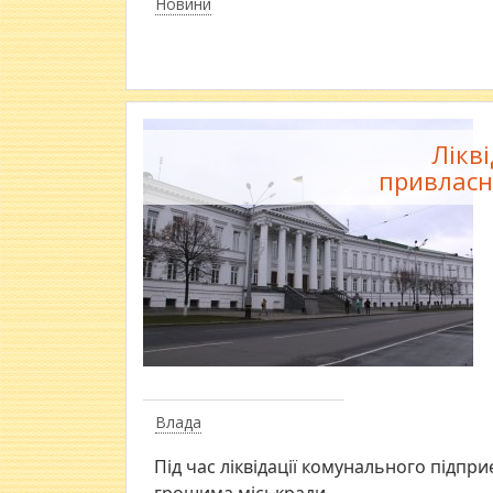
Новини
Лікв
привласн
Влада
Під час ліквідації комунального підпри
грошима міськради.