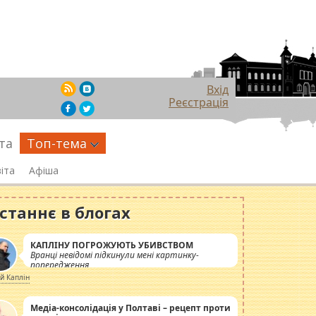
Вхід
Реєстрація
та
Топ-тема
іта
Афіша
станнє в блогах
КАПЛІНУ ПОГРОЖУЮТЬ УБИВСТВОМ
Вранці невідомі підкинули мені картинку-
попередження
ій Каплін
Медіа-консолідація у Полтаві – рецепт проти