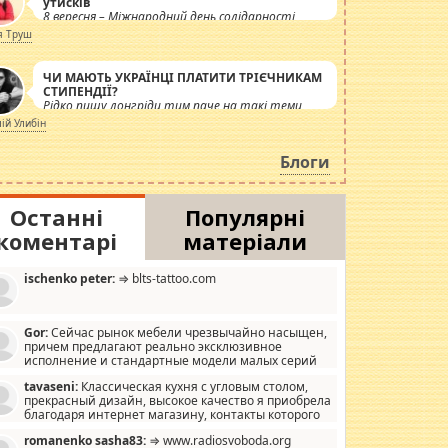
утисків
8 вересня – Міжнародний день солідарності
журналістів.
я Труш
ЧИ МАЮТЬ УКРАЇНЦІ ПЛАТИТИ ТРІЄЧНИКАМ
СТИПЕНДІЇ?
Рідко пишу лонгріди тим паче на такі теми,
але вже просто дістало! Обурюють сьогоднішні
лій Улибін
інсенуації навколо стипендіального питання.
Штучно роздувається ще одна соціальна
Блоги
катастрофа.
Останні
Популярні
коментарі
матеріали
ischenko peter:
⇒ blts-tattoo.com
Gor:
Сейчас рынок мебели чрезвычайно насыщен,
причем предлагают реально эксклюзивное
исполнение и стандартные модели малых серий
хонь, пока видел отличную кухонную мебель по
tavaseni:
Классическая кухня с угловым столом,
зайну, мало походит на стандартные формы, в MebelOk,
прекрасный дизайн, высокое качество я приобрела
еативненько и что главное - со вкусом все в порядке,
благодаря интернет магазину, контакты которого
з ненужных наворотов удорожающих мебель, а это не
 можете просмотреть https://mwood.com.ua.
следний фактор.
romanenko sasha83:
⇒ www.radiosvoboda.org