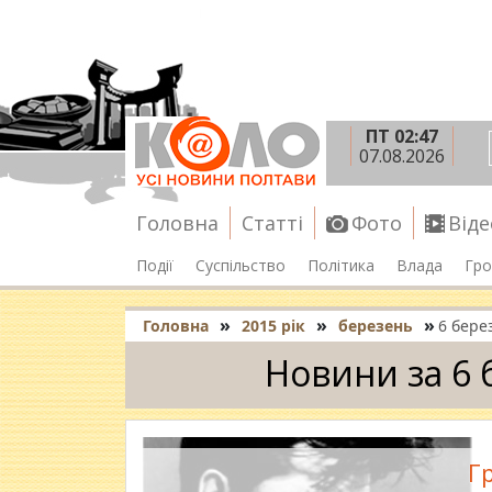
ПТ 02:47
07.08.2026
Головна
Статті
Фото
Віде
Події
Суспільство
Політика
Влада
Гро
»
»
»
Головна
2015 рік
березень
6 бере
Новини за 6 
Г