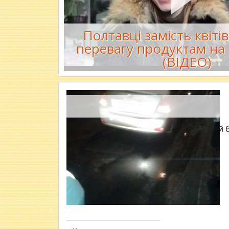
Полтавці замість квіті
перевагу продуктам на
(ВІДЕО)
Водій, який 