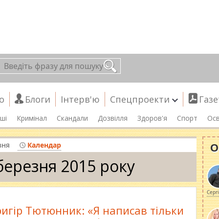
о
Блоги
Інтерв'ю
Спецпроекти
Газе
ші
Кримінал
Скандали
Дозвілля
Здоров'я
Спорт
Осв
О
зня
Календар
березня 2015 року
Серг
ригір Тютюнник: «Я написав тільки