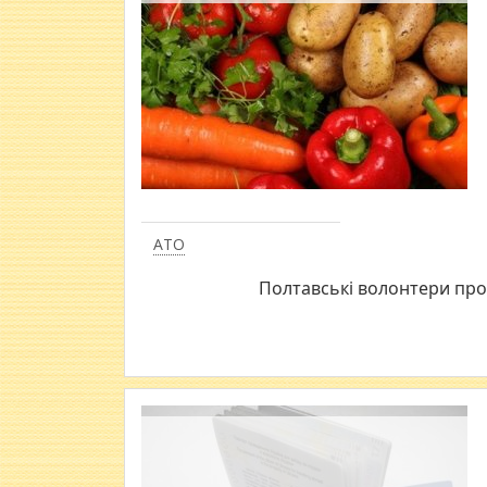
АТО
Полтавські волонтери про