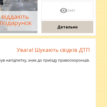
2447
в віддають
 подарунок
Детально
Увага! Шукають свідків ДТП
був напідпитку, зник до приїзду правоохоронців.