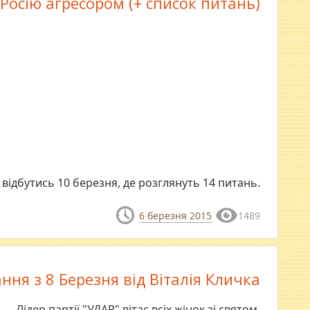
Росію агресором (+ список питань)
 відбутись 10 березня, де розглянуть 14 питань.
6 березня 2015
1489
ння з 8 Березня від Віталія Кличка
Лідер партії "УДАР" вітає всіх жінок зі святом.