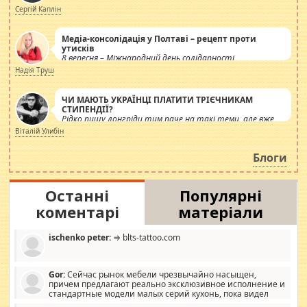
Сергій Каплін
Медіа-консолідація у Полтаві – рецепт проти
утисків
8 вересня – Міжнародний день солідарності
журналістів.
Надія Труш
ЧИ МАЮТЬ УКРАЇНЦІ ПЛАТИТИ ТРІЄЧНИКАМ
СТИПЕНДІЇ?
Рідко пишу лонгріди тим паче на такі теми, але вже
просто дістало! Обурюють сьогоднішні інсенуації
Віталій Улибін
навколо стипендіального питання. Штучно
роздувається ще одна соціальна катастрофа.
Блоги
Останні
Популярні
коментарі
матеріали
ischenko peter:
⇒ blts-tattoo.com
Gor:
Сейчас рынок мебели чрезвычайно насыщен,
причем предлагают реально эксклюзивное исполнение и
стандартные модели малых серий кухонь, пока видел
отличную кухонную мебель по дизайну, мало походит на