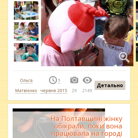
Ольга
1
Детально
Матвієнко
червня 2015
29
2149
На Полтавщині жінку
обікрали, поки вона
працювала на городі