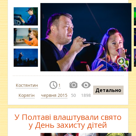
Костянтин
1
Детально
Корягін
червня 2015
50
1898
У Полтаві влаштували свято
у День захисту дітей