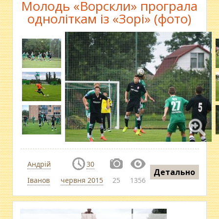
Молодь «Ворскли» програла
одноліткам із «Зорі» (фото)
Андрій
30
Детально
Іванов
червня 2015
25
1356