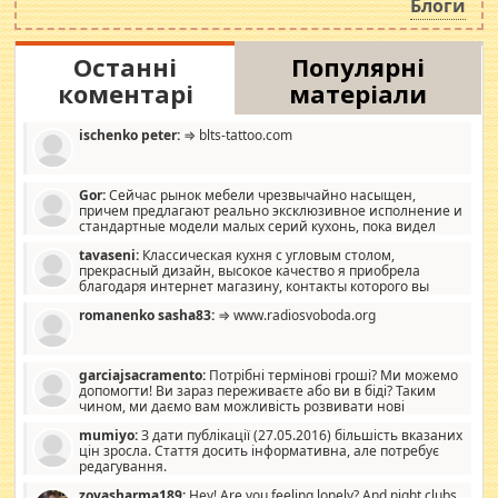
Блоги
Останні
Популярні
коментарі
матеріали
ischenko peter:
⇒ blts-tattoo.com
Gor:
Сейчас рынок мебели чрезвычайно насыщен,
причем предлагают реально эксклюзивное исполнение и
стандартные модели малых серий кухонь, пока видел
отличную кухонную мебель по дизайну, мало походит на
tavaseni:
Классическая кухня с угловым столом,
стандартные формы, в MebelOk, креативненько и что главное -
прекрасный дизайн, высокое качество я приобрела
со вкусом все в порядке, без ненужных наворотов удорожающих
благодаря интернет магазину, контакты которого вы
мебель, а это не последний фактор.
можете просмотреть https://mwood.com.ua.
romanenko sasha83:
⇒ www.radiosvoboda.org
garciajsacramento:
Потрібні термінові гроші? Ми можемо
допомогти! Ви зараз переживаєте або ви в біді? Таким
чином, ми даємо вам можливість розвивати нові
розробки. Як багата людина, я почуваю себе зобов'язаним
mumiyo:
З дати публікації (27.05.2016) більшість вказаних
допомагати людям, які намагаються дати їм шанс. Кожен
цін зросла. Стаття досить інформативна, але потребує
заслуговує на другий шанс, і, оскільки влада не зможе, вони
редагування.
повинні приймати від інших. Для нас нема багато суми, і зрілість
ми визначаємо за взаємною згодою. Ні сюрпризів, ні додаткових
zoyasharma189:
Hey! Are you feeling lonely? And night clubs,