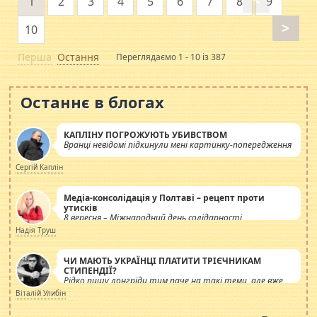
1
2
3
4
5
6
7
8
9
>
10
Перша
Остання
Переглядаємо 1 - 10 із 387
Останнє в блогах
КАПЛІНУ ПОГРОЖУЮТЬ УБИВСТВОМ
Вранці невідомі підкинули мені картинку-попередження
Сергій Каплін
Медіа-консолідація у Полтаві – рецепт проти
утисків
8 вересня – Міжнародний день солідарності
журналістів.
Надія Труш
ЧИ МАЮТЬ УКРАЇНЦІ ПЛАТИТИ ТРІЄЧНИКАМ
СТИПЕНДІЇ?
Рідко пишу лонгріди тим паче на такі теми, але вже
просто дістало! Обурюють сьогоднішні інсенуації
Віталій Улибін
навколо стипендіального питання. Штучно
роздувається ще одна соціальна катастрофа.