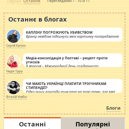
Перша
Остання
Переглядаємо 1 - 10 із 17
Останнє в блогах
КАПЛІНУ ПОГРОЖУЮТЬ УБИВСТВОМ
Вранці невідомі підкинули мені картинку-попередження
Сергій Каплін
Медіа-консолідація у Полтаві – рецепт проти
утисків
8 вересня – Міжнародний день солідарності
журналістів.
Надія Труш
ЧИ МАЮТЬ УКРАЇНЦІ ПЛАТИТИ ТРІЄЧНИКАМ
СТИПЕНДІЇ?
Рідко пишу лонгріди тим паче на такі теми, але вже
просто дістало! Обурюють сьогоднішні інсенуації
Віталій Улибін
навколо стипендіального питання. Штучно
роздувається ще одна соціальна катастрофа.
Блоги
Останні
Популярні