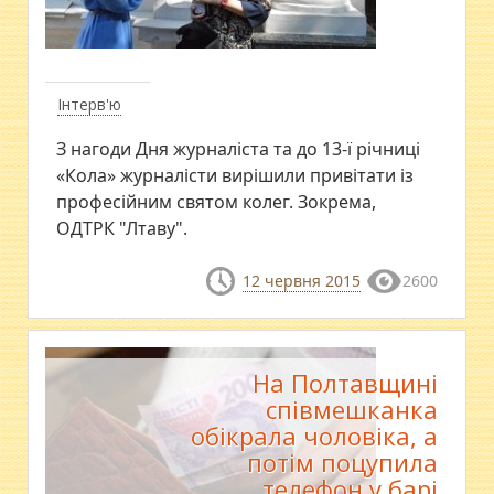
Інтерв'ю
З нагоди Дня журналіста та до 13-ї річниці
«Кола» журналісти вирішили привітати із
професійним святом колег. Зокрема,
ОДТРК "Лтаву".
12 червня 2015
2600
На Полтавщині
співмешканка
обікрала чоловіка, а
потім поцупила
телефон у барі