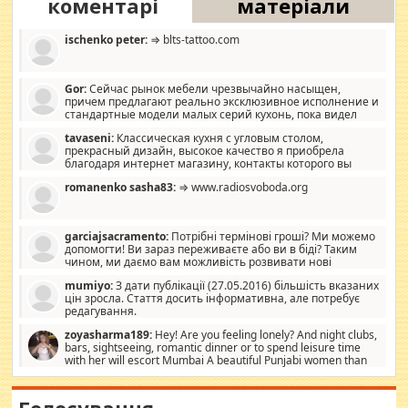
коментарі
матеріали
ischenko peter:
⇒ blts-tattoo.com
Gor:
Сейчас рынок мебели чрезвычайно насыщен,
причем предлагают реально эксклюзивное исполнение и
стандартные модели малых серий кухонь, пока видел
отличную кухонную мебель по дизайну, мало походит на
tavaseni:
Классическая кухня с угловым столом,
стандартные формы, в MebelOk, креативненько и что главное -
прекрасный дизайн, высокое качество я приобрела
со вкусом все в порядке, без ненужных наворотов удорожающих
благодаря интернет магазину, контакты которого вы
мебель, а это не последний фактор.
можете просмотреть https://mwood.com.ua.
romanenko sasha83:
⇒ www.radiosvoboda.org
garciajsacramento:
Потрібні термінові гроші? Ми можемо
допомогти! Ви зараз переживаєте або ви в біді? Таким
чином, ми даємо вам можливість розвивати нові
розробки. Як багата людина, я почуваю себе зобов'язаним
mumiyo:
З дати публікації (27.05.2016) більшість вказаних
допомагати людям, які намагаються дати їм шанс. Кожен
цін зросла. Стаття досить інформативна, але потребує
заслуговує на другий шанс, і, оскільки влада не зможе, вони
редагування.
повинні приймати від інших. Для нас нема багато суми, і зрілість
ми визначаємо за взаємною згодою. Ні сюрпризів, ні додаткових
zoyasharma189:
Hey! Are you feeling lonely? And night clubs,
витрат, а тільки узгоджених сум і нічого іншого. Не чекайте і не
bars, sightseeing, romantic dinner or to spend leisure time
коментуйте цей пост. Введіть суму, яку ви хочете подати, і ми
with her will escort Mumbai A beautiful Punjabi women than
зв'яжемося з вами з усіма варіантами. зв'яжіться з нами
sexy escort companion in arms that you guys feel like 5 star luxury
сьогодні на garciajsacramento@gmail.com Вам потрібні термінові
hotel had to spend the night in their search for loved solitaire free
гроші? Ми можемо допомогти!
maintenance stops in Mumbai. Here we offer fair and very attractive