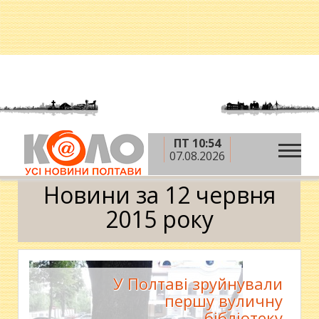
ПТ 10:54
»
»
»
Головна
2015 рік
червень
12 червня
07.08.2026
Календар
Новини за 12 червня
2015 року
У Полтаві зруйнували
першу вуличну
бібліотеку