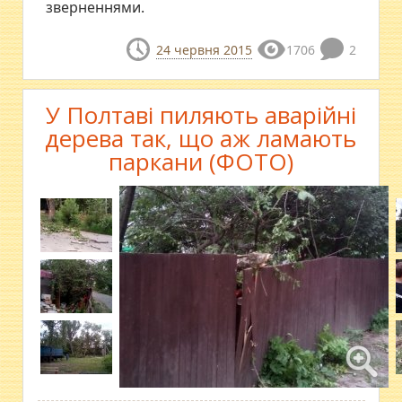
зверненнями.
24 червня 2015
1706
2
У Полтаві пиляють аварійні
дерева так, що аж ламають
паркани (ФОТО)