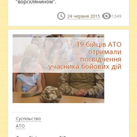
"ворсклянином".
24 червня 2015
1349
19 бійців АТО
отримали
посвідчення
учасника бойових дій
Суспільство
АТО