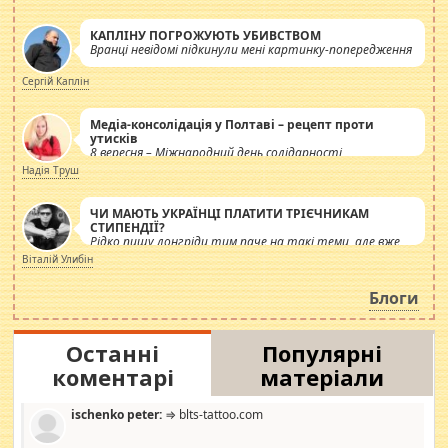
КАПЛІНУ ПОГРОЖУЮТЬ УБИВСТВОМ
Вранці невідомі підкинули мені картинку-попередження
Сергій Каплін
Медіа-консолідація у Полтаві – рецепт проти
утисків
8 вересня – Міжнародний день солідарності
журналістів.
Надія Труш
ЧИ МАЮТЬ УКРАЇНЦІ ПЛАТИТИ ТРІЄЧНИКАМ
СТИПЕНДІЇ?
Рідко пишу лонгріди тим паче на такі теми, але вже
просто дістало! Обурюють сьогоднішні інсенуації
Віталій Улибін
навколо стипендіального питання. Штучно
роздувається ще одна соціальна катастрофа.
Блоги
Останні
Популярні
коментарі
матеріали
ischenko peter:
⇒ blts-tattoo.com