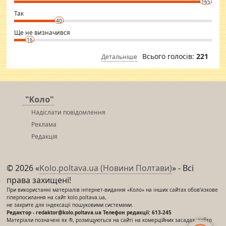
165
club.
⇒ sakshimirchandani.com
Так
40
Ще не визначився
16
Всього голосів:
221
Детальніше
"Коло"
Надіслати повідомлення
Реклама
Редакція
© 2026 «
Kolo.poltava.ua (Новини Полтави)
» - Всі
права захищені!
При використанні матеріалів інтернет-видання «Коло» на інших сайтах обов’язкове
гіперпосилання на сайт kolo.poltava.ua,
не закрите для індексації пошуковими системами.
Редактор - redaktor@kolo.poltava.ua Телефон редакції: 613-245
Матеріали позначені як ®, розміщуються на сайті на комерційних засадах, тобто