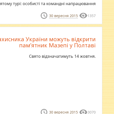
`ятому турі: особисті та командні напрацювання
30 вересня 2015
1357
ахисника України можуть відкрити
пам’ятник Мазепі у Полтаві
Свято відзначатимуть 14 жовтня.
30 вересня 2015
3070