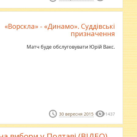
«Ворскла» - «Динамо». Суддівські
призначення
Матч буде обслуговувати Юрій Вакс.
30 вересня 2015
1437
на вибори у Полтаві (ВІДЕО)