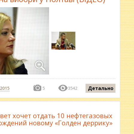
Детально
 2015
5
3542
вет хочет отдать 10 нефтегазовых
ождений новому «Голден деррику»