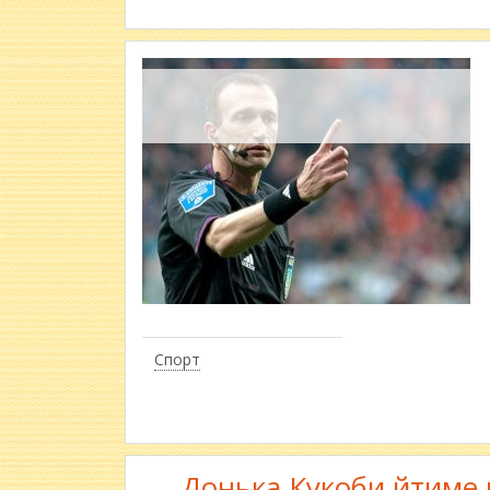
Спорт
Донька Кукоби йтиме 