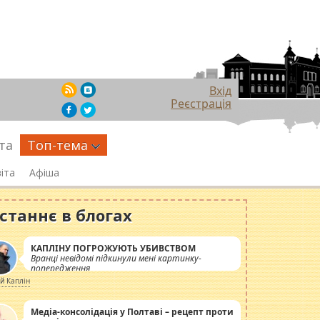
Вхід
Реєстрація
та
Топ-тема
іта
Афіша
станнє в блогах
КАПЛІНУ ПОГРОЖУЮТЬ УБИВСТВОМ
Вранці невідомі підкинули мені картинку-
попередження
ій Каплін
Медіа-консолідація у Полтаві – рецепт проти