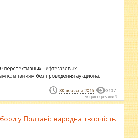
10 перспективных нефтегазовых
ым компаниям без проведения аукциона.
30 вересня 2015
3137
на правах реклами ®
бори у Полтаві: народна творчість