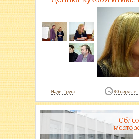
Надія Труш
30 вересня
Облсо
местор