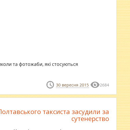
иколи та фотожаби, які стосуються
30 вересня 2015
2684
Полтавського таксиста засудили за
сутенерство