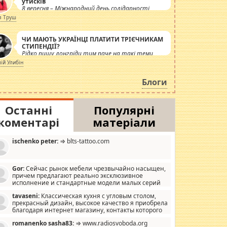
утисків
8 вересня – Міжнародний день солідарності
журналістів.
я Труш
ЧИ МАЮТЬ УКРАЇНЦІ ПЛАТИТИ ТРІЄЧНИКАМ
СТИПЕНДІЇ?
Рідко пишу лонгріди тим паче на такі теми,
але вже просто дістало! Обурюють сьогоднішні
лій Улибін
інсенуації навколо стипендіального питання.
Штучно роздувається ще одна соціальна
Блоги
катастрофа.
Останні
Популярні
коментарі
матеріали
ischenko peter:
⇒ blts-tattoo.com
Gor:
Сейчас рынок мебели чрезвычайно насыщен,
причем предлагают реально эксклюзивное
исполнение и стандартные модели малых серий
хонь, пока видел отличную кухонную мебель по
tavaseni:
Классическая кухня с угловым столом,
зайну, мало походит на стандартные формы, в MebelOk,
прекрасный дизайн, высокое качество я приобрела
еативненько и что главное - со вкусом все в порядке,
благодаря интернет магазину, контакты которого
з ненужных наворотов удорожающих мебель, а это не
 можете просмотреть https://mwood.com.ua.
следний фактор.
romanenko sasha83:
⇒ www.radiosvoboda.org