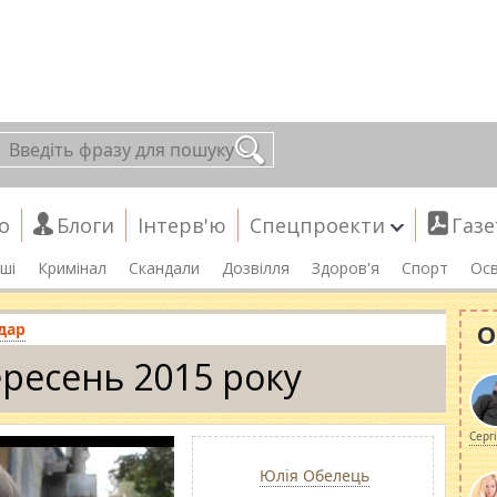
о
Блоги
Інтерв'ю
Спецпроекти
Газе
ші
Кримінал
Скандали
Дозвілля
Здоров'я
Спорт
Осв
О
дар
ресень 2015 року
Серг
Юлія Обелець