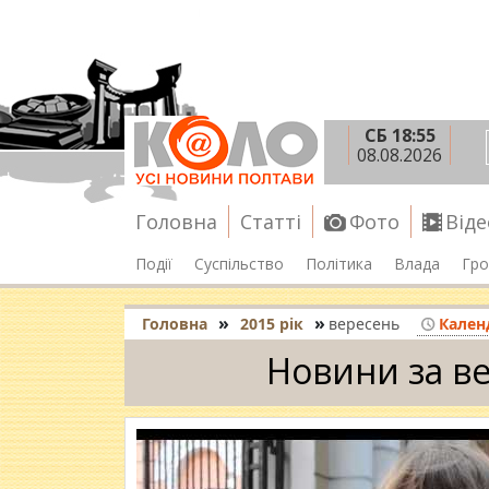
СБ 18:55
08.08.2026
Головна
Статті
Фото
Віде
Події
Суспільство
Політика
Влада
Гро
»
»
Головна
2015 рік
вересень
Кален
Новини за ве