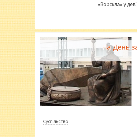
«Ворскла» у дев
На День з
Суспільство