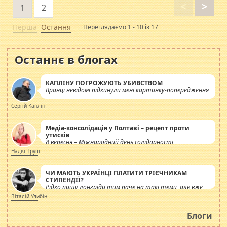
<
>
1
2
Перша
Остання
Переглядаємо 1 - 10 із 17
Останнє в блогах
КАПЛІНУ ПОГРОЖУЮТЬ УБИВСТВОМ
Вранці невідомі підкинули мені картинку-попередження
Сергій Каплін
Медіа-консолідація у Полтаві – рецепт проти
утисків
8 вересня – Міжнародний день солідарності
журналістів.
Надія Труш
ЧИ МАЮТЬ УКРАЇНЦІ ПЛАТИТИ ТРІЄЧНИКАМ
СТИПЕНДІЇ?
Рідко пишу лонгріди тим паче на такі теми, але вже
просто дістало! Обурюють сьогоднішні інсенуації
Віталій Улибін
навколо стипендіального питання. Штучно
роздувається ще одна соціальна катастрофа.
Блоги