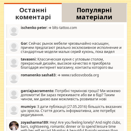
Останні
Популярні
коментарі
матеріали
ischenko peter:
⇒ blts-tattoo.com
Gor:
Сейчас рынок мебели чрезвычайно насыщен,
причем предлагают реально эксклюзивное исполнение и
стандартные модели малых серий кухонь, пока видел
отличную кухонную мебель по дизайну, мало походит на
tavaseni:
Классическая кухня с угловым столом,
стандартные формы, в MebelOk, креативненько и что главное -
прекрасный дизайн, высокое качество я приобрела
со вкусом все в порядке, без ненужных наворотов удорожающих
благодаря интернет магазину, контакты которого вы
мебель, а это не последний фактор.
можете просмотреть https://mwood.com.ua.
romanenko sasha83:
⇒ www.radiosvoboda.org
garciajsacramento:
Потрібні термінові гроші? Ми можемо
допомогти! Ви зараз переживаєте або ви в біді? Таким
чином, ми даємо вам можливість розвивати нові
розробки. Як багата людина, я почуваю себе зобов'язаним
mumiyo:
З дати публікації (27.05.2016) більшість вказаних
допомагати людям, які намагаються дати їм шанс. Кожен
цін зросла. Стаття досить інформативна, але потребує
заслуговує на другий шанс, і, оскільки влада не зможе, вони
редагування.
повинні приймати від інших. Для нас нема багато суми, і зрілість
ми визначаємо за взаємною згодою. Ні сюрпризів, ні додаткових
zoyasharma189:
Hey! Are you feeling lonely? And night clubs,
витрат, а тільки узгоджених сум і нічого іншого. Не чекайте і не
bars, sightseeing, romantic dinner or to spend leisure time
коментуйте цей пост. Введіть суму, яку ви хочете подати, і ми
with her will escort Mumbai A beautiful Punjabi women than