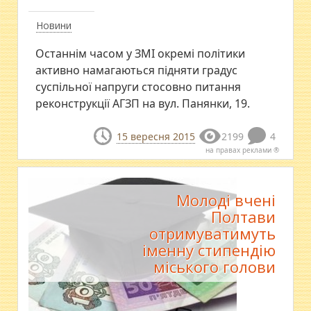
Новини
Останнім часом у ЗМІ окремі політики
активно намагаються підняти градус
суспільної напруги стосовно питання
реконструкції АГЗП на вул. Панянки, 19.
15 вересня 2015
2199
4
на правах реклами ®
Молоді вчені
Полтави
отримуватимуть
іменну стипендію
міського голови