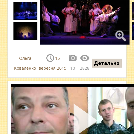
Ольга
15
Детально
Коваленко
вересня 2015
10
2828